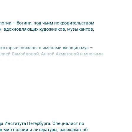
логии – богини, под чьим покровительством
н, вдохновляющих художников, музыкантов,
 которые связаны с именами женщин-муз –
Юлией Самойловой, Анной Ахматовой и многими
танет перед вами.
подвиги? Были ли они счастливы?
 равноправии полов, волновавшем многих
том числе и героинь этой экскурсии.
экскурсии — не позднее чем за 48 часов до
а Института Петербурга. Специалист по
 в мир поэзии и литературы, расскажет об