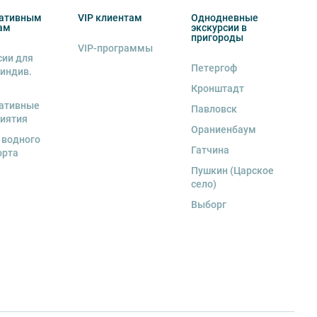
ативным
VIP клиентам
Однодневные
ам
экскурсии в
пригороды
VIP-программы
сии для
Петергоф
 индив.
Кронштадт
ативные
Павловск
иятия
Ораниенбаум
 водного
Гатчина
орта
Пушкин (Царское
село)
Выборг