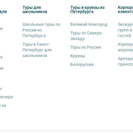
 экскурсант обязан возместить полную
Туры для
Туры и круизы из
Корпор
для
школьников
Петербурга
клиент
Школьные туры по
Великий Новгород
Экскур
ие
России из
групп и
Туры по Северо-
Петербурга
гостей
Западу
Туры в Санкт-
Корпор
Туры по России
Петербург для
меропр
школьников
Круизы
ые
Аренда
трансп
Белоруссия
ие
ы
вечера
 на