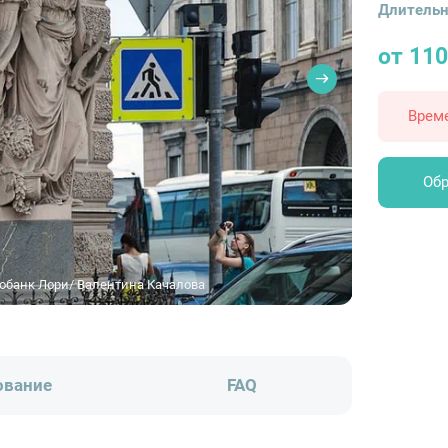
Длительн
от 110
Врем
Обр
обанк Лори/ Валентина Качалова
ование
FAQ