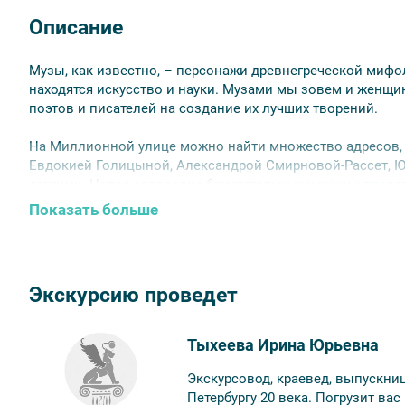
Описание
Музы, как известно, – персонажи древнегреческой мифо
находятся искусство и науки. Музами мы зовем и женщи
поэтов и писателей на создание их лучших творений.
На Миллионной улице можно найти множество адресов,
Евдокией Голицыной, Александрой Смирновой-Рассет, 
другими. Целое созвездие блистательных женщин предс
Показать больше
Почему именно они вдохновляли мужчин на творческие 
Попутно мы поговорим о «женском вопросе», то есть о
представительниц прекрасной половины человечества, в 
Экскурсию проведет
Обратите внимание:
срок аннуляции билетов для данной 
мероприятия.
Тыхеева Ирина Юрьевна
Экскурсовод, краевед, выпускниц
Петербургу 20 века. Погрузит вас