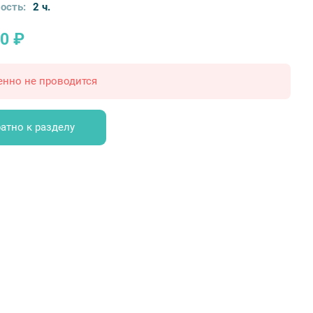
ость:
2 ч.
0 ₽
енно не проводится
атно к разделу