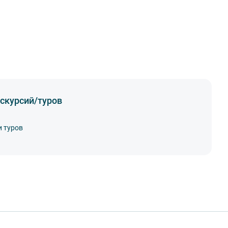
скурсий/туров
и туров