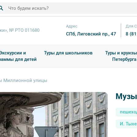
Адрес
Для С
ки», № РТО 011680
СПб, Лиговский пр., 47
8 (8
Экскурсии и
Туры для школьников
Туры и круизы
раммы для детей
Петербурга
ков
раздничные выезды и тематические экскурсии
Квесты/Интерактивы
Для 4 класса (Начальная 
Праздник окон
ы Миллионной улицы
Музы
пешехо
И. Тыхе