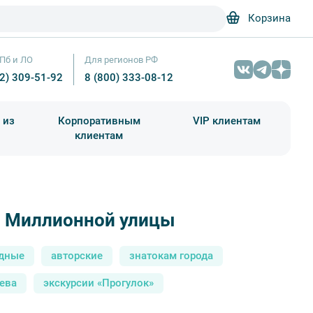
Корзина
Пб и ЛО
Для регионов РФ
12) 309-51-92
8 (800) 333-08-12
 из
Корпоративным
VIP клиентам
клиентам
школа)
чания учебного года
Абонементы на экскурсии
 Миллионной улицы
Музы Миллионной улицы – фото №2 – Фотобанк Лори/ Алекс
дные
авторские
знатокам города
ева
экскурсии «Прогулок»