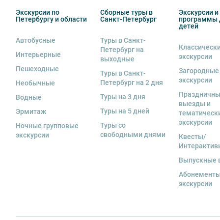
экскурсанта. В случае утери или порчи оборудования
Экскурсии по
Сборные туры в
Экскурсии и
стоимость комплекта в размере 5500 руб. 00 коп.
Петербургу и области
Санкт-Петербург
программы 
детей
Автобусные
Туры в Санкт-
Классическ
Петербург на
Интерьерные
экскурсии
выходные
Пешеходные
Загородные
Туры в Санкт-
экскурсии
Петербург на 2 дня
Необычные
Праздничн
Туры на 3 дня
Водные
выезды и
Туры на 5 дней
Эрмитаж
тематическ
экскурсии
Туры со
Ночные групповые
свободными днями
экскурсии
Квесты/
Интерактив
Выпускные 
Абонементы
экскурсии