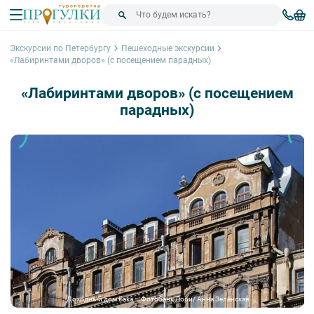
Экскурсии по Петербургу
Пешеходные экскурсии
«Лабиринтами дворов» (с посещением парадных)
«Лабиринтами дворов» (с посещением
парадных)
Доходный дом Бака – Фотобанк Лори/ Анна Зеленская