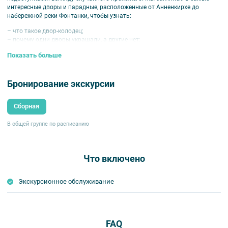
интересные дворы и парадные, расположенные от Анненкирхе до
набережной реки Фонтанки, чтобы узнать:
– что такое двор-колодец;
– почему одни дворы украшали, а другие нет;
– почему дворы находятся внутри домов.
Показать больше
Вы сможете побывать во дворе, вдохновлявшем Анну Ахматову,
полюбуетесь парадной с керамическим панно, стеклянными кирпичами
«Фальконье», увидите дореволюционную шахту лифта.
Бронирование экскурсии
К каждому объекту будем пробираться сквозь лабиринты петербургских
дворов.
Сборная
В общей группе по расписанию
Что включено
Экскурсионное обслуживание
FAQ