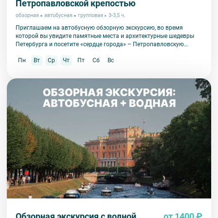
Петропавловской крепостью
обзорная
автобусная
групповая
3-3,5 ч.
Приглашаем на автобусную обзорную экскурсию, во время
которой вы увидите памятные места и архитектурные шедевры
Петербурга и посетите «сердце города» – Петропавловскую
крепость.
Пн
Вт
Ср
Чт
Пт
Сб
Вс
Обзорная экскурсия с водной
от 1400 ₽