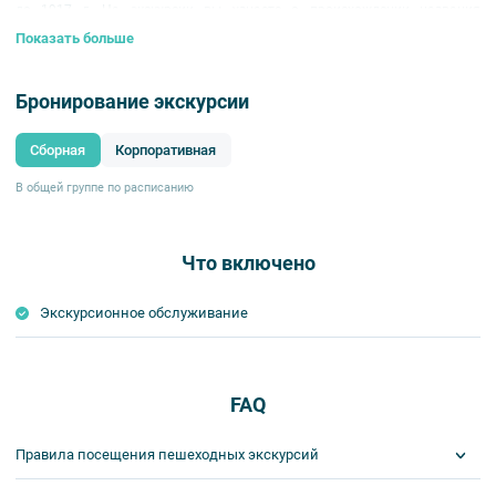
до 1917 г. На экскурсии вы узнаете о происхождении названия
«Белевское поле» – сопредельной с нынешней Куракиной дачей
Показать больше
исторической местности.
Бронирование экскурсии
Сборная
Корпоративная
В общей группе по расписанию
Что включено
Экскурсионное обслуживание
FAQ
Правила посещения пешеходных экскурсий