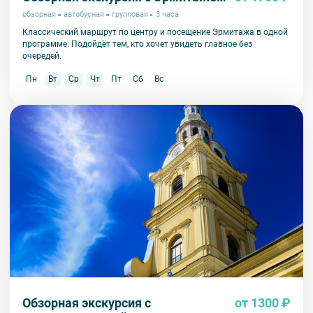
обзорная
автобусная
групповая
3 часа
Классический маршрут по центру и посещение Эрмитажа в одной
программе. Подойдёт тем, кто хочет увидеть главное без
очередей.
Пн
Вт
Ср
Чт
Пт
Сб
Вс
Обзорная экскурсия с
от 1300 ₽