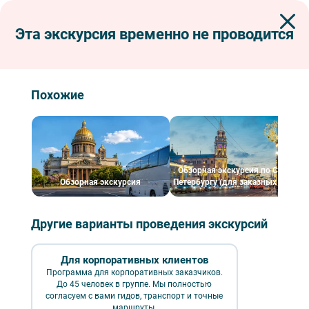
Эта экскурсия временно не проводится
Экскурсии по Петербургу
Пешеходные экскурсии
Куракина дача
Экскурсия Куракина дача
Похожие
Обзорная экскурсия по Санкт-
Обзорная экскурсия
Петербургу (для заказных групп)
Другие варианты проведения экскурсий
Для корпоративных клиентов
Куракина дача – фото №1 – Фотобанк Лори/ Сергей Афанасьев
Программа для корпоративных заказчиков.
До 45 человек в группе. Мы полностью
₽
согласуем с вами гидов, транспорт и точные
пешеходные
обзорные
маршруты.