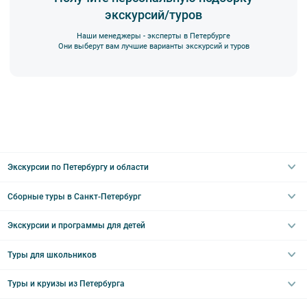
экскурсий/туров
Наши менеджеры - эксперты в Петербурге
Они выберут вам лучшие варианты экскурсий и туров
Экскурсии по Петербургу и области
Сборные туры в Санкт-Петербург
Автобусные
Интерьерные
Экскурсии и программы для детей
Туры в Санкт-Петербург на выходные
Пешеходные
Туры в Санкт-Петербург на 2 дня
Туры для школьников
Необычные
Классические экскурсии
Туры на 3 дня
Водные
Загородные экскурсии
Туры и круизы из Петербурга
Туры на 5 дней
Школьные туры по России из Петербурга
Эрмитаж
Праздничные выезды и тематические экскурсии