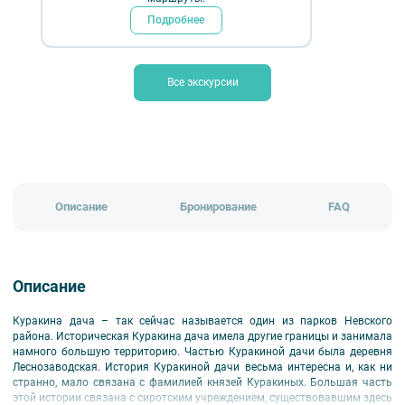
Подробнее
Длительность:
2 ч.
Временно не проводится
Все экскурсии
Обратно к разделу
Описание
Бронирование
FAQ
Описание
Куракина дача – так сейчас называется один из парков Невского
района. Историческая Куракина дача имела другие границы и занимала
намного большую территорию. Частью Куракиной дачи была деревня
Леснозаводская. История Куракиной дачи весьма интересна и, как ни
странно, мало связана с фамилией князей Куракиных. Большая часть
этой истории связана с сиротским учреждением, существовавшим здесь