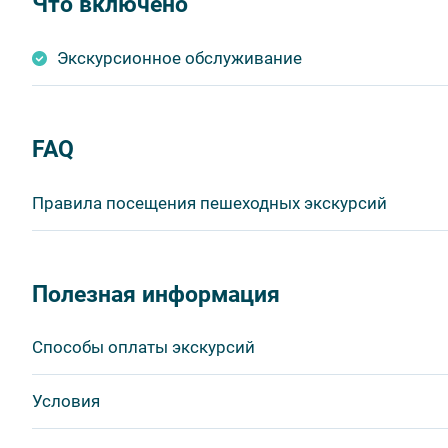
Что включено
Экскурсионное обслуживание
FAQ
Правила посещения пешеходных экскурсий
Важнейшим приоритетом в нашей работе является об
в ходе проведения экскурсий и туров. Поэтому, пожа
Полезная информация
соблюдение которых сделает ваш отдых приятным, 
1. На пешеходных экскурсиях запрещается употребля
Способы оплаты экскурсий
бутилированной воды, категорически запрещается уп
2. Пожалуйста, будьте вежливы по отношению друг к 
Visa
Условия
другим пассажирам и, по возможности, воздержитес
MasterCard
во время экскурсии.
Сбербанк