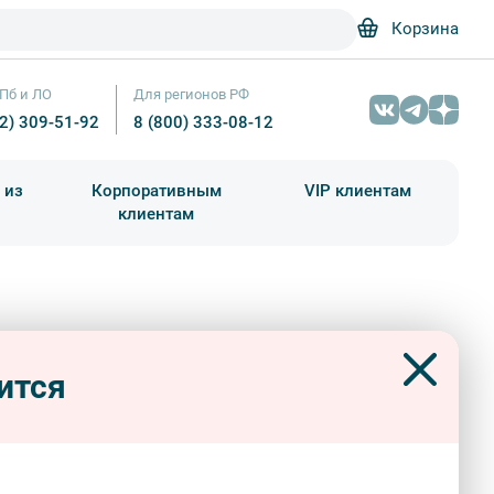
Корзина
Пб и ЛО
Для регионов РФ
12) 309-51-92
8 (800) 333-08-12
 из
Корпоративным
VIP клиентам
клиентам
школа)
чания учебного года
Абонементы на экскурсии
рико-культурный квадратный
сторико-культурный квадратный километр (часть 1) – фото №5 – Фотобанк
етр (часть 1)
ится
дные