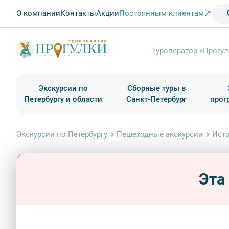
О компании
Контакты
Акции
Постоянным клиентам
Туроператор «Прогул
Экскурсии по
Сборные туры в
Петербургу и области
Санкт-Петербург
прог
Туры в Санкт-Петербург на выходные
Классические экскурсии
Школьные туры по России из Петербурга
Экскурсии для групп и индив. гостей
Загородные экскурсии
Музеи и общественные учреждения
Туры в Санкт-Петербург на 2 дня
Туры в Санкт-Петербург для школьни
П
Экскурсии по Петербургу
Пешеходные экскурсии
Исто
Эта