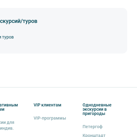
скурсий/туров
и туров
ативным
VIP клиентам
Однодневные
ам
экскурсии в
пригороды
VIP-программы
сии для
Петергоф
 индив.
Кронштадт