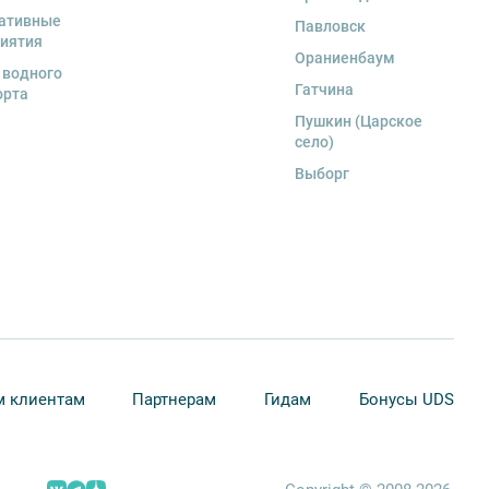
ативные
Павловск
иятия
Ораниенбаум
 водного
Гатчина
орта
Пушкин (Царское
село)
Выборг
 клиентам
Партнерам
Гидам
Бонусы UDS