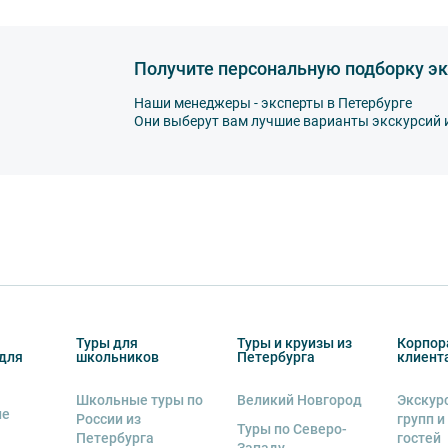
му оборудованию, предоставляемому
альную ответственность за неё несёт
Получите персональную подборку эк
ов экскурсии несёт взрослый
Наши менеджеры - эксперты в Петербурге
бенку правила поведения на экскурсии.
Они выберут вам лучшие варианты экскурсий 
 возрастное ограничение 6+.
курсии.
рсии или отменить экскурсию полностью
снегопадами, ливнями, наводнениями,
рс-мажорными обстоятельствами; а также,
тиве экскурсионного объекта. В случае
ются клиенту в полном объеме.
Туры для
Туры и круизы из
Корпор
енду аудиооборудование. Ответственность за
для
школьников
Петербурга
клиент
курсионной программы возлагается на
 экскурсант обязан возместить полную
Школьные туры по
Великий Новгород
Экскур
ие
России из
групп и
Туры по Северо-
Петербурга
гостей