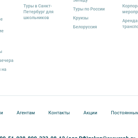
Западу
Туры в Санкт-
Корпор
Туры по России
Петербург для
меропр
школьников
Круизы
ые
Аренда
трансп
Белоруссия
ие
ы
вечера
 на
ти
Агентам
Контакты
Акции
Постоянным