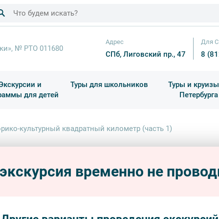
Адрес
Для С
ки», № РТО 011680
СПб, Лиговский пр., 47
8 (8
Экскурсии и
Туры для школьников
Туры и круизы
раммы для детей
Петербурга
ков
раздничные выезды и тематические экскурсии
Квесты/Интерактивы
Для 4 класса (Начальная 
Праздник окон
рико-культурный квадратный километр (часть 1)
Исто
И
килом
 экскурсия временно не провод
пешехо