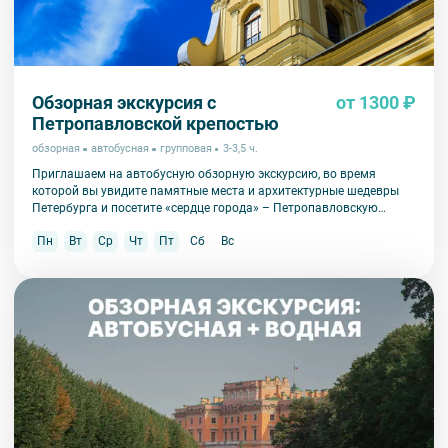
Обзорная экскурсия с
от 1300 ₽
Петропавловской крепостью
обзорная
автобусная
групповая
3-3,5 ч.
Приглашаем на автобусную обзорную экскурсию, во время
которой вы увидите памятные места и архитектурные шедевры
Петербурга и посетите «сердце города» – Петропавловскую
крепость.
Пн
Вт
Ср
Чт
Пт
Сб
Вс