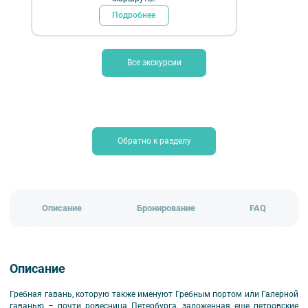
₽
Подробнее
пешеходные
авторские
обзорные
экскурсии «Прогулок»
Все экскурсии
Длительность:
2,5 ч.
Временно не проводится
Обратно к разделу
Описание
Бронирование
FAQ
Описание
Гребная гавань, которую также именуют Гребным портом или Галерной
гаванью – почти ровесница Петербурга, заложенная еще петровские