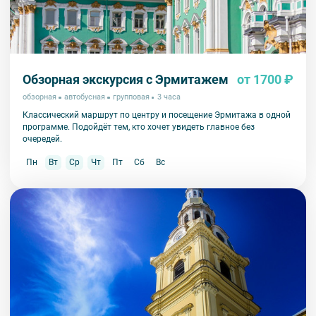
Обзорная экскурсия с Эрмитажем
от 1700 ₽
обзорная
автобусная
групповая
3 часа
Классический маршрут по центру и посещение Эрмитажа в одной
программе. Подойдёт тем, кто хочет увидеть главное без
очередей.
Пн
Вт
Ср
Чт
Пт
Сб
Вс