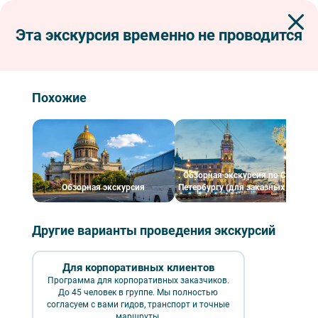
Эта экскурсия временно не проводится
Экскурсии по Петербургу
Пешеходные экскурсии
Гребной порт: когда в Гавани стояли корабли
Гребной порт: когда в Гавани стояли
Похожие
корабли
Обзорная экскурсия по Санкт-
Обзорная экскурсия
Петербургу (для заказных групп)
Другие варианты проведения экскурсий
Для корпоративных клиентов
Программа для корпоративных заказчиков.
До 45 человек в группе. Мы полностью
Гребной порт: когда в Гавани стояли корабли – фото №1 – Фотобанк
Лори/ Александр Щепин
согласуем с вами гидов, транспорт и точные
маршруты.