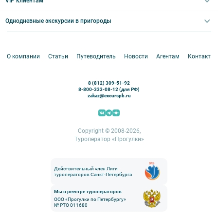
VIP клиентам
Экскурсии для групп и индив. гостей
Абонементы на экскурсии
Туры по России
Корпоративные мероприятия
Однодневные экскурсии в пригороды
Круизы
VIP-программы
Аренда водного транспорта
Белоруссия
Петергоф
О компании
Статьи
Путеводитель
Новости
Агентам
Контакты
Кронштадт
Павловск
8 (812) 309-51-92
Ораниенбаум
8-800-333-08-12 (для РФ)
zakaz@excurspb.ru
Гатчина
Пушкин (Царское село)
Выборг
Copyright © 2008-2026,
Туроператор «Прогулки»
Действительный член Лиги
туроператоров Санкт-Петербурга
Мы в реестре туроператоров
ООО «Прогулки по Петербургу»
№ РТО 011680