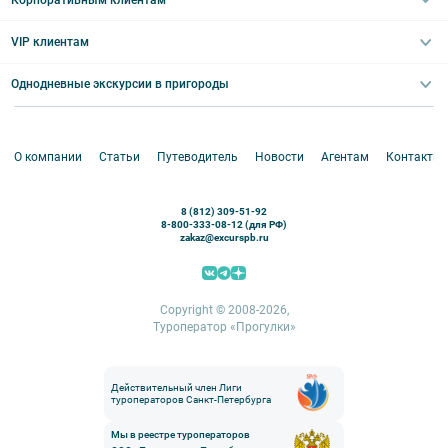
Ночные групповые экскурсии
Квесты/Интерактивы
Великий Новгород
Выпускные вечера
Туры по Северо-Западу
VIP клиентам
Экскурсии для групп и индив. гостей
Абонементы на экскурсии
Туры по России
Корпоративные мероприятия
Однодневные экскурсии в пригороды
Круизы
VIP-программы
Аренда водного транспорта
Белоруссия
Петергоф
О компании
Статьи
Путеводитель
Новости
Агентам
Контакты
Кронштадт
Павловск
8 (812) 309-51-92
Ораниенбаум
8-800-333-08-12 (для РФ)
zakaz@excurspb.ru
Гатчина
Пушкин (Царское село)
Выборг
Copyright © 2008-2026,
Туроператор «Прогулки»
Действительный член Лиги
туроператоров Санкт-Петербурга
Мы в реестре туроператоров