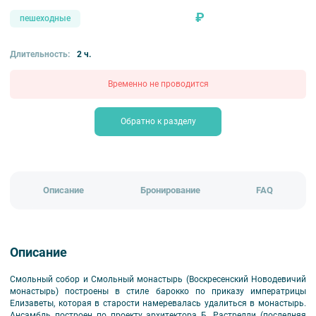
₽
пешеходные
Длительность:
2 ч.
Временно не проводится
Обратно к разделу
Описание
Бронирование
FAQ
Описание
Смольный собор и Смольный монастырь (Воскресенский Новодевичий
монастырь) построены в стиле барокко по приказу императрицы
Елизаветы, которая в старости намеревалась удалиться в монастырь.
Ансамбль построен по проекту архитектора Б. Растрелли (последняя