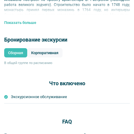
работа великого зодчего). Строительство было начато в 1748 году,
монастырь принял первых монахинь в 1764 году, но интерьеры
Смольного собора еще долго оставались незавершенными. Монастырь
просуществовал до 1797 года (до смерти последней из 14 монахинь), в
Показать больше
корпусах расположился Вдовий дом. На экскурсии узнаете историю
ансамбля с момента строительства до наших дней.
Бронирование экскурсии
Сборная
Корпоративная
В общей группе по расписанию
Что включено
Экскурсионное обслуживание
FAQ