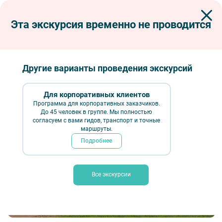
Эта экскурсия временно не проводится
Экскурсии по Петербургу
Пешеходные экскурсии
Ансамбль Смольного собора
Ансамбль Смольного собора –
Другие варианты проведения экскурсий
Пешеходная экскурсия
Для корпоративных клиентов
Программа для корпоративных заказчиков.
До 45 человек в группе. Мы полностью
согласуем с вами гидов, транспорт и точные
маршруты.
Подробнее
Все экскурсии
Ансамбль Смольного собора – фото №4 – Фотобанк Лори/ Анна
Зеленская