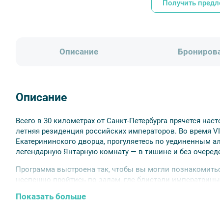
Получить пред
Описание
Брониров
Описание
Всего в 30 километрах от Санкт-Петербурга прячется на
летняя резиденция российских императоров. Во время V
Екатерининского дворца, прогуляетесь по уединенным ал
легендарную Янтарную комнату — в тишине и без очеред
Программа выстроена так, чтобы вы могли познакомить
неспешно пройтись по залам, где блистали императрицы
пейзажами, вдохновлявшими Пушкина. После посещения
Показать больше
Екатерининскому парку на электрокарах, чтобы увидеть
деревню, Башню-Руину, Большой Каприз — или устроить 