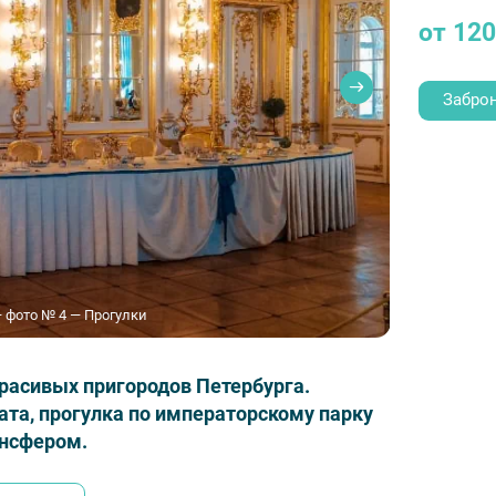
от 12
Забро
— фото № 4 — Прогулки
расивых пригородов Петербурга.
ата, прогулка по императорскому парку
ансфером.