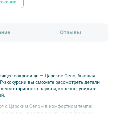
ложение
ание
Отзывы
стоящее сокровище — Царское Село, бывшая
IP-экскурсии вы сможете рассмотреть детали
леям старинного парка и, конечно, увидите
ей.
ся с Царским Селом в комфортном темпе:
, услышать истории интриг, полюбоваться
 дворца вы можете продолжить прогулку по
 самые живописные его уголки — Китайскую
конную прогулку по Александровскому парку.