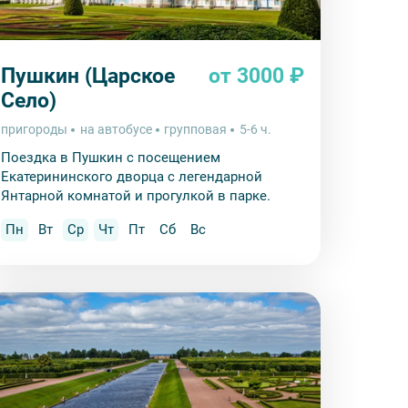
Пушкин (Царское
от 3000 ₽
Село)
пригороды
на автобусе
групповая
5-6 ч.
Поездка в Пушкин с посещением
Екатерининского дворца с легендарной
Янтарной комнатой и прогулкой в парке.
Пн
Вт
Ср
Чт
Пт
Сб
Вс