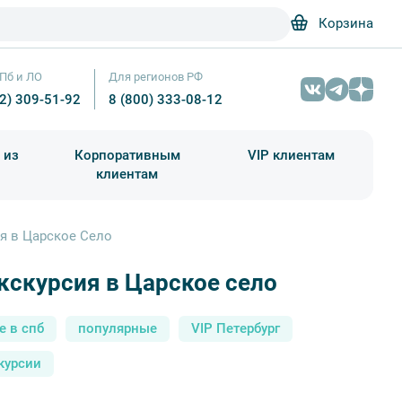
Корзина
Пб и ЛО
Для регионов РФ
12) 309-51-92
8 (800) 333-08-12
 из
Корпоративным
VIP клиентам
клиентам
школа)
чания учебного года
Абонементы на экскурсии
ия в Царское Село
кскурсия в Царское село
VIP-экскурсия в Царское Село — фото № 1 — Прогулк
е в спб
популярные
VIP Петербург
курсии