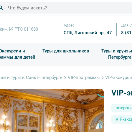
Адрес
Для С
ки», № РТО 011680
СПб, Лиговский пр., 47
8 (8
Экскурсии и
Туры для школьников
Туры и круизы
раммы для детей
Петербурга
ков
раздничные выезды и тематические экскурсии
Квесты/Интерактивы
Для 4 класса (Начальная 
Праздник окон
ии и туры в Санкт-Петербурге
VIP-программы
VIP-экскурс
VIP-э
впервы
VIP-экс