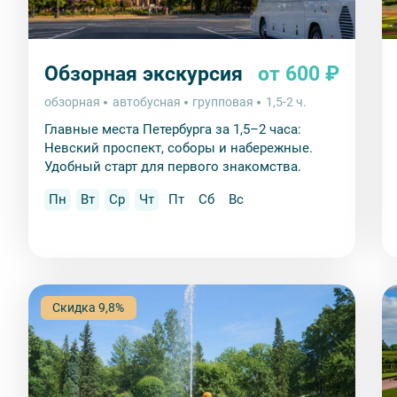
Обзорная экскурсия
от 600 ₽
обзорная
автобусная
групповая
1,5-2 ч.
Главные места Петербурга за 1,5–2 часа:
Невский проспект, соборы и набережные.
Удобный старт для первого знакомства.
Пн
Вт
Ср
Чт
Пт
Сб
Вс
Скидка 9,8%