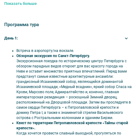
Петропавловской крепости «Тайны старой крепости», экскурсия по
Показать больше
Музею железных дорог России, Новая Голландия, Исаакиевский собор,
Царское Село (Екатерининский дворец и Янтарная комната).
В стоимость включено:
Программа тура
проживание в выбранном отеле;
завтраки (начиная со 2 дня тура);
День 1:
транспортное облуживание по программе;
услуги гида;
Встреча в аэропорту/на вокзале.
проведение квеста «Тайны старой крепости»;
Обзорная экскурсия по Санкт-Петербургу.
экскурсионное обслуживание и входные билеты в Музей
Экскурсионная поездка по историческому центру Петербурга с
железных дорог России, Екатерининский дворец (Янтарная
обзором парадных видов откроет для вас красоту города на
комната), Исаакиевкий собор;
Неве и оставит множество приятных впечатлений. Перед вами
обед в кафе в г. Пушкин.
предстанут самые известные архитектурные ансамбли:
Обратите внимание:
стоимость тура в период с 16.04.2022 г. по
грандиозный Исаакиевский собор, являющийся доминантой
30.04.2022 г. для взрослых и школьников с 14 лет увеличивается на
Исаакиевской площади, «Медный всадник», яркий собор Спаса на
1000руб.
Крови, Марсово поле, Адмиралтейство и, конечно, главная
императорская резиденция – роскошный Зимний дворец,
СТОИМОСТЬ ТУРА
расположенный на Дворцовой площади. Затем вы проследуете в
самое сердце Петербурга – к Петропавловской крепости и
Период действия цен:
с 18.01.2022 г. по 30.04.2022 г.
домику Петра I, а также к знаменитой стрелке Васильевского
острова с Ростральными колоннами и зданием Биржи.
Стоимость указана в расчете на 1 человека:
Квест по территории Петропавловской крепости «Тайны старой
крепости».
Проживание
Категория
10+1
15+1
20+1
25+1
30+1
40
Когда хочется провести славный выходной, прогуляться по