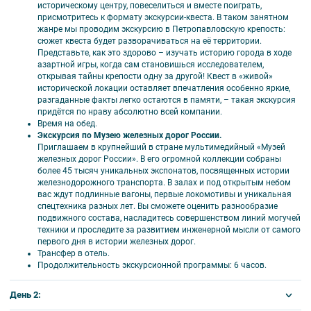
участников
историческому центру, повеселиться и вместе поиграть,
присмотритесь к формату экскурсии-квеста. В таком занятном
Отель «365»***
Взрослый,
11600
9900
9800
9400
8900
83
жанре мы проводим экскурсию в Петропавловскую крепость:
(Боровая, 104),
руб./чел.
сюжет квеста будет разворачиваться на её территории.
завтрак
Школьник
10500
8700
8800
8300
7800
71
Представьте, как это здорово – изучать историю города в ходе
континентальный,
до 13 лет,
азартной игры, когда сам становишься исследователем,
3-местное
руб./чел.
открывая тайны крепости одну за другой! Квест в «живой»
размещение
исторической локации оставляет впечатления особенно яркие,
категории
Школьник
11200
9400
9500
9000
8500
78
разгаданные факты легко остаются в памяти, – такая экскурсия
стандарт
с 14 лет,
придётся по нраву абсолютно всей компании.
руб./чел.
Время на обед.
Экскурсия по Музею железных дорог России.
Гостиница
Взрослый,
13400
11600
11500
11100
10600
99
Приглашаем в крупнейший в стране мультимедийный «Музей
«Москва»****
руб./чел.
железных дорог России». В его огромной коллекции собраны
(пл. Александра
более 45 тысяч уникальных экспонатов, посвященных истории
Школьник
12200
10400
10500
10000
9400
88
Невского, 2),
железнодорожного транспорта. В залах и под открытым небом
до 13 лет,
завтрак
вас ждут подлинные вагоны, первые локомотивы и уникальная
руб./чел.
«шведский стол»,
спецтехника разных лет. Вы сможете оценить разнообразие
2-местное
подвижного состава, насладитесь совершенством линий могучей
Школьник
12900
11100
11200
10700
10100
95
размещение
техники и проследите за развитием инженерной мысли от самого
с 14 лет,
категории
первого дня в истории железных дорог.
руб./чел.
стандарт
Трансфер в отель.
Продолжительность экскурсионной программы: 6 часов.
День 2: