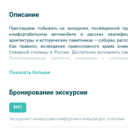
Описание
Приглашаем побывать на экскурсии, посвященной пра
комфортабельном автомобиле и рассказ квалифи
архитектуры и исторических памятниках – соборах, расп
Как правило, возведение православного храма зна
Северной столицы и России. Достаточно вспомнить са
Петропавловскую крепость, связанную с основа
знаменательные события в истории города (военные 
возведением храмов, так что можно утверждать,
Показать больше
храмостроительства увековечены важные события импер
Во время экскурсии вы полюбуетесь Петропавло
Бронирование экскурсии
Исаакиевским, Владимирским соборами, Спасом на К
собором Андрея Первозванного.
ВИП
Экскурсия с наивысшим комфортом и любыли доп. услугами