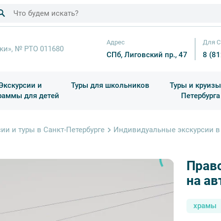
Адрес
Для С
ки», № РТО 011680
СПб, Лиговский пр., 47
8 (8
Экскурсии и
Туры для школьников
Туры и круизы
раммы для детей
Петербурга
ков
раздничные выезды и тематические экскурсии
Квесты/Интерактивы
Для 4 класса (Начальная 
Праздник окон
ии и туры в Санкт-Петербурге
Индивидуальные экскурсии в 
Прав
на ав
храмы