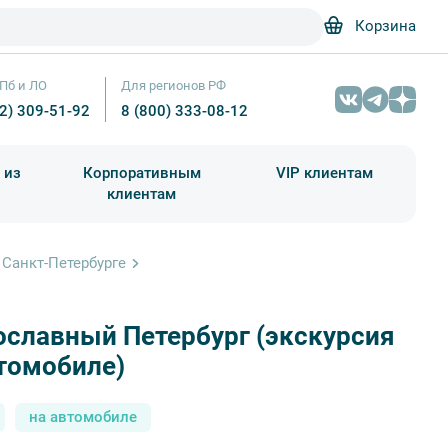
Корзина
Пб и ЛО
Для регионов РФ
12) 309-51-92
8 (800) 333-08-12
 из
Корпоративным
VIP клиентам
клиентам
школа)
чания учебного года
Абонементы на экскурсии
Санкт-Петербурге
Православный Петербург (экскурсия на автомобиле) — фото № 6 — Photo 
ославный Петербург (экскурсия
Unsplash
томобиле)
на автомобиле