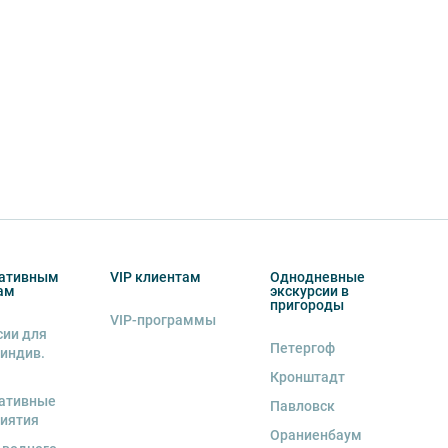
ативным
VIP клиентам
Однодневные
ам
экскурсии в
пригороды
VIP-программы
сии для
Петергоф
 индив.
Кронштадт
ативные
Павловск
иятия
Ораниенбаум