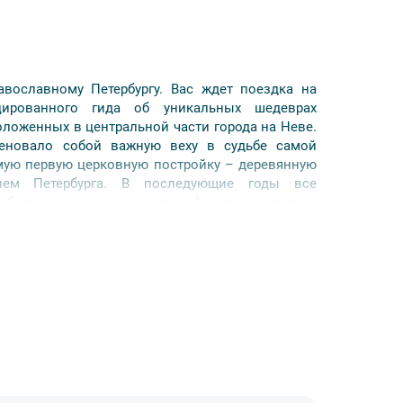
вославному Петербургу. Вас ждет поездка на
цированного гида об уникальных шедеврах
оложенных в центральной части города на Неве.
меновало собой важную веху в судьбе самой
мую первую церковную постройку – деревянную
нием Петербурга. В последующие годы все
победы, рождение наследника) сопровождались
 что в каменной летописи петербургского
ской истории.
вским, Казанским, Спасо-Преображенским,
рови, ансамблем Александро-Невской лавры и