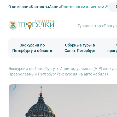
О компании
Контакты
Акции
Постоянным клиентам
Туроператор «Прогул
Экскурсии по
Сборные туры в
Петербургу и области
Санкт-Петербург
прог
Туры в Санкт-Петербург на выходные
Классические экскурсии
Школьные туры по России из Петербурга
Экскурсии для групп и индив. гостей
Загородные экскурсии
Музеи и общественные учреждения
Туры в Санкт-Петербург на 2 дня
Туры в Санкт-Петербург для школьни
П
Экскурсии по Петербургу
Индивидуальные (VIP) экскурс
Православный Петербург (экскурсия на автомобиле)