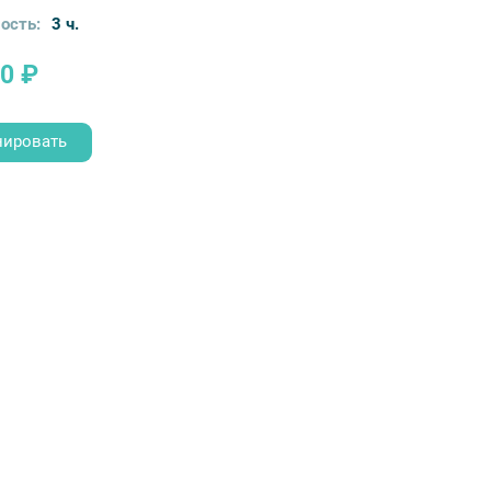
ость:
3 ч.
0 ₽
нировать