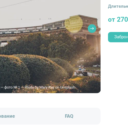
Длительн
от 270
Забро
 фото № 1 — Photo by Mary Ray on Unsplash
ование
FAQ