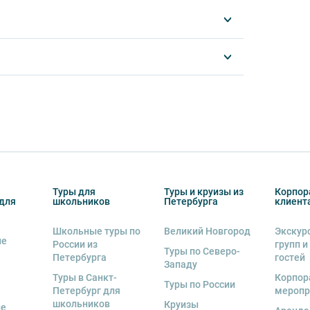
еспечение вашей безопасности и комфорта
луйста, ознакомьтесь с правилами,
комфортным и безопасным.
спорте запрещается:
ированной воды,
а,
другу: не разговаривайте громко, не мешайте
Туры для
Туры и круизы из
Корпор
для
школьников
Петербурга
клиент
ь от использования мобильных устройств
Школьные туры по
Великий Новгород
Экскур
ие
пристегнуть ремни безопасности и
России из
групп и
Туры по Северо-
Петербурга
гостей
тветственность за несоблюдение правил и
Западу
Туры в Санкт-
Корпор
Туры по России
Петербург для
меропр
втобуса. В случае порчи автобусного
школьников
Круизы
ые