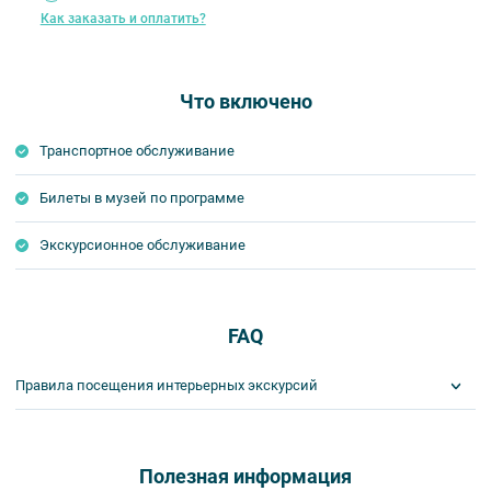
Как заказать и оплатить?
Что включено
Транспортное обслуживание
Билеты в музей по программе
Экскурсионное обслуживание
FAQ
Правила посещения интерьерных экскурсий
Важнейшим приоритетом в нашей работе является обеспечение
вашей безопасности и комфорта в ходе проведения экскурсий и
туров. Поэтому, пожалуйста, ознакомьтесь с правилами,
Полезная информация
соблюдение которых сделает ваш отдых приятным, комфортным