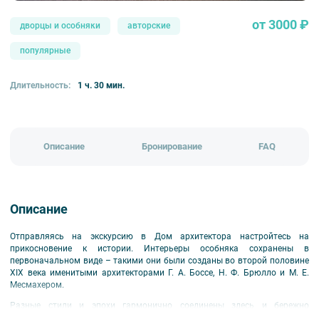
от 3000 ₽
дворцы и особняки
авторские
популярные
Длительность:
1 ч. 30 мин.
Описание
Бронирование
FAQ
Описание
Отправляясь на экскурсию в Дом архитектора настройтесь на
прикосновение к истории. Интерьеры особняка сохранены в
первоначальном виде – такими они были созданы во второй половине
XIX века именитыми архитекторами Г. А. Боссе, Н. Ф. Брюлло и М. Е.
Месмахером.
Разные стили и эпохи гармонично соединены здесь и бережно
сохранены в первоначальном виде благодаря нахождению в особняке