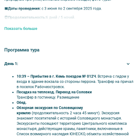
📅
Даты проведения:
с 3 июня по 2 сентября 2025 года.
⏰
Продолжительность:
6 дней / 5 ночей.
Показать больше
Отели в пос. Соловецкий
Отель Соло Норд, Отель Соловецкая Слобода, Соловки-Отелью
Туроператор не гарантирует размещение в конкретной гостинице (но
Программа тура
пожелания учитываются по возможности), а также имеет право
заменять на равноценные.
День 1:
В стоимость входит
10:39 – Прибытие в г. Кемь поездом № 012Ч
. Встреча с гидом у
Обзорная экскурсия по Соловецкому кремлю;
входа в здание вокзала со стороны перрона. Трансфер на причал
Экскурсия «Соловецкие скиты. История и легенды»;
в поселок Рабочеостровск.
Пешеходная экскурсия «История Соловецкого архипелага»;
Посадка на теплоход. Переход на Соловки
Экскурсия «Достопримечательности Большого Заяцкого
Трансфер в гостиницу. Размещение
острова»;
Обед.
Транспортное обслуживание по программе тура;
Обзорная экскурсия по Соловецкому
Размещение в гостинице в двухместном номере с удобствами (5
кремлю
(продолжительность 2 часа 45 минут).
Экскурсия
ночей);
знакомит посетителей с историей Соловецкого монастыря.
Питание по программе;
Экскурсанты посещают территорию Центрального комплекса
Работа гида.
монастыря, действующие храмы, памятники, включенные в
Список всемирного наследия ЮНЕСКО, объекты хозяйственной