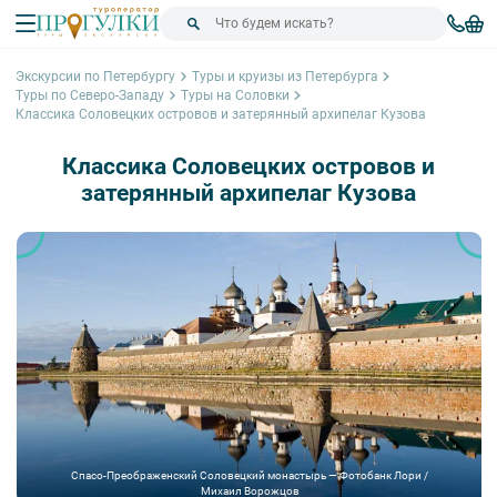
Экскурсии по Петербургу
Туры и круизы из Петербурга
Туры по Северо-Западу
Туры на Соловки
Классика Соловецких островов и затерянный архипелаг Кузова
Классика Соловецких островов и
затерянный архипелаг Кузова
Спасо-Преображенский Соловецкий монастырь — Фотобанк Лори /
Михаил Ворожцов