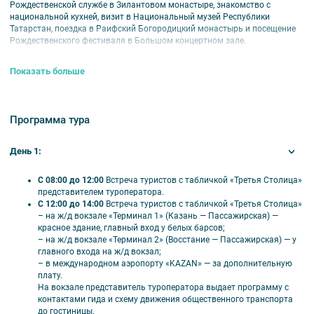
Рождественской службе в Зилантовом монастыре, знакомство с
национальной кухней, визит в Национальный музей Республики
Татарстан, поездка в Раифский Богородицкий монастырь и посещение
Рождественского фестиваля в Большом концертном зале.
Тур не включает в себя организацию дороги до Казани и обратно.
Показать больше
Тур действует
с 5 по 8 января 2023 г.
Продолжительность тура:
4
дня / 3 ночи.
Программа тура
Питание:
завтрак «шведский стол» или «накрытие» (со второго дня
тура).
День 1:
Оплачивается дополнительно:
– встреча в аэропорту «Казань»;
С 08:00 до 12:00
Встреча туристов с табличкой «Третья Столица»
– индивидуальная встреча у вагона и трансфер в гостиницу;
представителем туроператора.
– дополнительные экскурсии;
С 12:00 до 14:00
Встреча туристов с табличкой «Третья Столица»
– вручение новогодних подарков (70650 рублей, предварительный
– на ж/д вокзале «Терминал 1» (Казань — Пассажирская) —
заказ).
красное здание, главный вход у белых барсов;
– радиогид (наушники для экскурсий).
– на ж/д вокзале «Терминал 2» (Восстание — Пассажирская) — у
главного входа на ж/д вокзал;
Внимание!
– в международном аэропорту «KAZAN» — за дополнительную
плату.
Тариф «Дети до 7 лет» – без предоставления отдельного
На вокзале представитель туроператора выдает программу с
спального места. При необходимости спального места
контактами гида и схему движения общественного транспорта
необходимо бронировать место по тарифу «Дети до 14 лет».
до гостиницы.