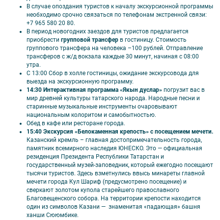
Посмотреть тур
«Волшебство Рождества в Казани», 3 дня
В случае опоздания туристов к началу экскурсионной программы
необходимо срочно связаться по телефонам экстренной связи:
+7 965 580 20 80.
В период новогодних заездов для туристов предлагается
приобрести
групповой трансфер
в гостиницу. Стоимость
группового трансфера на человека –100 рублей. Отправление
трансферов с ж/д вокзала каждые 30 минут, начиная с 08:00
утра.
С 13:00 Сбор в холле гостиницы, ожидание экскурсовода для
выезда на экскурсионную программу.
14:30 Интерактивная программа «Якын дуслар»
погрузит вас в
мир древней культуры татарского народа. Народные песни и
старинные музыкальные инструменты очаровывают
национальным колоритом и самобытностью.
Обед в кафе или ресторане города.
15:40 Экскурсия «Белокаменная крепость» с посещением мечети.
Казанский кремль – главная достопримечательность города,
памятник всемирного наследия ЮНЕСКО. Это — официальная
резиденция Президента Республики Татарстан и
государственный музей-заповедник, который ежегодно посещают
тысячи туристов. Здесь взметнулись ввысь минареты главной
мечети города Кул Шариф (предусмотрено посещение) и
сверкают золотом купола старейшего православного
Благовещенского собора. На территории крепости находится
один из символов Казани — знаменитая «падающая» башня
ханши Сююмбике.