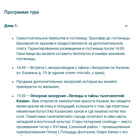
татарскую историю в семь изящных
Благовещенский собор.
Индивидуальная встреча у вагона и трансфер в гостиницу;
ярусов.
Дополнительные экскурсии (Вечерняя экскурсия «Огни Казани» —
Программа тура
1500 рублей; «Овеянная легендами земля» в Раифский
Богородицкий мужской монастырь — 2100 рублей; Авторская
интерактивная программа «Гостеприимный дом Бая» — 2600
День 1:
рублей взрослый, 2400 рублей детский до 14 лет, ребёнок до 5 лет
– 1000 рублей; «Вглубь веков. Легендарный город на Свияге» —
Самостоятельное прибытие в гостиницу. Трансфер до гостиницы
2600 рублей с туриста;
бронируется заранее и предоставляется за дополнительную
Радиогид (наушники для экскурсий)
— 200 рублей за сутки
плату. Гарантированное размещение в гостинице после 14:00.
экскурсионного обслуживания;
Свои вещи вы можете оставить бесплатно в камере хранения
Дополнительные ночи (стоимость необходимо уточнять у
гостиницы;
менеджеров).
14:45
—
Встреча с экскурсоводом у офиса «Экскурсии по Казани»
Внимание
ул. Баумана д. 19 (в здании отеля «Ногай», у арки);
Продажа дополнительных экскурсий, которые вы можете
Тариф «Дети до 7 лет» — без предоставления отдельного
приобрести по желанию;
спального места. При необходимости спального места
необходимо бронировать место по тарифу «Дети до 14 лет».
15:00
—
Обзорная экскурсия «Легенды и тайны тысячелетней
Стоимость детских тарифов вам рассчитает менеджер при
Казани».
Вам откроется самобытная красота Казани, вы увидите
бронировании;
яркие краски её улиц и площадей, услышите о том, где спрятаны
Тур не включает в себя организацию дороги до Казани и
несметные богатства Казанских ханов и где закипел котел без
обратно;
огня. Памятники тысячелетнего города сочетают в себе черты
Программа тура может меняться без уменьшения общего
западной и восточной культур: Старо-татарская слобода — место
объема и качества услуг;
проживания татар с XVI века, Суконный район — промышленные
Стоимость тура указана в рублях
на 1 человека;
преобразования Петра I, Площадь фонтанов, Озеро Кабан с его
Если вы заказываете тур для 1 человека, размещение возможно