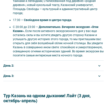
тайнами и легендами, Стилизованная под деревню «родная
только в 1-местном номере.
деревня», новый кукольный театр, Казанский университет,
Площадь Свободы — культурный и административный центр
города;
17:30
—
Свободное время в центре города
.
С 20:00 до 23:00
—
Дополнительно. Вечерняя экскурсия «Огни
Казани».
Если после активного экскурсионного дня у вас еще
остались силы и вы хотите увидеть другую сторону Казани и
услышать другую историю этого города, то мы приглашаем вас
открыть для себя волшебный облик ночной столицы. Вы увидите
Казань в совершенно ином свете: спокойную и умиротворенную,
освещенную огнями исторических зданий. Во время экскурсии вы
посетите самые интересные места ночного города.
День 2:
07:00 — Завтрак в гостинице;
День 3:
10:30
—
Встреча с экскурсоводом у офиса «Экскурсии по Казани»
07:00
—
Завтрак в гостинице.
Освобождение номеров до 12:00.
ул. Баумана д. 19.
Пешеходный день;
Свободный день или приобретение дополнительных
11:00
—
Экскурсия «Белокаменная крепость».
Казанский Кремль
экскурсий.
Самостоятельный выезд на ж/д вокзал или аэропорт;
Тур Казань на одном дыхании! Лайт (3 дня,
— главная достопримечательность города и объект Всемирного
октябрь-апрель)
08:35
—
Для тех, кто купил доп. экскурсию.
Встреча с
наследия ЮНЕСКО. Он является официальной резиденцией
экскурсоводом у офиса «Экскурсии по Казани» ул. Баумана д. 19;
президента Республики Татарстан и государственным музеем-