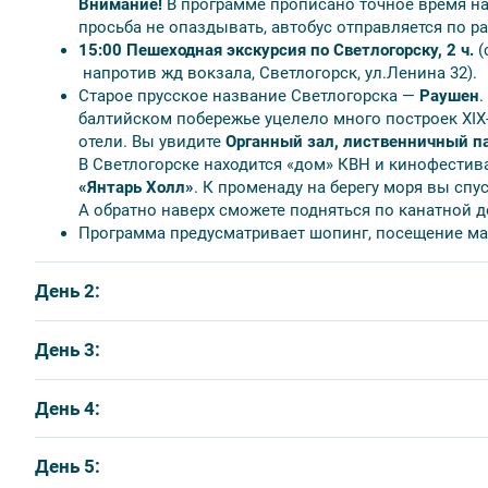
Внимание!
В программе прописано точное время на
Размещение в гостиницах:
Волна*** , Раушен***, Балтик 
просьба не опаздывать, автобус отправляется по 
15:00 Пешеходная экскурсия по Светлогорску, 2 ч.
(
Питание:
7 завтраков в отелях Волна и Раушен.
напротив жд вокзала, Светлогорск, ул.Ленина 32).
Завтрак не входят в стоимость и оплачиваются на месте в 
Старое прусское название Светлогорска —
Раушен
.
руб./чел.
балтийском побережье уцелело много построек XIX-
отели. Вы увидите
Органный зал, лиственничный п
Оплачиваются дополнительно:
В Светлогорске находится «дом» КВН и кинофестив
«Янтарь Холл»
. К променаду на берегу моря вы сп
билеты до г. Калининграда и обратно;
А обратно наверх сможете подняться по канатной д
дополнительные ночи к туру по основному прайсу;
Программа предусматривает шопинг, посещение ма
завтраки в Балтик Спорт - 400 руб./ чел., Чайка - 700 
обеды, ужины;
День 2:
трансферы
Посадка в экскурсионный автобус
Экскурсия по Калининграду, 5-6 ч.
День 3:
Для проживающие в гостинице «Чайка» , «Волна», посадк
09:30 Посадка гостиница «Раушен», ул. Ленина 48
09:40 Посадка на автобусной остановке, рядом с оз
Свободный день.
День 4:
Туристы, проживающие в «Балтик Спорт» - посадка в эк
Обзорная экскурсия по городу без посещения музее
По желанию за отдельную плату
Экскурсия «Город 
проспект, автобусная остановка рядом с озером «Тихое».
основные достопримечательности Калининграда: с
08:00 Посадка гостиница «Раушен», ул. Ленина 48
собор, могилу И.Канта у его стен, Рыбную деревню 
Экскурсия в пос. Янтарный, 4 ч.
с интерактивом
.
Ма
День 5:
08:10 Посадка на автобусной остановке, рядом с о
рекой Преголя, церкви святого семейства и памят
14:30 Посадка на автобусной остановке, рядом с оз