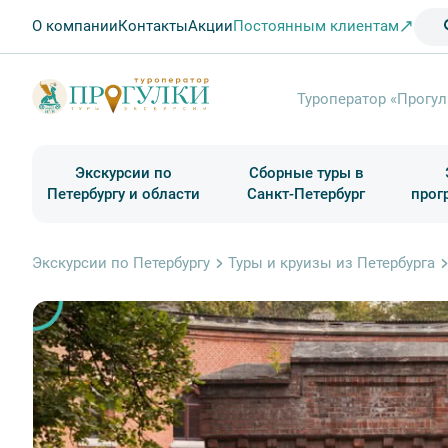
О компании
Контакты
Акции
Постоянным клиентам
Туроператор «Прогул
Экскурсии по
Сборные туры в
Петербургу и области
Санкт-Петербург
прог
Туры в Санкт-Петербург на выходные
Классические экскурсии
Школьные туры по России из Петербурга
Экскурсии для групп и индив. гостей
Загородные экскурсии
Музеи и общественные учреждения
Туры в Санкт-Петербург на 2 дня
Туры в Санкт-Петербург для школьни
П
Экскурсии по Петербургу
Туры и круизы из Петербурга