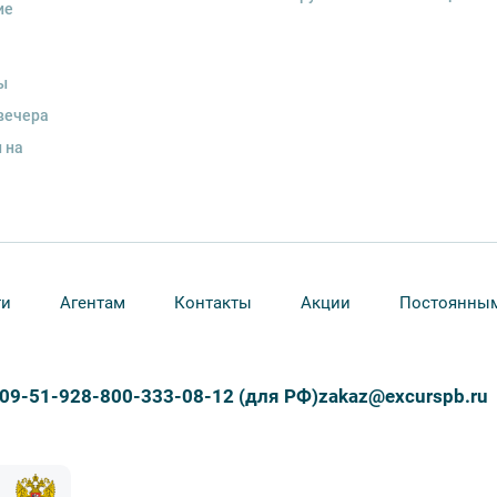
ие
ы
вечера
 на
ти
Агентам
Контакты
Акции
Постоянным
309-51-92
8-800-333-08-12 (для РФ)
zakaz@excurspb.ru