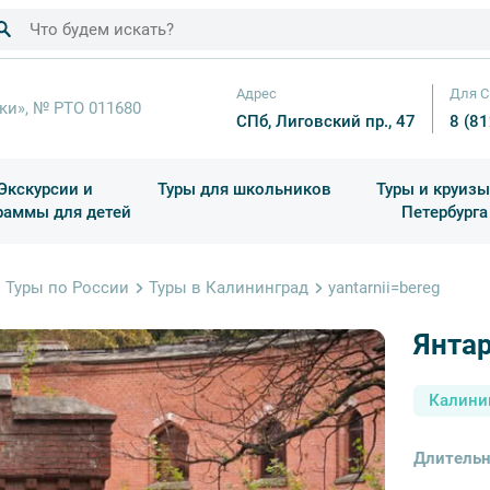
Адрес
Для С
ки», № РТО 011680
СПб, Лиговский пр., 47
8 (8
Экскурсии и
Туры для школьников
Туры и круизы
раммы для детей
Петербурга
ков
раздничные выезды и тематические экскурсии
Квесты/Интерактивы
Для 4 класса (Начальная 
Праздник окон
Туры по России
Туры в Калининград
yantarnii=bereg
Янта
Калини
Длительн