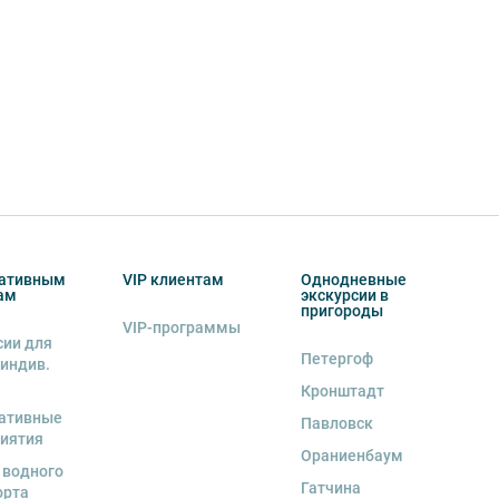
ативным
VIP клиентам
Однодневные
ам
экскурсии в
пригороды
VIP-программы
сии для
Петергоф
 индив.
Кронштадт
ативные
Павловск
иятия
Ораниенбаум
 водного
Гатчина
орта