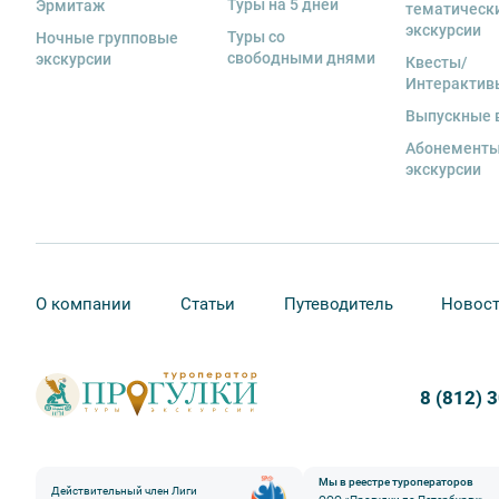
Туры на 5 дней
Эрмитаж
тематическ
экскурсии
Туры со
Ночные групповые
свободными днями
экскурсии
Квесты/
Интерактив
Выпускные 
Абонементы
экскурсии
О компании
Статьи
Путеводитель
Новос
8 (812) 
Мы в реестре туроператоров
Действительный член Лиги