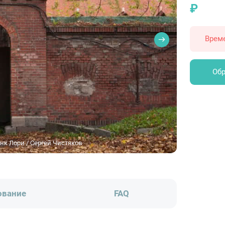
₽
Врем
Обр
нк Лори / Сергей Чистяков
ование
FAQ