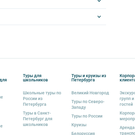
 чем за 1 сутки до начала оказания услуг
»
на сумму 500000 руб. (документ о
курсии сроки аннуляции могут отличаться и
025)
 суток штрафные санкции не применяются. На
ься и прописываются в описании экскурсии.
ыми или по картам VISA, Mastercard, МИР.
сковским вокзалом. Информация о том, как
ся только специалистом компании. На все
рительной оплаты в течение 3-5 дней с
Туры для
Туры и круизы из
Корпор
 экскурсии или тура. Уточняйте у
для
школьников
Петербурга
клиент
Школьные туры по
Великий Новгород
Экскур
ие
России из
групп и
Туры по Северо-
Петербурга
гостей
Западу
Туры в Санкт-
Корпор
Туры по России
Петербург для
меропр
школьников
Круизы
ые
Аренда
деле “О компании”.
трансп
Белоруссия