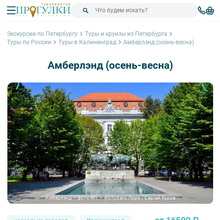
Экскурсии по Петербургу
Туры и круизы из Петербурга
Туры по России
Туры в Калининград
Амберлэнд (осень-весна)
Амберлэнд (осень-весна)
Амберлэнд — фото №1 — Фотобанк Лори / Сергей Куров