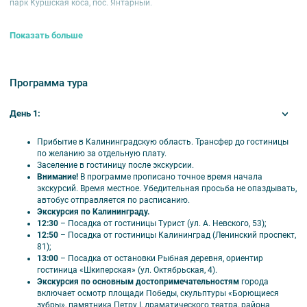
парк Куршская коса, пос. Янтарный.
Тур действует
с 1 ноября 2024 года по 28 марта 2025 года. Заезды по
пятницам.
Показать больше
Продолжительность
– 5 дней / 4 ночи.
Проживание в гостиницах
: Вилла Гламур***, Калининград***, Турист***,
Программа тура
Холидей Инн****, Мартон Палас****, Гостевой дом «Вилла Надежда»,
Гостевой дом «Робинзон».
День 1:
Посадка в экскурсионный автобус:
туристы, проживающие в гостинице
«Академическая» и «Вилла Надежда» – ходят на посадку в
экскурсионный автобус 10-15 минут пешком к отелю «Турист» (ул. А.
Прибытие в Калининградскую область. Трансфер до гостиницы
Невского, 53), проживающие в гостинице «Мартон палас» и «Холидей
по желанию за отдельную плату.
Инн» – к отелю «Калининград» (Ленинский пр-т, 81).
Заселение в гостиницу после экскурсии.
Внимание!
В программе прописано точное время начала
В стоимость тура входит
:
экскурсий. Время местное. Убедительная просьба не опаздывать,
автобус отправляется по расписанию.
транспортное и экскурсионное обслуживание;
Экскурсия по Калининграду.
проживание 4 ночи;
12:30
– Посадка от гостиницы Турист (ул. А. Невского, 53);
питание – 4 завтрака «шведский стол» при проживании в
12:50
– Посадка от гостиницы Калининград (Ленинский проспект,
гостинице «Турист», завтрак «накрытие» при проживании в
81);
гостевом доме «Вилла Надежда»;
13:00
– Посадка от остановки Рыбная деревня, ориентир
входные билеты;
гостиница «Шкиперская» (ул. Октябрьская, 4).
экологические сборы.
Экскурсия по основным достопримечательностям
города
включает осмотр площади Победы, скульптуры «Борющиеся
ВНИМАНИЕ!
Стоимость тура указана в рублях на 1 человека.
Если
зубры», памятника Петру I, драматического театра, района