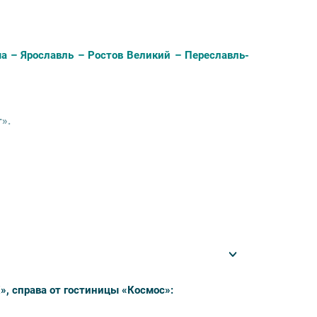
а – Ярославль – Ростов Великий – Переславль-
».
.
еловек в номере).
 билеты в музеи и услуги гида-
», справа от гостиницы «Космос»: