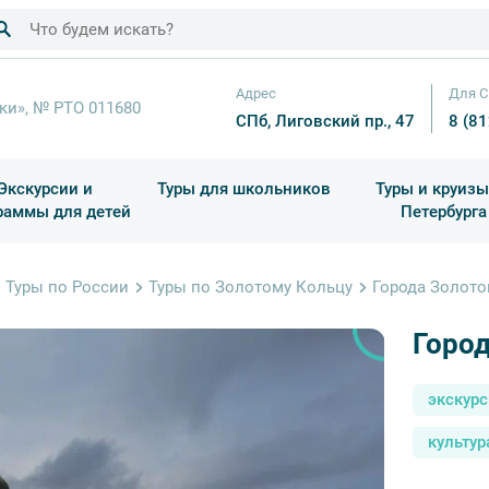
Адрес
Для С
ки», № РТО 011680
СПб, Лиговский пр., 47
8 (8
Экскурсии и
Туры для школьников
Туры и круизы
раммы для детей
Петербурга
ков
раздничные выезды и тематические экскурсии
Квесты/Интерактивы
Для 4 класса (Начальная 
Праздник окон
Туры по России
Туры по Золотому Кольцу
Города Золото
Город
экскур
культур