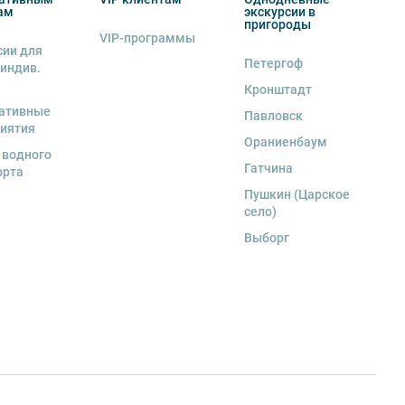
ам
экскурсии в
пригороды
VIP-программы
сии для
Петергоф
 индив.
Кронштадт
ативные
Павловск
иятия
Ораниенбаум
 водного
Гатчина
орта
Пушкин (Царское
село)
Выборг