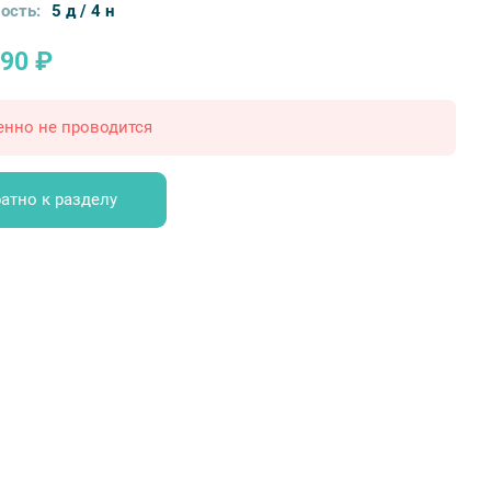
ость:
5 д / 4 н
490 ₽
енно не проводится
атно к разделу