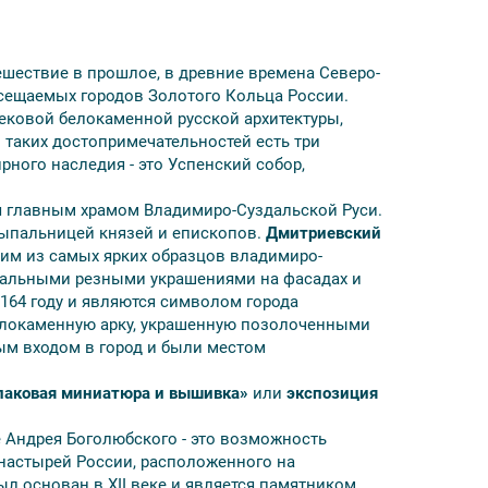
ликий – стены и переходы или музей финифти,
ер, зимой - внешний осмотр), Суздаль – Музей
шествие в прошлое, в древние времена Северо-
, Владимир - Музей «Хрусталь, лаковая
сещаемых городов Золотого Кольца России.
адимир» или Военно-историческая экспозиция
ековой белокаменной русской архитектуры,
 таких достопримечательностей есть три
ланию) – 12600 руб. на человека (номера
ного наследия - это Успенский собор,
овышенной категории (Бизнес/Полулюкс/Люкс) в
ся главным храмом Владимиро-Суздальской Руси.
сыпальницей князей и епископов.
Дмитриевский
ним из самых ярких образцов владимиро-
икальными резными украшениями на фасадах и
ется ориентировочным и не может считаться
164 году и являются символом города
елокаменную арку, украшенную позолоченными
ь изменения в экскурсионную программу в
м входом в город и были местом
хранением объема и качества. Возможна замена
мена гостиницы на гостиницу той же категории
 лаковая миниатюра и вышивка»
или
экспозиция
еловек может предоставляться микроавтобус
 Андрея Боголюбского - это возможность
настырей России, расположенного на
т.
 основан в XII веке и является памятником