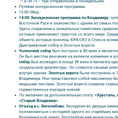
— в 09:15 – при отправлении в понедельник.
выбор места в автобусе – 2450 руб.;
Путевая экскурсионная программа.
дополнительные экскурсии: — 2250 руб. (Ростов Ве
13:00 Обед.
Ярославль – Церковь Ильи Пророка (летом - интерь
14:00
Экскурсионная программа по Владимиру:
путе
деревянного зодчества и Спасо-Ефимиев монастырь
Восточной Руси и знакомство с одним из самых по
миниатюра и вышивка» или экспозиция «Старый Вл
Здесь сохранились уникальные памятники среднев
в Золотых воротах);
которые привлекают туристов со всего мира. Среди
доплата за номер повышенной комфортности (по же
объекта, которые внесены ЮНЕСКО в Список всемир
стандартной категории в отелях 4* либо номера п
Дмитриевский собор и Золотые ворота.
отелях 3*).
Успенский собор
был построен в XII веке и являет
Он был местом венчания на великое княжение и у
Внимание:
собор
был возведен в конце XII века и является од
суздальской архитектуры. Он славится своими ун
Время отправления и прибытия в Москву явля
внутри здания.
Золотые ворота
были построены в 1
обязательным пунктом программы.
Владимира. Они представляют собой массивную б
Компания оставляет за собой право вносит
медными листами. Золотые ворота служили главны
зависимости от объективных обстоятельств с со
торжественных въездов князей.
некоторых экскурсий на равноценные. А также за
По желанию за дополнительную плату:
«Хрусталь,
или выше.
«Старый Владимир»
.
При количестве туристов в группе менее 20 ч
Отъезд в с. Боголюбово.
Экскурсия во дворце-замке
иномарка туристического класса.
познакомиться с историей одного из старейших мо
Данная программа рекомендуется для детей от 6 ле
Владимирской земле. Боголюбовский монастырь был