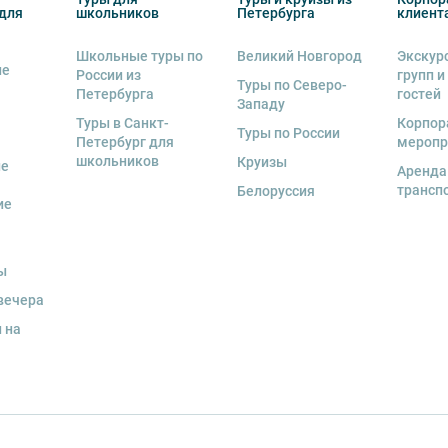
 экскурсии или тура. Уточняйте у
для
школьников
Петербурга
клиент
Школьные туры по
Великий Новгород
Экскур
ие
России из
групп и
Туры по Северо-
Петербурга
гостей
Западу
Туры в Санкт-
Корпор
Туры по России
Петербург для
меропр
школьников
Круизы
ые
Аренда
деле “О компании”.
трансп
Белоруссия
ие
ы
вечера
 на