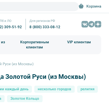
Корзина
Пб и ЛО
Для регионов РФ
12) 309-51-92
8 (800) 333-08-12
 из
Корпоративным
VIP клиентам
клиентам
школа)
чания учебного года
Абонементы на экскурсии
й Руси (из Москвы)
а Золотой Руси (из Москвы)
Города Золотой Руси (из Москвы) – фото №5 – Наталья Волкова /
сии каждый день
несколько городов
религия
а
Золотое Кольцо