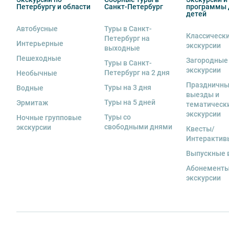
момента бронирования в зависимости от даты начала
Петербургу и области
Санкт-Петербург
программы 
специалистов.
детей
Автобусные
Туры в Санкт-
Классическ
Петербург на
Интерьерные
экскурсии
выходные
Пешеходные
Загородные
Туры в Санкт-
экскурсии
Петербург на 2 дня
Необычные
Праздничн
Туры на 3 дня
Водные
Вы также можете ближе познакомиться с нами
в раз
выезды и
Туры на 5 дней
Эрмитаж
тематическ
экскурсии
Туры со
Ночные групповые
свободными днями
экскурсии
Квесты/
Интерактив
Выпускные 
Абонементы
экскурсии