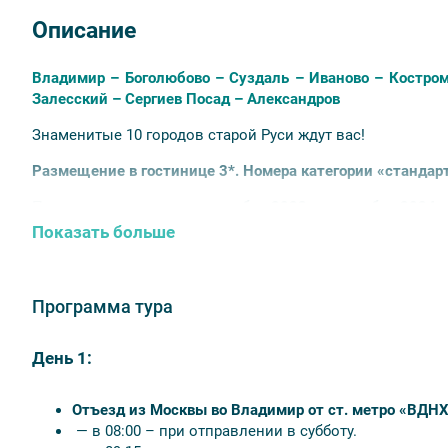
Описание
Владимир – Боголюбово – Суздаль – Иваново – Костром
Залесский – Сергиев Посад – Александров
Знаменитые 10 городов старой Руси ждут вас!
Размещение в гостинице 3*. Номера категории «стандарт
Период проведения тура:
ноябрь 2023 г. – декабрь 2024 г
Показать больше
Скидка на дополнительное место – 1000 руб. (3 и более ч
В стоимость включено:
Программа тура
размещение в гостинице;
питание согласно выбранному варианту;
экскурсионное обслуживание по программе (включая
День 1:
сопровождающего);
транспортное обслуживание.
Отъезд из Москвы во Владимир от ст. метро «ВДНХ
— в 08:00 – при отправлении в субботу.
Оплачивается дополнительно: