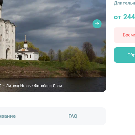
Длительн
от 24
Врем
Обр
2 – Литвяк Игорь / Фотобанк Лори
ование
FAQ