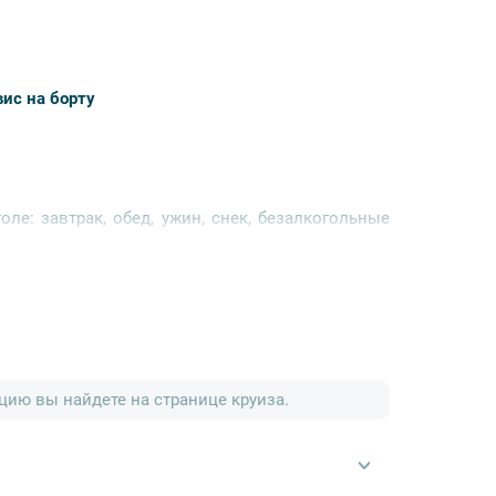
ис на борту
е: завтрак, обед, ужин, снек, безалкогольные
в ресторанах шведский стол (Riviera и Europe)
1:15
иор-сьют» и «Роял-сьют» доступна любая смена
ию вы найдете на странице круиза.