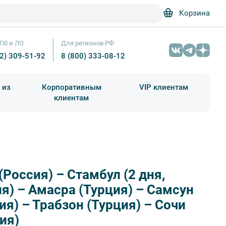
Корзина
Пб и ЛО
Для регионов РФ
12) 309-51-92
8 (800) 333-08-12
 из
Корпоративным
VIP клиентам
клиентам
школа)
чания учебного года
Абонементы на экскурсии
(Россия) – Стамбул (2 дня,
я) – Амасра (Турция) – Самсун
ия) – Трабзон (Турция) – Сочи
ия)