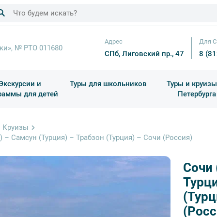
Адрес
Для С
ки», № РТО 011680
СПб, Лиговский пр., 47
8 (8
Экскурсии и
Туры для школьников
Туры и круизы
раммы для детей
Петербурга
ков
раздничные выезды и тематические экскурсии
Квесты/Интерактивы
Для 4 класса (Начальная 
Праздник окон
Круизы
) – Самсун (Турция) – Трабзон (Турция) – Сочи (Россия)
Сочи 
Турци
(Турц
(Росс