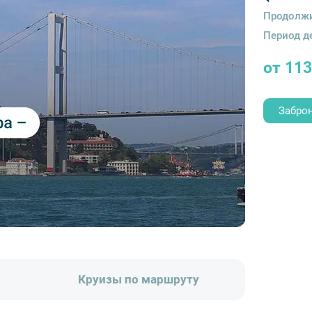
Продолжи
Период д
от 11
Забро
Круизы по маршруту