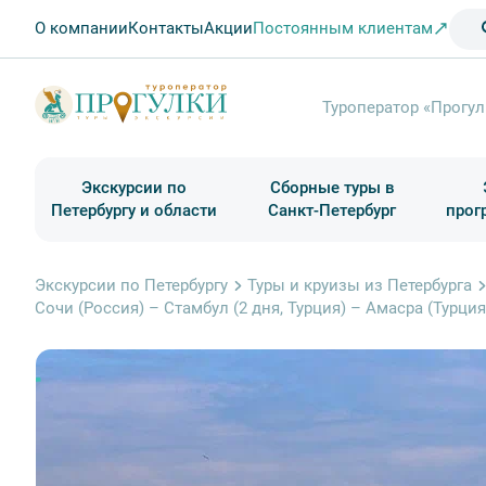
О компании
Контакты
Акции
Постоянным клиентам
Туроператор «Прогул
Экскурсии по
Сборные туры в
Петербургу и области
Санкт-Петербург
прог
Туры в Санкт-Петербург на выходные
Классические экскурсии
Школьные туры по России из Петербурга
Экскурсии для групп и индив. гостей
Загородные экскурсии
Музеи и общественные учреждения
Туры в Санкт-Петербург на 2 дня
Туры в Санкт-Петербург для школьни
П
Экскурсии по Петербургу
Туры и круизы из Петербурга
Сочи (Россия) – Стамбул (2 дня, Турция) – Амасра (Турция