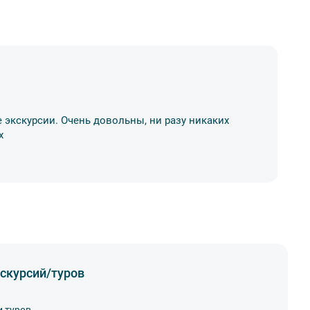
Д
 экскурсии. Очень довольны, ни разу никаких
Хо
х
р
11
скурсий/туров
и туров