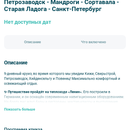
Петрозаводск - Мандроги - Сортавала -
Старая Ладога - Санкт-Петербург
Нет доступных дат
Описание
Что включено
Описание
9-дневный круиз, во время которого мы увидим Кижи, Свирьстрой,
Петрозаводск, Хийденсельгу и Повенец! Максимально комфортный и
освежающий отдых.
✨
Путешествие пройдёт на теплоходе
«Ленин
»
.
Его построили в
Германии, и он оснащён современным навигационным оборудованием.
На борту вас ждут бары и рестораны, мастер-классы и выступления
артистов. В каютах вам не будет тесно, и в них есть всё необходимое:
Показать больше
кондиционер, санузел, душ, телевизор, фен и холодильник.
Главные точки путешествия
Программа круиза