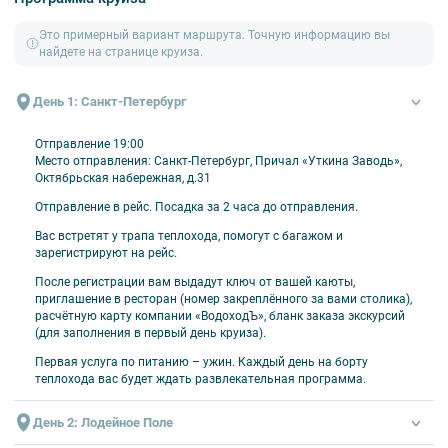
Петрозаводск
— столица Карелии, город на берегу Онежского
Это примерный вариант маршрута. Точную информацию вы
озера с музеями, набережной и памятниками.
найдете на странице круиза.
Кижи
— остров-заповедник с уникальными деревянными
церквями, шедеврами русского зодчества.
День 1: Санкт-Петербург
Свирьстрой
— тихий поселок на берегу Свири, ворота к природе
Карелии и древним монастырям.
Отправление 19:00
Место отправления: Санкт-Петербург, Причал «Уткина Заводь»,
Хийденсельга
— деревня среди карельских лесов, где
Октябрьская набережная, д.31
сохранились традиции и старинные каменные лабиринты.
Отправление в рейс. Посадка за 2 часа до отправления.
💸
Оплата на сайте не нужна
— вы только бронируете круиз, а
Вас встретят у трапа теплохода, помогут с багажом и
оплачиваете после согласования деталей с менеджером.
«
Прогулки
»
—
зарегистрируют на рейс.
лицензированный туроператор из реестра. За покупку круиза вы
получите кэшбек 5% на наши авторские экскурсии!
После регистрации вам выдадут ключ от вашей каюты,
приглашение в ресторан (номер закреплённого за вами столика),
расчётную карту компании «ВодоходЪ», бланк заказа экскурсий
(для заполнения в первый день круиза).
В стоимость входит
Первая услуга по питанию – ужин. Каждый день на борту
размещение в каюте;
теплохода вас будет ждать развлекательная программа.
трехразовое питание;
экскурсионное обслуживание согласно программе круиза;
День 2: Лодейное Поле
культурная программа.