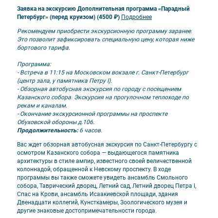
Заявка на экскурсию Дополнительная программа «Парадный
Петербург» (перед круизом) (4500 ₽)
Подробнее
Рекомендуем приобрести экскурсионную программу заранее.
Это позволит зафиксировать специальную цену, которая ниже
бортового тарифа.
Программа:
- Встреча в 11:15 на Московском вокзале г. Санкт-Петербург
(центр зала, у памятника Петру I).
- Обзорная автобусная экскурсия по городу с посещением
Казанского собора. Экскурсия на прогулочном теплоходе по
рекам и каналам.
- Окончание экскурсионной программы на проспекте
Обуховской обороны д.106.
Продолжительность:
6 часов.
Вас ждет обзорная автобусная экскурсия по Санкт-Петербургу с
осмотром Казанского собора — выдающегося памятника
архитектуры в стиле ампир, известного своей величественной
колоннадой, обращенной к Невскому проспекту. В ходе
программы вы также сможете увидеть ансамбль Смольного
собора, Таврический дворец, Летний сад, Летний дворец Петра I,
Спас на Крови, ансамбль Исаакиевской площади, здания
Двенадцати коллегий, Кунсткамеры, Зоологического музея и
другие знаковые достопримечательности города.