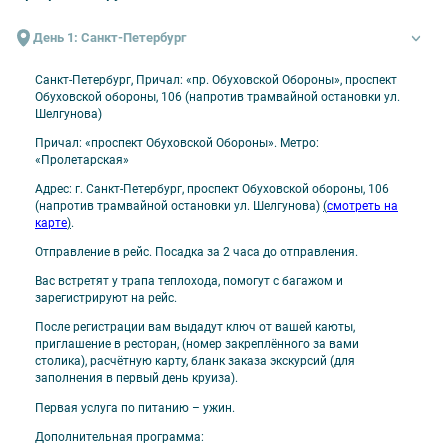
путевая информация на борту
Дополнительные напитки (бесплатно):
День 1: Санкт-Петербург
бутилированная питьевая вода – в каждой каюте в день отправления
Санкт-Петербург, Причал: «пр. Обуховской Обороны», проспект
Обуховской обороны, 106 (напротив трамвайной остановки ул.
Оплачивается отдельно
Шелгунова)
проезд до места посадки на теплоход и от места высадки
Причал: «проспект Обуховской Обороны». Метро:
«Пролетарская»
напитки и закуски в барах
Адрес: г. Санкт-Петербург, проспект Обуховской обороны, 106
прочие дополнительные услуги на борту теплохода
(напротив трамвайной остановки ул. Шелгунова)
(
смотреть на
карте
)
.
Отправление в рейс. Посадка за 2 часа до отправления.
Вас встретят у трапа теплохода, помогут с багажом и
зарегистрируют на рейс.
После регистрации вам выдадут ключ от вашей каюты,
приглашение в ресторан, (номер закреплённого за вами
столика), расчётную карту, бланк заказа экскурсий (для
заполнения в первый день круиза).
Первая услуга по питанию – ужин.
Дополнительная программа: