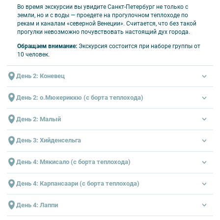
Во время экскурсии вы увидите Санкт-Петербург не только с
земли, но и с воды — проедете на прогулочном теплоходе по
рекам и каналам «северной Венеции». Считается, что без такой
прогулки невозможно почувствовать настоящий дух города.
Обращаем внимание:
Экскурсия состоится при наборе группы от
10 человек.
День 2: Коневец
День 2: о.Мюкериккю (с борта теплохода)
День 2: Малый
День 3: Хийденсельга
День 4: Мякисало (с борта теплохода)
День 4: Карпансаари (с борта теплохода)
Пешеходная экскурсия по острову с посещением Коневского
День 4: Лаппи
Рождество-Богородичного мужского монастыря
Подробнее