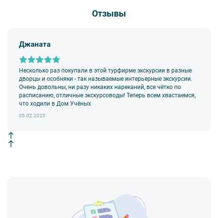
ансамбля Ферапонтова монастыря, Собора Рождества
Богородицы и церкви Мартиниана.
Отзывы
* Выбор дополнительных экскурсий носит ознакомительный
характер, точная информация о дополнительных экскурсиях
в круизе будет представлена на борту теплохода.
Джаната
Несколько раз покупали в этой турфирме экскурсии в разные
дворцы и особняки - так называемые интерьерные экскурсии.
Очень довольны, ни разу никаких нареканий, все чётко по
расписанию, отличные экскурсоводы! Теперь всем хвастаемся,
что ходили в Дом Учёных
05.02.2025