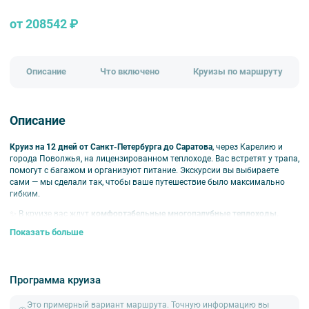
от 208542 ₽
Описание
Что включено
Круизы по маршруту
Описание
Круиз на 12 дней от Санкт-Петербурга до Саратова
, через Карелию и
города Поволжья, на лицензированном теплоходе. Вас встретят у трапа,
помогут с багажом и организуют питание. Экскурсии вы выбираете
сами — мы сделали так, чтобы ваше путешествие было максимально
гибким.
✨ В круизе вас ждут
комфортабельные многопалубные теплоходы,
оснащенные
современным оборудованием.
Вас ждет уютная
Показать больше
атмосфера, разнообразная экскурсионная и развлекательная
программа, чтобы ваше путешествие было незабываемым и приятным.
Главные точки путешествия
Программа круиза
Кижи
— остров-заповедник на Онежском озере с уникальными
Это примерный вариант маршрута. Точную информацию вы