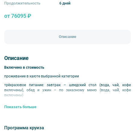
Продолжительность
6 дней
от 76095 ₽
Описание
Описание
Включено в стоимость
проживание в каюте выбранной категории
трёхразовое питание: завтрак – шведский стол (вода, чай, кофе
включены), обед и ужин – по заказному меню (вода, чай, кофе
включены)
экскурсионное обслуживание согласно программе круиза
Показать больше
развлекательная программа
оздоровительные услуги
Программа круиза
путевая информация на борту