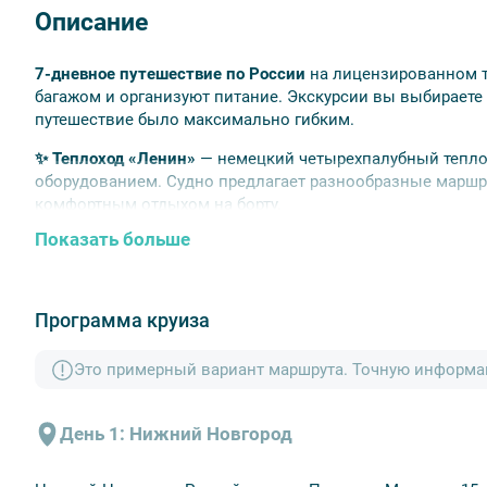
Описание
7-дневное путешествие по России
на лицензированном те
багажом и организуют питание. Экскурсии вы выбираете
путешествие было максимально гибким.
✨ Теплоход «Ленин»
—
немецкий четырехпалубный тепло
оборудованием. Судно предлагает разнообразные маршр
комфортным отдыхом на борту.
Показать больше
Главные точки путешествия
Городец
— древний купеческий город на берегу Во
историческими музеями и сохранившимися дорев
Программа круиза
наличниками.
Это примерный вариант маршрута. Точную информац
Плёс
— это небольшой город на правом берегу Волг
своей историей, архитектурой и культурными дост
исторических поселений федерального значения.
День 1: Нижний Новгород
Ярославль
— древний город с тысячелетней историей