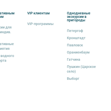
ативным
VIP клиентам
Однодневные
ам
экскурсии в
пригороды
VIP-программы
сии для
Петергоф
 индив.
Кронштадт
ативные
Павловск
иятия
Ораниенбаум
 водного
Гатчина
орта
Пушкин (Царское
село)
Выборг