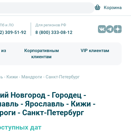
Корзина
Пб и ЛО
Для регионов РФ
12) 309-51-92
8 (800) 333-08-12
 из
Корпоративным
VIP клиентам
клиентам
школа)
чания учебного года
Абонементы на экскурсии
 - Кижи - Мандроги - Санкт-Петербург
й Новгород - Городец -
авль - Ярославль - Кижи -
оги - Санкт-Петербург
оступных дат