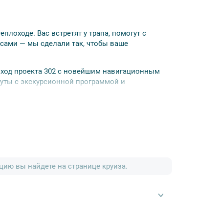
плоходе. Вас встретят у трапа, помогут с
 сами — мы сделали так, чтобы ваше
ход проекта 302 с новейшим навигационным
уты с экскурсионной программой и
лги, известный своими народными промыслами,
олюционными особняками с резными
ию вы найдете на странице круиза.
и в Ивановской области России. Город известен
опримечательностями. Плёс входит в список
, бывшая «государева отчина», которая в XVII