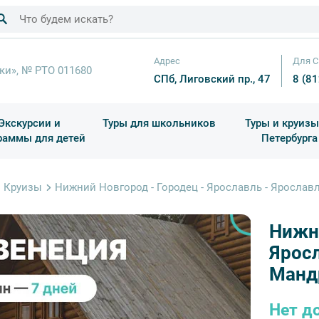
Адрес
Для С
ки», № РТО 011680
СПб, Лиговский пр., 47
8 (8
Экскурсии и
Туры для школьников
Туры и круизы
раммы для детей
Петербурга
ков
раздничные выезды и тематические экскурсии
Квесты/Интерактивы
Для 4 класса (Начальная 
Праздник окон
Круизы
Нижний Новгород - Городец - Ярославль - Ярославль
Нижни
Яросл
Мандр
Нет д