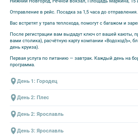
веке стала временной столицей России и центром 
Нижний Новгород, Речной вокзал, Площадь Маркина, 15 
сегодня известный своим уникальным архитектурн
Отправление в рейс. Посадка за 1,5 часа до отправления.
наследия ЮНЕСКО.
Вас встретят у трапа теплохода, помогут с багажом и заре
Горицы
— живописное село в Вологодской области
красивой природой.
После регистрации вам выдадут ключ от вашей каюты, п
вами столика), расчётную карту компании «ВодоходЪ», б
Кижи
— уникальный музей деревянного зодчества 
день круиза).
церквями и часовнями, расположенными на остров
Первая услуга по питанию — завтрак. Каждый день на бо
Верхние
Мандроги
— туристический центр на берегу
программа.
известный своей усадьбой, музеем водки и деревя
💸
Оплата на сайте не нужна
— вы только бронируете кру
День 1: Городец
менеджером.
«
Прогулки
»
— лицензированный туроператор
кэшбек 5% на наши авторские экскурсии!
Варианты экскурсионного обслуживания (на выбор):
День 2: Плес
1 ВАРИАНТ
В стоимость входит
Варианты экскурсионного обслуживания (на выбор):
День 2: Ярославль
Обзорная автобусная экскурсия по городу. «Город мастер
размещение в каюте;
1 ВАРИАНТ
трехразовое питание;
Варианты экскурсионного обслуживания (на выбор):
Экскурсия с прогулкой по музейному кварталу (посещен
День 3: Ярославль
экскурсионное обслуживание согласно программе к
Обзорная пешеходная экскурсия по городу, посещение м
знакомство с застройкой 19 в., домами с «глухой» и «пр