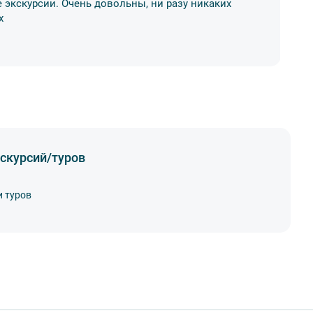
 экскурсии. Очень довольны, ни разу никаких
Хо
х
р
11
скурсий/туров
и туров