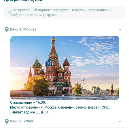
Главные точки путешествия
Это примерный вариант маршрута. Точную информацию вы
найдете на странице круиза.
Углич
—
старинный город в Ярославской области, входящий в
Золотое кольцо России, известный своим кремлём и Угличской
ГЭС.
День 1: Москва
Казань
— современная столица Татарстана на берегу Волги, где
величественная архитектура, включая Казанский кремль,
гармонично сочетает восточные и европейские традиции, а
многонациональный город славится своей спортивной
инфраструктурой, университетами и культурным многообразием.
Елабуга
— древний город на берегу Камы с богатой историей и
прекрасно сохранившейся архитектурой XVIII-XIX веков,
известный своими историческими памятниками, включая
“Чертово городище” и ансамбль Никольской церкви.
Ярославль
— древний город на Волге с тысячелетней историей,
входящий в «Золотое кольцо России» и известный своим
прекрасно сохранившимся историческим центром, включённым
в список Всемирного наследия ЮНЕСКО.
Отправление — 16:00.
Место отправления: Москва, Северный речной вокзал (СРВ),
Нижний Новгород
— крупнейший исторический мегаполис
Ленинградское ш., д. 51.
Поволжья, раскинувшийся на месте слияния Оки и Волги,
известный своим белокаменным кремлём, старинными
День 2: Углич
торговыми рядами и купеческой архитектурой, а также важный
промышленный и культурный центр России.