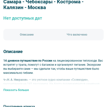
Самара - Чебоксары - Кострома -
Калязин - Москва
Нет доступных дат
Описание
Что включено
Описание
14-дневное путешествие по России
на лицензированном теплоходе. Вас
встретят у трапа, помогут с багажом и организуют питание. Экскурсии
вы выбираете сами — мы сделали так, чтобы ваше путешествие было
максимально гибким.
✨«Н. А. Некрасов»
— это уютное судно компании «Созвездие»,
рассчитанное на 141 пассажира. На борту поддерживается камерная
атмосфера благодаря оптимальному соотношению экипажа и гостей
Показать больше
1:2, что гарантирует индивидуальный подход к каждому
путешественнику. Особое внимание привлекает литературная тематика,
которая прослеживается в дизайне интерьера и экстерьера, а также в
развлекательной программе теплохода.
Программа круиза