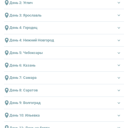
День 2: Углич
Экскурсионная программа уточняется
День 3: Ярославль
Экскурсионная программа уточняется
День 4: Городец
00:00 Прибытие в Городец
День 4: Нижний Новгород
23:59 Отправление из Городец
Экскурсионная программа уточняется
День 5: Чебоксары
Экскурсионная программа уточняется
День 6: Казань
Экскурсионная программа уточняется
День 7: Самара
Экскурсионная программа уточняется
День 8: Саратов
Экскурсионная программа уточняется
День 9: Волгоград
Экскурсионная программа уточняется
День 10: Ильевка
00:00 Прибытие в Ильевка
День 11: День на борту