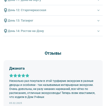
23:59 Отправление из Ильевка
00:00 Прибытие в День на борту
День 12: Старочеркасская
23:59 Отправление из День на борту
Экскурсионная программа уточняется
День 13: Таганрог
Экскурсионная программа уточняется
День 14: Ростов-на-Дону
Место прибытия: Ростов-на-Дону, Набережная, Береговая ул., д.
39
Информация уточняется
Отзывы
Джаната
Несколько раз покупали в этой турфирме экскурсии в разные
дворцы и особняки - так называемые интерьерные экскурсии.
Очень довольны, ни разу никаких нареканий, все чётко по
расписанию, отличные экскурсоводы! Теперь всем хвастаемся,
что ходили в Дом Учёных
05.02.2025