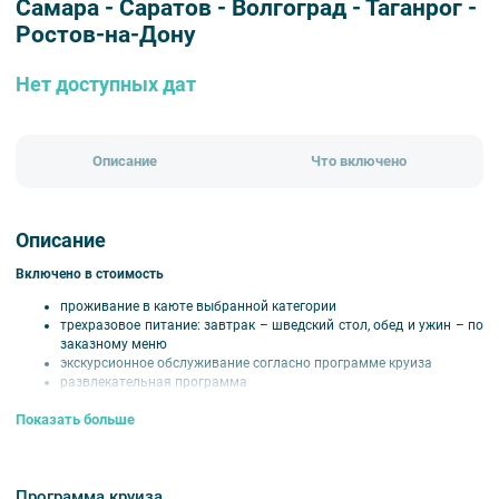
Самара - Саратов - Волгоград - Таганрог -
Ростов-на-Дону
Нет доступных дат
Описание
Что включено
Описание
Включено в стоимость
проживание в каюте выбранной категории
трехразовое питание: завтрак – шведский стол, обед и ужин – по
заказному меню
экскурсионное обслуживание согласно программе круиза
развлекательная программа
оздоровительные услуги
Показать больше
путевая информация на борту
Дополнительные напитки (бесплатно):
кофестанция — круглосуточный общедоступный стол с горячими
Программа круиза