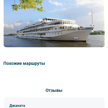
Преображенского.
Музей Евгения Преображенского – совместный проект
Кирилло-Белозерского музея-заповедника и Российского
военно-исторического общества. Выставка посвящена
советской авиации времён Великой Отечественной войны,
а также лётчикам – уроженцам Кирилловского района,
участникам войны, конструкторам авиационной техники и
авиационного вооружения. Основная экспозиция
рассказывает о жизни выдающегося лётчика,
родившегося и выросшего на Кирилловской земле,
Евгения Николаевича Преображенского. Его имя известно
далеко за пределами Вологодской области.
В ходе экскурсии туристы посещают лавку «С Мишкой»,
Похожие маршруты
чтобы продегустировать местную продукцию (зефир,
мармелад, пряники, лимонад и т.д.).
Дополнительные экскурсии* (если позволяет
продолжительность стоянки; минимальное количество
участников - 20 чел.):
Отзывы
Архитектурный ансамбль Кирилло-Белозерского
монастыря. Посещение территории ансамбля Кирилло-
Белозерского монастыря, Успенского собора и Трапезной
палаты.
Джаната