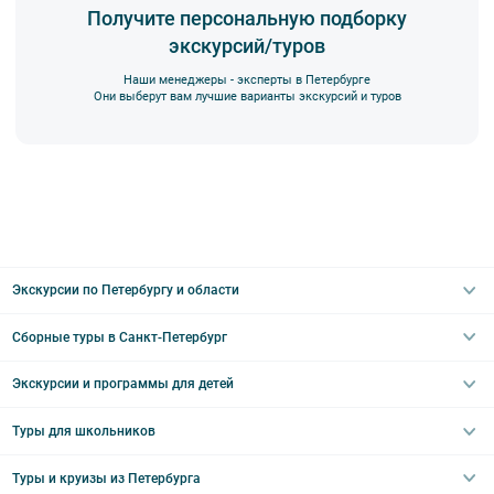
Получите персональную подборку
экскурсий/туров
Наши менеджеры - эксперты в Петербурге
Они выберут вам лучшие варианты экскурсий и туров
Экскурсии по Петербургу и области
Сборные туры в Санкт-Петербург
Автобусные
Интерьерные
Экскурсии и программы для детей
Туры в Санкт-Петербург на выходные
Пешеходные
Туры в Санкт-Петербург на 2 дня
Туры для школьников
Необычные
Классические экскурсии
Туры на 3 дня
Водные
Загородные экскурсии
Туры и круизы из Петербурга
Туры на 5 дней
Школьные туры по России из Петербурга