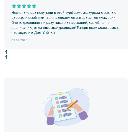
Музей фресок Дионисия. Посещение территории
ансамбля Ферапонтова монастыря, Собора Рождества
Богородицы и церкви Мартиниана.
Несколько раз покупали в этой турфирме экскурсии в разные
дворцы и особняки - так называемые интерьерные экскурсии.
* Выбор дополнительных экскурсий носит ознакомительный
Очень довольны, ни разу никаких нареканий, все чётко по
характер, точная информация о дополнительных экскурсиях
расписанию, отличные экскурсоводы! Теперь всем хвастаемся,
в круизе будет представлена на борту теплохода.
что ходили в Дом Учёных
05.02.2025