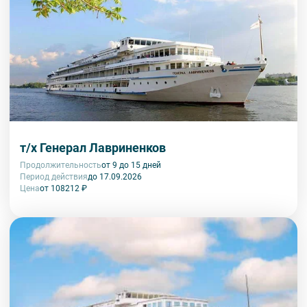
палаты.
Музей фресок Дионисия. Посещение территории
ансамбля Ферапонтова монастыря, Собора Рождества
Богородицы и церкви Мартиниана.
* Выбор дополнительных экскурсий носит ознакомительный
характер, точная информация о дополнительных экскурсиях
в круизе будет представлена на борту теплохода.
т/х Генерал Лавриненков
Продолжительность
от 9 до 15 дней
Период действия
до 17.09.2026
Цена
от 108212 ₽