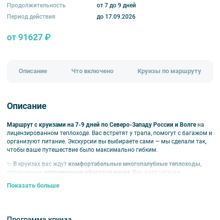
Продолжительность
от 7 до 9 дней
Период действия
до 17.09.2026
от 91627 ₽
Описание
Что включено
Круизы по маршруту
Описание
Маршрут с круизами на 7-9 дней по Северо-Западу России и Волге
на
лицензированном теплоходе. Вас встретят у трапа, помогут с багажом и
организуют питание. Экскурсии вы выбираете сами — мы сделали так,
чтобы ваше путешествие было максимально гибким.
✨ В круизах вас ждут
комфортабельные многопалубные теплоходы,
оснащенные
современным оборудованием.
Вас ждет уютная
атмосфера, разнообразная экскурсионная и развлекательная
Показать больше
программа, чтобы ваше путешествие было незабываемым и приятным.
Главные точки путешествия
Программа круиза