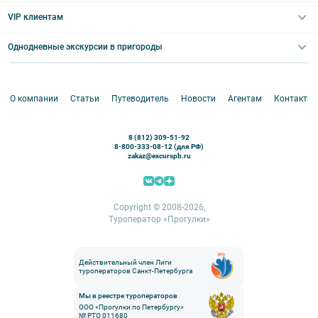
Выпускные вечера
Туры по Северо-Западу
VIP клиентам
Экскурсии для групп и индив. гостей
Абонементы на экскурсии
Туры по России
Корпоративные мероприятия
Однодневные экскурсии в пригороды
Круизы
VIP-программы
Аренда водного транспорта
Белоруссия
Петергоф
О компании
Статьи
Путеводитель
Новости
Агентам
Контакты
Кронштадт
Павловск
8 (812) 309-51-92
Ораниенбаум
8-800-333-08-12 (для РФ)
zakaz@excurspb.ru
Гатчина
Пушкин (Царское село)
Выборг
Copyright © 2008-2026,
Туроператор «Прогулки»
Действительный член Лиги
туроператоров Санкт-Петербурга
Мы в реестре туроператоров
ООО «Прогулки по Петербургу»
№ РТО 011680