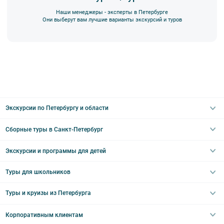
Наши менеджеры - эксперты в Петербурге
Они выберут вам лучшие варианты экскурсий и туров
Экскурсии по Петербургу и области
Сборные туры в Санкт-Петербург
Автобусные
Интерьерные
Экскурсии и программы для детей
Туры в Санкт-Петербург на выходные
Пешеходные
Туры в Санкт-Петербург на 2 дня
Туры для школьников
Необычные
Классические экскурсии
Туры на 3 дня
Водные
Загородные экскурсии
Туры и круизы из Петербурга
Туры на 5 дней
Школьные туры по России из Петербурга
Эрмитаж
Праздничные выезды и тематические экскурсии
Туры со свободными днями
Туры в Санкт-Петербург для школьников
Корпоративным клиентам
Ночные групповые экскурсии
Квесты/Интерактивы
Великий Новгород