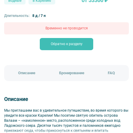
от 53300 ₽
водные
в Карелию
Длительность:
8 д / 7 н
Временно не проводится
Обратно к разделу
Описание
Бронирование
FAQ
Описание
Мы приглашаем вас в удивительное путешествие, во время которого вы
увидите все краски Карелии! Мы посетим святую обитель острова
Валаам – «намоленное» место, расположенное среди холодных вод
Ладожского озера. Десятки тысяч туристов и паломников ежегодно
приезжают сюда, чтобы прикоснуться к святыням и впитать