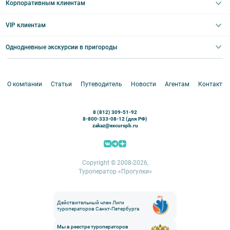
Туры в Санкт-Петербург для школьников
Корпоративным клиентам
Ночные групповые экскурсии
Квесты/Интерактивы
Великий Новгород
Выпускные вечера
Туры по Северо-Западу
VIP клиентам
Экскурсии для групп и индив. гостей
Абонементы на экскурсии
Туры по России
Корпоративные мероприятия
Однодневные экскурсии в пригороды
Круизы
VIP-программы
Аренда водного транспорта
Белоруссия
Петергоф
О компании
Статьи
Путеводитель
Новости
Агентам
Контакты
Кронштадт
Павловск
8 (812) 309-51-92
Ораниенбаум
8-800-333-08-12 (для РФ)
zakaz@excurspb.ru
Гатчина
Пушкин (Царское село)
Выборг
Copyright © 2008-2026,
Туроператор «Прогулки»
Действительный член Лиги
туроператоров Санкт-Петербурга
Мы в реестре туроператоров