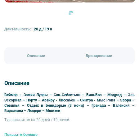
₽
Длительность:
20 д / 19 н
Описание
Бронирование
Описание
Веймар – Замки Луары – Сан-Себастьян – БильБао – Мадрид – Эль
Эскориал – Порту – Авейру - Лиссабон – Синтра - Мыс Рока – Эвора –
Севилья – Отдых в Бенидорме (3 ночи) – Гранада – Валенсия –
Барселона – Люцерн – Мюнхен
Тур рассчитан на 20 дней / 19 ночей.
Стоимость ж/д билетов
(в обе стороны):
Показать больше