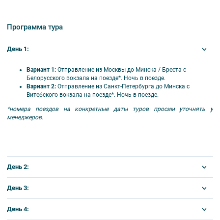
Направления
11.09 – 26.12
Плац
Купе
Программа тура
Москва – Минск/Брест - Москва
82€
134€
СПб – Минск/Брест – СПб
92€
143€
День 1:
Москва – Брест – Москва
92€
148€
Вариант 1:
Отправление из Москвы до Минска / Бреста с
Белорусского вокзала на поезде*. Ночь в поезде.
Вариант 2:
Отправление из Санкт-Петербурга до Минска с
Витебского вокзала на поезде*. Ночь в поезде.
*номера поездов на конкретные даты туров просим уточнять у
менеджеров.
День 2:
Прибытие в Минск/Брест
День 3:
Пересечение белорусско-польской границы. Транзит по
территории Польши (600 км). Ночь в транзитном отеле
Завтрак
.
День 4:
Переезд в
Веймар
(300 км) – столицу Германии во времена