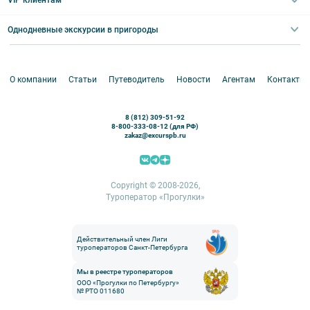
VIP клиентам
Экскурсии для групп и индив. гостей
Абонементы на экскурсии
Туры по России
Корпоративные мероприятия
Однодневные экскурсии в пригороды
Круизы
VIP-программы
Аренда водного транспорта
Белоруссия
Петергоф
О компании
Статьи
Путеводитель
Новости
Агентам
Контакты
Кронштадт
Павловск
8 (812) 309-51-92
Ораниенбаум
8-800-333-08-12 (для РФ)
zakaz@excurspb.ru
Гатчина
Пушкин (Царское село)
Выборг
Copyright © 2008-2026,
Туроператор «Прогулки»
Действительный член Лиги
туроператоров Санкт-Петербурга
Мы в реестре туроператоров
ООО «Прогулки по Петербургу»
№ РТО 011680