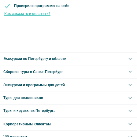
Проверили программы на себе
Как заказать и оплатить?
Экскурсии по Петербургу и области
Сборные туры в Санкт-Петербург
Автобусные
Интерьерные
Экскурсии и программы для детей
Туры в Санкт-Петербург на выходные
Пешеходные
Туры в Санкт-Петербург на 2 дня
Туры для школьников
Необычные
Классические экскурсии
Туры на 3 дня
Водные
Загородные экскурсии
Туры и круизы из Петербурга
Туры на 5 дней
Школьные туры по России из Петербурга
Эрмитаж
Праздничные выезды и тематические экскурсии
Туры со свободными днями
Туры в Санкт-Петербург для школьников
Корпоративным клиентам
Ночные групповые экскурсии
Квесты/Интерактивы
Великий Новгород
Выпускные вечера
Туры по Северо-Западу