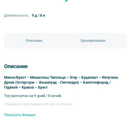
₽
Длительность:
9 д / 8 н
Описание
Бронирование
Описание
Минск/Брест – Мишкольц-Тапольца – Эгер – Будапешт – Излучина
Дуная (Эстергорм – Вышеград - Сентендре) – Балатонфюред /
Гёдёллё – Краков – Брест
Тур рассчитан на 9 дней / 8 ночей.
Стоимость ж/д билетов
(в обе стороны):
Направления
13.01 – 25.04;
26.04 – 13.06;
09.06 – 02.09;
Показать больше
16.09 – 26.12
02.09 – 15.09
26.12 – 12.01
Плац
Купе
Плац
Купе
Плац
Купе