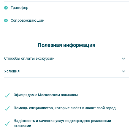
Трансфер
Сопровождающий
Полезная информация
Способы оплаты экскурсий
Условия
Visa
MasterCard
Сбербанк
Билеты выкупаются заранее
Наличными
Обязательна предоплата
Наличие шенгенской визы
Офис рядом с Московским вокзалом
Помощь специалистов, которые любят и знают свой город
Надёжность и качество услуг подтверждено реальными
отзывами