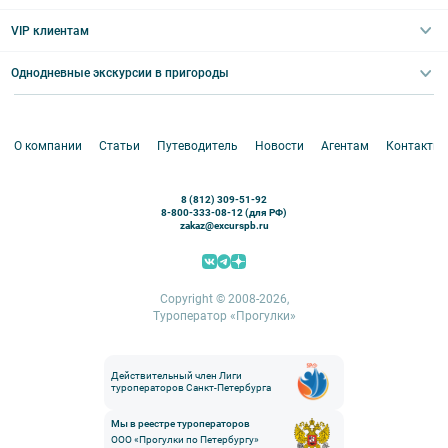
Великий Новгород
Выпускные вечера
Туры по Северо-Западу
VIP клиентам
Экскурсии для групп и индив. гостей
Абонементы на экскурсии
Туры по России
Корпоративные мероприятия
Однодневные экскурсии в пригороды
Круизы
VIP-программы
Аренда водного транспорта
Белоруссия
Петергоф
О компании
Статьи
Путеводитель
Новости
Агентам
Контакты
Кронштадт
Павловск
8 (812) 309-51-92
Ораниенбаум
8-800-333-08-12 (для РФ)
zakaz@excurspb.ru
Гатчина
Пушкин (Царское село)
Выборг
Copyright © 2008-2026,
Туроператор «Прогулки»
Действительный член Лиги
туроператоров Санкт-Петербурга
Мы в реестре туроператоров
ООО «Прогулки по Петербургу»