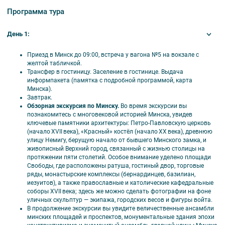
Питание: 7 завтраков шведский стол + 7 обедов + 3 дегустации в
Программа тура
Дудутках;
Транспорт: трансфер в гостиницу; на экскурсиях автобус
туркласса;
День 1:
Экскурсии с входными билетами в музеи:
• Обзорная экскурсия по Минску, Троицкое предместье
Приезд в Минск до 09:00, встреча у вагона №5 на вокзале с
• Экскурсия «Смак белорусских местечек»
желтой табличкой.
• Экскурсия по Глубокому
Трансфер в гостиницу. Заселение в гостинице. Выдача
• Посещение Собора Рождества Богородицы, подъем на башню
информпакета (памятка с подробной программой, карта
собора
Минска).
• Посещение агроусадьбы Якимовичей с обедом и дегустацией
Завтрак.
Глубокской сгущёнки
Обзорная экскурсия по Минску.
Во время экскурсии вы
• Экскурсия по костелу Девы Марии в Будславе
познакомитесь с многовековой историей Минска, увидев
• Экскурсия по Иловскому винзаводу
ключевые памятники архитектуры: Петро‑Павловскую церковь
• Дегустация вин, соусов, повидла, кальвадоса
(начало XVII века), «Красный» костёл (начало XX века), древнюю
• Экскурсия в усадебно-парковый комплекс «Парк истории
улицу Немигу, берущую начало от бывшего Минского замка, и
Сула»
живописный Верхний город, связанный с жизнью столицы на
• Анимационная программа с дегустациями в Суле
протяжении пяти столетий. Особое внимание уделено площади
• Катание по озеру на драккаре
Свободы, где расположены ратуша, гостиный двор, торговые
• Экскурсия «Памятники Мира и Несвижа»
ряды, монастырские комплексы (бернардинцев, базилиан,
• Экскурсия с входными билетами в Мирский замок
иезуитов), а также православные и католические кафедральные
• Экскурсия с входными билетами в дворцовый комплекс в
соборы XVII века; здесь же можно сделать фотографии на фоне
Несвиже
уличных скульптур — экипажа, городских весов и фигуры войта.
• Экскурсия в Фарный костел в Несвиже, 1593 г.
В продолжение экскурсии вы увидите величественные ансамбли
• Посещение Крипты – фамильной усыпальницы Радзивиллов
минских площадей и проспектов, монументальные здания эпохи
• Экскурсия «Минск: от классики до авангарда»