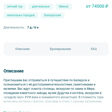
от 74500 ₽
летний тур
длительные
Минск
несколько городов
Белоруссия
Длительность:
7 д / 6 н
Описание
Бронирование
FAQ
Описание
Приглашаем вас отправиться в путешествие по Беларуси и
познакомиться с её достопримечательностями, памятниками и
музеями. Вас ждут осмотр столицы, экскурсия по замку в Мире,
посещение известного завода, музея Дудутки и костёла, экскурсия в
«усадьбу муз» XVIII века и знаменитого монастыря. В стоимость тура
включены встреча у вагона, трансфер в отель с ранним заселением,
входные билеты во все музеи, питание, анимация и дегустации.