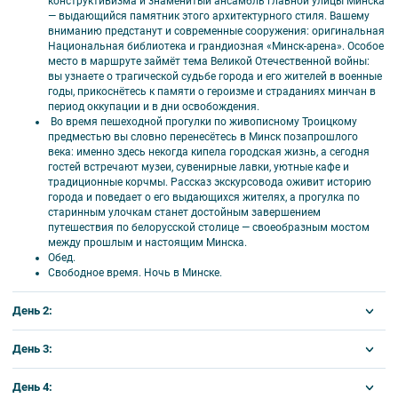
конструктивизма и знаменитый ансамбль главной улицы Минска
• Экскурсия с входными билетами в Национальный
— выдающийся памятник этого архитектурного стиля. Вашему
Художественный музей
вниманию предстанут и современные сооружения: оригинальная
• Пешеходная экскурсия по старинному Раковскому
Национальная библиотека и грандиозная «Минск‑арена». Особое
предместью
место в маршруте займёт тема Великой Отечественной войны:
• Осмотр Петропавловской церкви 1612 г.
вы узнаете о трагической судьбе города и его жителей в военные
• Экскурсия «Белорусская мозаика»
годы, прикоснётесь к памяти о героизме и страданиях минчан в
• Экскурсия-анимация в усадьбе Огинского в Залесье
период оккупации и в дни освобождения.
• Посещение мемориала Первой мировой в Сморгони
Во время пешеходной прогулки по живописному Троицкому
• Посещение храмов в Солах, Островце
предместью вы словно перенесётесь в Минск позапрошлого
• Экскурсия в костел Святой Троицы в Гервятах
века: именно здесь некогда кипела городская жизнь, а сегодня
• Экскурсия в Музей материальной культуры Дудутки
гостей встречают музеи, сувенирные лавки, уютные кафе и
• 3 дегустации в Дудутках: у самогонного аппарата, в
традиционные корчмы. Рассказ экскурсовода оживит историю
хлебопекарне, на мельнице
города и поведает о его выдающихся жителях, а прогулка по
• Катание на пролетках в Дудутках
старинным улочкам станет достойным завершением
Посещение: бассейн в гостинице Беларусь*** (2 часа) или СПА-
путешествия по белорусской столице — своеобразным мостом
центр с бассейном в гостинице Виктория&СПА**** (безлимит);
между прошлым и настоящим Минска.
Информпакет: памятка, карта Минска с указанием отеля, музеев,
Обед.
магазинов.
Свободное время. Ночь в Минске.
ВНИМАНИЕ!
Стоимость тура указана в рублях на 1 человека.
Если
вы заказываете тур
для 1 человека
, размещение возможно
только в
День 2:
1-местных номерах
.
Завтрак.
День 3:
Если вы уже бывали в наших турах, некоторые туры возможно
Экскурсия
«Смак белорусских местечек»
. Проезжая живописные
пересчитать, убрав часть экскурсий. Обращайтесь к менеджеру при
города и местечки Минской и Витебской областей, мы
оформлении.
Завтрак.
День 4:
направляемся в Глубокое — городок, раскинувшийся на берегах