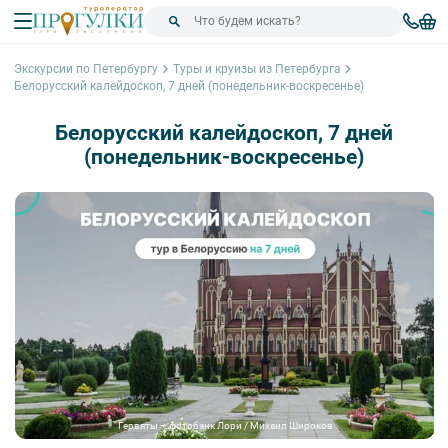
Экскурсии по Петербургу
Туры и круизы из Петербурга
Белорусский калейдоскоп, 7 дней (понедельник-воскресенье)
Белорусский калейдоскоп, 7 дней
(понедельник-воскресенье)
Гервяты – фотобанк Лори / Михаил Широков