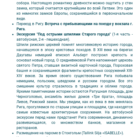
собора. Настоящую романтику древности можно ощутить у стен
замка, который считается крупнейшим во всей Латвии. Это один
из немногих замков Европы, сохранившийся в первоначальном
виде.
Переезд в Ригу.
Встреча с прибывающими на поезде у вокзала г.
Рига.
Экскурсия "Под острыми шпилями Старого города"
(1-я часть -
автобусная, 2-я - пешеходная).
Шпили рижских церквей помнят многовековую историю города,
начавшуюся в эпоху крестовых походов. В XIII веке на берегах
Даугавы немецкий епископ Альберт построил крепость и
основал новый город. О средневековой Риге напоминает церковь
святого Петра, ставшая визитной карточкой города, Пороховая
башня и сохранившиеся фрагменты крепостных сооружений XIII-
XIV веков. За время своего существования Рига побывала
немецким, польским, шведским и русским городом. Все это
смешение культур отразилось в традициях и облике города.
Яркими памятниками истории остаются Ратушная площадь, дом
Черноголовых, ансамбль жилых домов «Три брата», площадь
Ливов, Рижский замок. Мы увидим, как из века в век менялась
Рига, прогуляемся по старым улицам и площадям, где находятся
самые известные архитектурные сооружения. На автобусной
экскурсии перед нами предстанет Рига современная, динамично
развивающаяся, со множеством банков, магазинов и
ресторанов.
Размещение на пароме в Стокгольм (Tallink Silja «ISABELLE»).