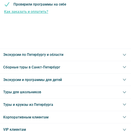
Проверили программы на себе
Как заказать и оплатить?
Экскурсии по Петербургу и области
Сборные туры в Санкт-Петербург
Автобусные
Интерьерные
Экскурсии и программы для детей
Туры в Санкт-Петербург на выходные
Пешеходные
Туры в Санкт-Петербург на 2 дня
Туры для школьников
Необычные
Классические экскурсии
Туры на 3 дня
Водные
Загородные экскурсии
Туры и круизы из Петербурга
Туры на 5 дней
Школьные туры по России из Петербурга
Эрмитаж
Праздничные выезды и тематические экскурсии
Туры со свободными днями
Туры в Санкт-Петербург для школьников
Корпоративным клиентам
Ночные групповые экскурсии
Квесты/Интерактивы
Великий Новгород
Выпускные вечера
Туры по Северо-Западу
VIP клиентам