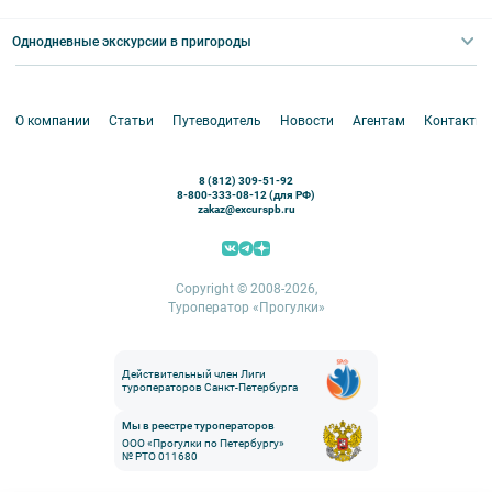
Экскурсии для групп и индив. гостей
Абонементы на экскурсии
Туры по России
Корпоративные мероприятия
Однодневные экскурсии в пригороды
Круизы
VIP-программы
Аренда водного транспорта
Белоруссия
Петергоф
О компании
Статьи
Путеводитель
Новости
Агентам
Контакты
Кронштадт
Павловск
8 (812) 309-51-92
Ораниенбаум
8-800-333-08-12 (для РФ)
zakaz@excurspb.ru
Гатчина
Пушкин (Царское село)
Выборг
Copyright © 2008-2026,
Туроператор «Прогулки»
Действительный член Лиги
туроператоров Санкт-Петербурга
Мы в реестре туроператоров
ООО «Прогулки по Петербургу»
№ РТО 011680