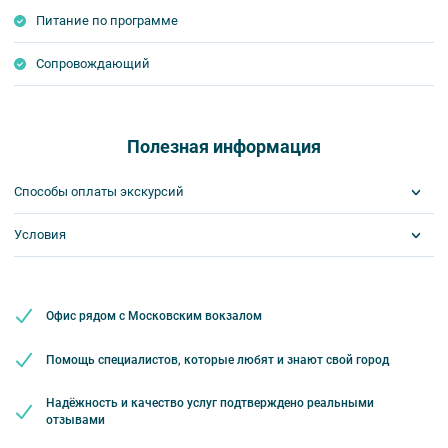
Размещение на пароме в Турку (Tallink Silja «GALAXY»).
Питание по программе
Ужин на пароме (оплачивается дополнительно).
Сопровождающий
Полезная информация
Способы оплаты экскурсий
Условия
Visa
MasterCard
Сбербанк
Обязательна предоплата
Наличными
Требуются паспортные данные
Наличие шенгенской визы
Офис рядом с Московским вокзалом
Помощь специалистов, которые любят и знают свой город
Надёжность и качество услуг подтверждено реальными
отзывами