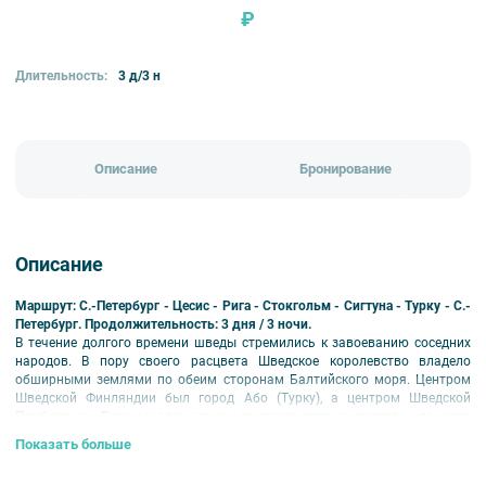
₽
Длительность:
3 д/3 н
Описание
Бронирование
Описание
Маршрут: С.-Петербург - Цесис - Рига - Стокгольм - Сигтуна - Турку - С.-
Петербург. Продолжительность: 3 дня / 3 ночи.
В течение долгого времени шведы стремились к завоеванию соседних
народов. В пору своего расцвета Шведское королевство владело
обширными землями по обеим сторонам Балтийского моря. Центром
Шведской Финляндии был город Або (Турку), а центром Шведской
Прибалтики - Рига, основанная еще во время первых крестовых походов
немецкими рыцарями.
Показать больше
Финляндия и Латвия прошли непростую историю под властью Швеции,
прежде чем стать свободными и самостоятельными государствами. В