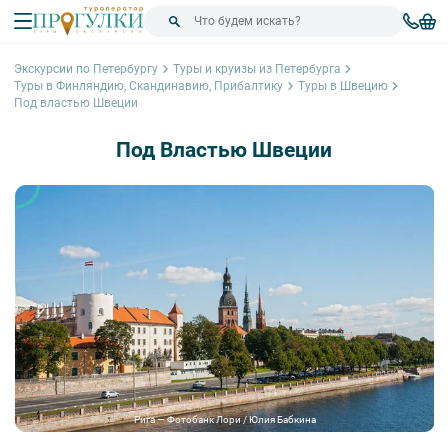
Экскурсии по Петербургу
Туры и круизы из Петербурга
Туры в Финляндию, Скандинавию, Прибалтику
Туры в Швецию
Под властью Швеции
Под Властью Швеции
Рига — Фотобанк Лори / Юлия Бабкина