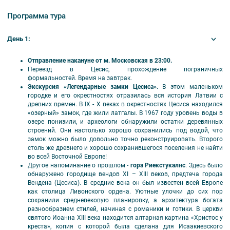
ходе нашего трехдневного экскурсионного тура по Прибалтике нас ждет
Программа тура
знакомство с удивительными историческими фактами из жизни
завоевателей и завоеванных, посещение как самых знаменитых, так и
малоизвестных памятников этих стран.
День 1:
Для участия в туре необходимо наличие Шенгенской визы и страховки.
Отправление накануне от м. Московская в 23:00.
Переезд в Цесис, прохождение пограничных
формальностей. Время на завтрак.
Экскурсия «Легендарные замки Цесиса».
В этом маленьком
городке и его окрестностях отразилась вся история Латвии с
древних времен. В IX - X веках в окрестностях Цесиса находился
«озерный» замок, где жили латгалы. В 1967 году уровень воды в
озере понизили, и археологи обнаружили остатки деревянных
строений. Они настолько хорошо сохранились под водой, что
замок можно было довольно точно реконструировать. Второго
столь же древнего и хорошо сохранившегося поселения не найти
во всей Восточной Европе!
Другое напоминание о прошлом -
гора Риекстукалнс
. Здесь было
обнаружено городище вендов XI – XIII веков, предтеча города
Вендена (Цесиса). В средние века он был известен всей Европе
как столица Ливонского ордена. Уютные улочки до сих пор
сохранили средневековую планировку, а архитектура богата
разнообразием стилей, начиная с романики и готики. В церкви
святого Иоанна XIII века находится алтарная картина «Христос у
креста», копия с которой была сделана для Исаакиевского