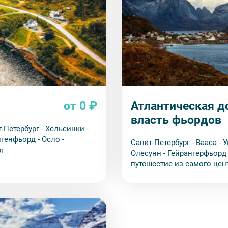
от 0 ₽
Атлантическая до
власть фьордов
-Петербург - Хельсинки -
нгенфьорд - Осло -
Санкт-Петербург - Вааса - 
ург
Олесунн - Гейрангерфьорд - Карлст
путешестие из самого цен
океана, продолжительност