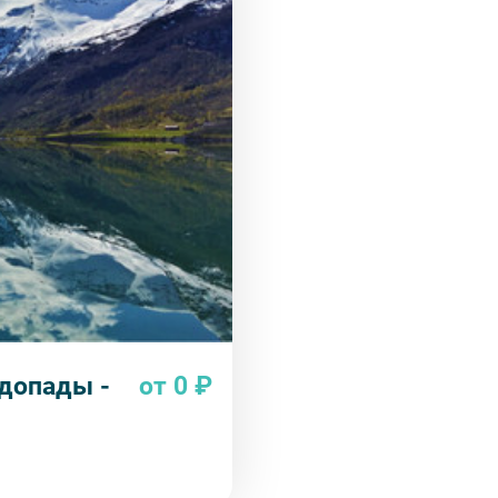
одопады -
от 0 ₽