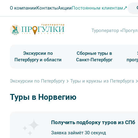
О компании
Контакты
Акции
Постоянным клиентам
Туроператор «Прогул
Экскурсии по
Сборные туры в
Петербургу и области
Санкт-Петербург
прог
Туры в Санкт-Петербург на выходные
Классические экскурсии
Школьные туры по России из Петербурга
Экскурсии для групп и индив. гостей
Загородные экскурсии
Музеи и общественные учреждения
Туры в Санкт-Петербург на 2 дня
Туры в Санкт-Петербург для школьни
П
Экскурсии по Петербургу
Туры и круизы из Петербурга
Туры в Норвегию
Получить подборку туров из СПб
Заявка займёт 30 секунд