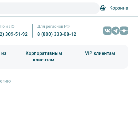
Корзина
Пб и ЛО
Для регионов РФ
12) 309-51-92
8 (800) 333-08-12
 из
Корпоративным
VIP клиентам
клиентам
школа)
чания учебного года
Абонементы на экскурсии
вегию