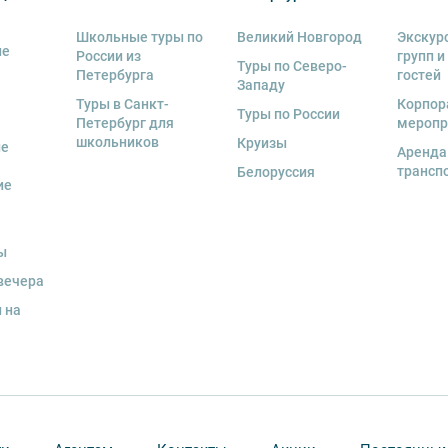
Школьные туры по
Великий Новгород
Экскур
ие
России из
групп и
Туры по Северо-
Петербурга
гостей
Западу
Туры в Санкт-
Корпор
Туры по России
Петербург для
меропр
школьников
Круизы
ые
Аренда
трансп
Белоруссия
ие
ы
вечера
 на