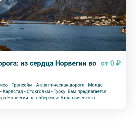
рога: из сердца Норвегии во
от 0 ₽
Умео - Тронхейм - Атлантическая дорога - Молде -
ад - Стокгольм - Турку Вам предлагается
тра Норвегии на побережье Атлантического
ью 8 дней.