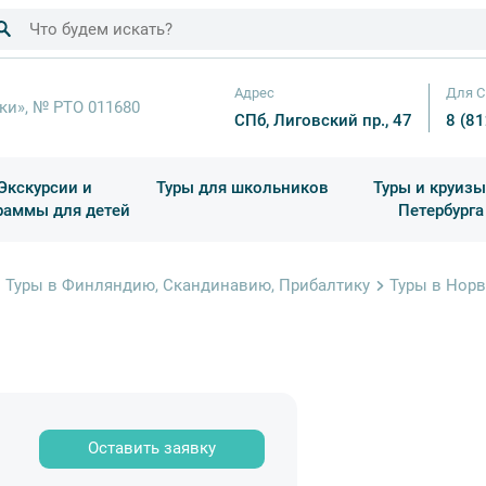
Адрес
Для С
ки», № РТО 011680
СПб, Лиговский пр., 47
8 (8
Экскурсии и
Туры для школьников
Туры и круизы
раммы для детей
Петербурга
ков
раздничные выезды и тематические экскурсии
Квесты/Интерактивы
Для 4 класса (Начальная 
Праздник окон
Туры в Финляндию, Скандинавию, Прибалтику
Туры в Нор
Оставить заявку