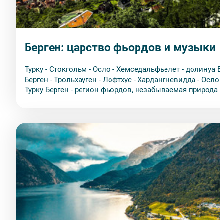
Берген: царство фьордов и музыки
Турку - Стокгольм - Осло - Хемседальфьелет - долинуа 
Берген - Трольхауген - Лофтхус - Хардангневидда - Осло
Турку Берген - регион фьордов, незабываемая природа
знаменитого норвежского композитора Э. Грига, «боле
великому искусству». Вы побываете в местах, связан
услышите его произведения и увидите захватывающие