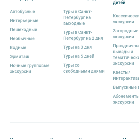
детей
Автобусные
Туры в Санкт-
Классическ
Петербург на
Интерьерные
экскурсии
выходные
Пешеходные
Загородные
Туры в Санкт-
экскурсии
Петербург на 2 дня
Необычные
Праздничн
Туры на 3 дня
Водные
выезды и
Туры на 5 дней
Эрмитаж
тематическ
экскурсии
Туры со
Ночные групповые
свободными днями
экскурсии
Квесты/
Интерактив
Выпускные 
Абонементы
экскурсии