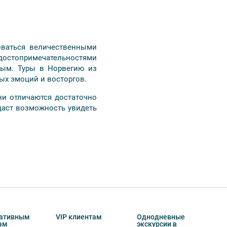
оваться величественными
достопримечательностями
ным. Туры в Норвегию из
ых эмоций и восторгов.
ни отличаются достаточно
даст возможность увидеть
ативным
VIP клиентам
Однодневные
ам
экскурсии в