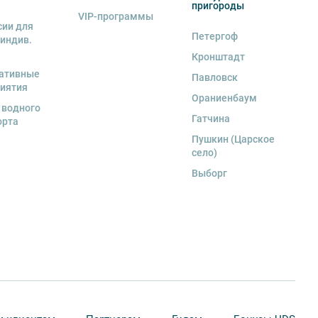
пригороды
VIP-программы
сии для
Петергоф
 индив.
Кронштадт
ативные
Павловск
иятия
Ораниенбаум
 водного
Гатчина
орта
Пушкин (Царское
село)
Выборг