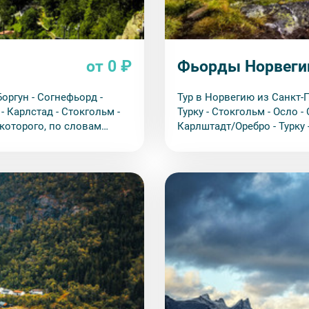
от 0 ₽
Фьорды Норвегии
Боргун - Согнефьорд -
Тур в Норвегию из Санкт-П
 - Карлстад - Стокгольм -
Турку - Стокгольм - Осло -
 которого, по словам
Карлштадт/Оребро - Турку 
е всего родственна
переездов!
ных с жизнью композитора,
 дух норвежские пейзажи.