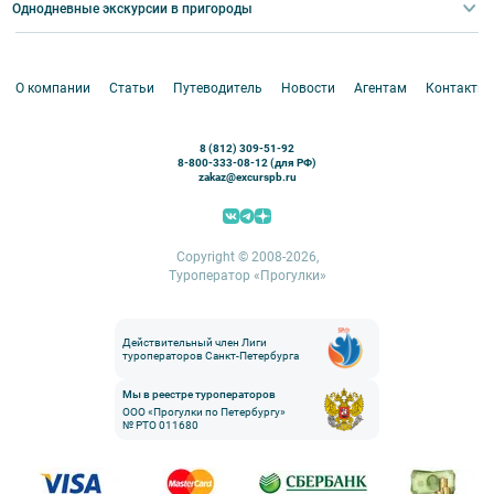
Корпоративные мероприятия
Однодневные экскурсии в пригороды
Круизы
VIP-программы
Аренда водного транспорта
Белоруссия
Петергоф
О компании
Статьи
Путеводитель
Новости
Агентам
Контакты
Кронштадт
Павловск
8 (812) 309-51-92
Ораниенбаум
8-800-333-08-12 (для РФ)
zakaz@excurspb.ru
Гатчина
Пушкин (Царское село)
Выборг
Copyright © 2008-2026,
Туроператор «Прогулки»
Действительный член Лиги
туроператоров Санкт-Петербурга
Мы в реестре туроператоров
ООО «Прогулки по Петербургу»
№ РТО 011680