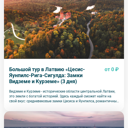
Большой тур в Латвию «Цесис-
от 0 ₽
Яунпилс-Рига-Сигулда: Замки
Видземе и Курземе» (3 дня)
Видземе и Курземе - исторические области центральной Латвии,
это земли с богатой историей. Здесь каждый сможет найти на
свой вкус: средневековые замки Цесиса и Яунпилса, романтичные
руины, вкусную местную кухню. Нельзя не оставить время и на
неспешную прогулку по старой Риге, которую мы во время нашего
тура постараемся открыть для Вас с новой стороны.