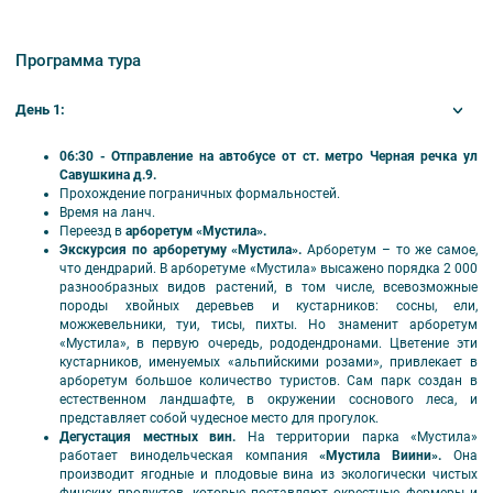
Указанное в расписании время – приблизительное (кроме времени
посадки), связано с текущей ситуацией на трассах и режимом работы
Программа тура
таможенного поста.
Для участия в туре необходимо наличие Шенгенской визы.
День 1:
Вы можете оформить страховой полис в нашей компании!
Оформление страхового полиса:
06:30 - Отправление на автобусе от ст. метро Черная речка ул
30 дней – 790 руб.
Савушкина д.9.
60 дней – 1190 руб
Прохождение пограничных формальностей.
Время на ланч.
Переезд в
арборетум «Мустила».
Экскурсия по арборетуму «Мустила».
Арборетум – то же самое,
что дендрарий. В арборетуме «Мустила» высажено порядка 2 000
разнообразных видов растений, в том числе, всевозможные
породы хвойных деревьев и кустарников: сосны, ели,
можжевельники, туи, тисы, пихты. Но знаменит арборетум
«Мустила», в первую очередь, рододендронами. Цветение эти
кустарников, именуемых «альпийскими розами», привлекает в
арборетум большое количество туристов. Сам парк создан в
естественном ландшафте, в окружении соснового леса, и
представляет собой чудесное место для прогулок.
Дегустация местных вин.
На территории парка «Мустила»
работает винодельческая компания
«Мустила Виини».
Она
производит ягодные и плодовые вина из экологически чистых
финских продуктов, которые поставляют окрестные фермеры и