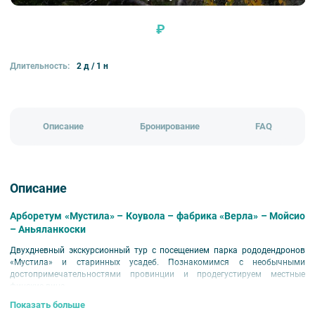
₽
Длительность:
2 д / 1 н
Описание
Бронирование
FAQ
Описание
Арборетум «Мустила» – Коувола – фабрика «Верла» – Мойсио
– Аньяланкоски
Двухдневный экскурсионный тур с посещением парка рододендронов
«Мустила» и старинных усадеб. Познакомимся с необычными
достопримечательностями провинции и продегустируем местные
финские вина.
Показать больше
Продолжительность тура: 2 дня/1 ночь.