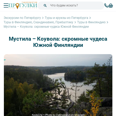
Экскурсии по Петербургу
Туры и круизы из Петербурга
Туры в Финляндию, Скандинавию, Прибалтику
Туры в Финляндию
Мустила – Коувола: скромные чудеса Южной Финляндии
Мустила – Коувола: скромные чудеса
Южной Финляндии
Коувола — Photo by Datingscout on Unsplash