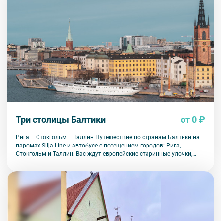
Три столицы Балтики
от 0 ₽
Рига – Стокгольм – Таллин Путешествие по странам Балтики на
паромах Silja Line и автобусе с посещением городов: Рига,
Стокгольм и Таллин. Вас ждут европейские старинные улочки,
свежий балтийский ветер и разнообразные развлечения на
пароме.