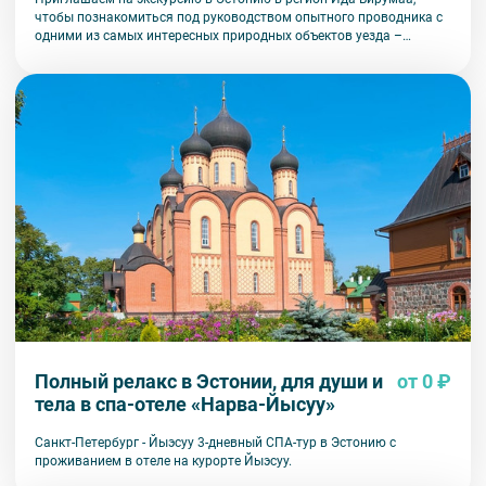
чтобы познакомиться под руководством опытного проводника с
одними из самых интересных природных объектов уезда –
водопадами, а также исследовать небольшой участок
Североэстонского глинта в поисках окаменелостей.
Полный релакс в Эстонии, для души и
от 0 ₽
тела в спа-отеле «Нарва-Йысуу»
Санкт-Петербург - Йыэcуу 3-дневный СПА-тур в Эстонию с
проживанием в отеле на курорте Йыэcуу.