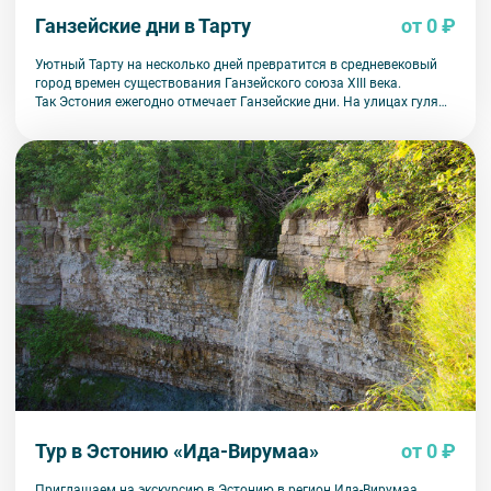
Ганзейские дни в Тарту
от 0 ₽
Уютный Тарту на несколько дней превратится в средневековый
город времен существования Ганзейского союза XIII века.
Так Эстония ежегодно отмечает Ганзейские дни. На улицах гуляют
люди в старинных нарядах, ярмарки пестрят местными товарами
и сувенирами. Слышны звуки средневековой музыки, и прямо
на ваших глазах разыгрываются театральные этюды.
Тур в Эстонию «Ида-Вирумаа»
от 0 ₽
Приглашаем на экскурсию в Эстонию в регион Ида-Вирумаа,