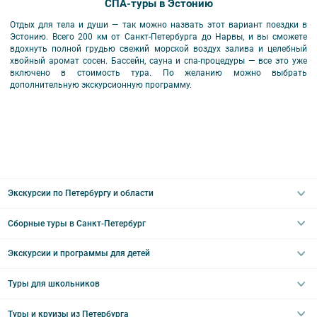
СПА-туры в Эстонию
Отдых для тела и души — так можно назвать этот вариант поездки в
Эстонию. Всего 200 км от Санкт-Петербурга до Нарвы, и вы сможете
вдохнуть полной грудью свежий морской воздух залива и целебный
хвойный аромат сосен. Бассейн, сауна и спа-процедуры — все это уже
включено в стоимость тура. По желанию можно выбрать
дополнительную экскурсионную программу.
Экскурсии по Петербургу и области
Сборные туры в Санкт-Петербург
Автобусные
Интерьерные
Экскурсии и программы для детей
Туры в Санкт-Петербург на выходные
Пешеходные
Туры в Санкт-Петербург на 2 дня
Туры для школьников
Необычные
Классические экскурсии
Туры на 3 дня
Водные
Загородные экскурсии
Туры и круизы из Петербурга