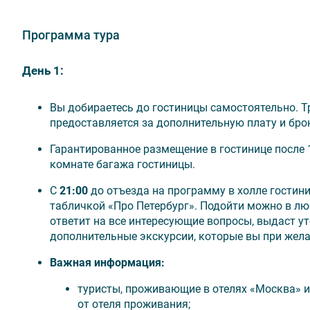
Октябрьская 4*;
2 завтрака;
Программа тура
Экскурсионное обслуживание;
Входные билеты в музеи;
День 1:
Автобус по программе (отъезд от гостиницы).
Вы добираетесь до гостиницы самостоятельно. Т
предоставляется за дополнительную плату и брон
🗺️ Программа тура
Гарантированное размещение в гостинице после 1
комнате багажа гостиницы.
Ночная экскурсия по Санкт-Петербургу на разво
Петергоф (Большой дворец, фонтаны Нижнего па
С
21:00
до отъезда на программу в холле гостин
Возвращение из Петергофа на метеоре;
табличкой «Про Петербург». Подойти можно в лю
Музей Фаберже;
ответит на все интересующие вопросы, выдаст 
Эрмитаж.
дополнительные экскурсии, которые вы при жела
Важная информация:
туристы, проживающие в отелях «Москва» и
💰 Дополнительно оплачивается
от отеля проживания;