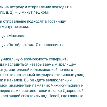
а/проводы на вокзале/аэропорту;
ce» на встречу и отправление подходят в
о, д. 2) — 5 минут пешком;
 и отправление подходят в гостиницу
15 минут пешком.
ицы «Москва».
ицы «Октябрьская». Отправление на
 уникальную возможность совершить
охода насладиться незабываемым зрелищем
тябрьская» отправляются на экскурсии от
есь удивительной иллюминацией ночного
еняет таинственный полумрак старинных улиц,
 Residence», на встречу и отправление на
к и каналов. Вы увидите великолепный
ександра Невского, д. 2) — 5 минут
амок, знаменитый памятник Чижику-Пыжику и
 перед вами раскинет свои крылья Дворцовый
а встречу и отправление на экскурсии
 настоящий спектакль над Невой, где главные
р., д. 10) — 10:15 минут пешком.