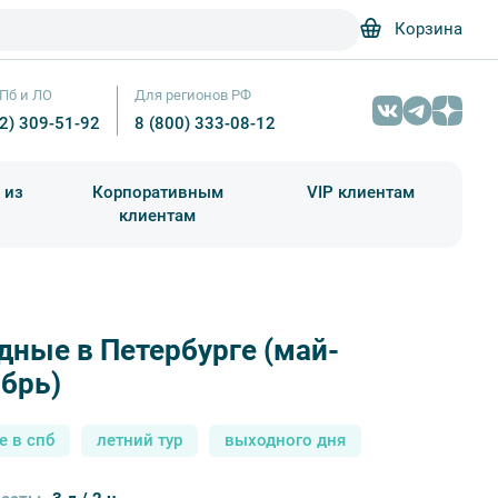
Корзина
Пб и ЛО
Для регионов РФ
12) 309-51-92
8 (800) 333-08-12
 из
Корпоративным
VIP клиентам
клиентам
школа)
чания учебного года
Абонементы на экскурсии
ные в Петербурге (май-
Выходные в Петербурге (июнь-август) – фото №3 E. O. / Фото
брь)
е в спб
летний тур
выходного дня