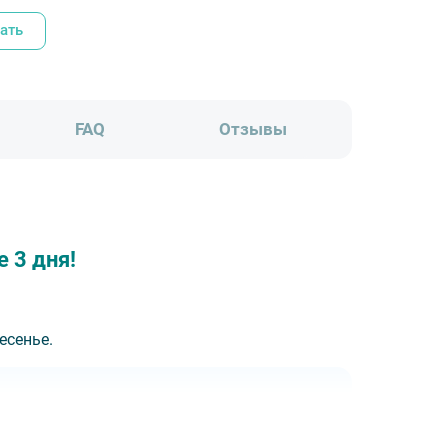
ать
FAQ
Отзывы
 3 дня!
есенье.
парт-отель Yard Residence 4*, Москва 4*,