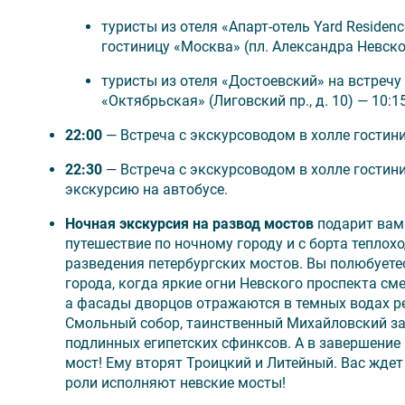
Проезд до Санкт-Петербурга и обратно и встреч
туристы из отеля «Апарт-отель Yard Residen
Дополнительные ночи в отеле;
гостиницу «Москва» (пл. Александра Невског
Камера хранения на вокзале;
туристы из отеля «Достоевский» на встречу
Дополнительные экскурсии вне программы;
«Октябрьская» (Лиговский пр., д. 10) — 10:
Обеды и ужины (самостоятельно).
Доплата за иностранного туриста — 3000 руб.
22:00
— Встреча с экскурсоводом в холле гостин
22:30
— Встреча с экскурсоводом в холле гостин
экскурсию на автобусе.
🚌 Отправление на экскурсии
Ночная экскурсия на развод мостов
подарит вам
путешествие по ночному городу и с борта тепл
Туристы, проживающие в отелях «Москва» и «Ок
разведения петербургских мостов. Вы полюбует
отеля проживания;
города, когда яркие огни Невского проспекта см
Туристы, проживающие в отеле «Апарт-отель Yard
а фасады дворцов отражаются в темных водах ре
экскурсии подходят в гостиницу «Москва» (пл. Ал
Смольный собор, таинственный Михайловский з
пешком;
подлинных египетских сфинксов. А в завершение
Туристы, проживающие в отеле «Достоевский», н
мост! Ему вторят Троицкий и Литейный. Вас ждет
подходят в гостиницу «Октябрьская» (Лиговский п
роли исполняют невские мосты!