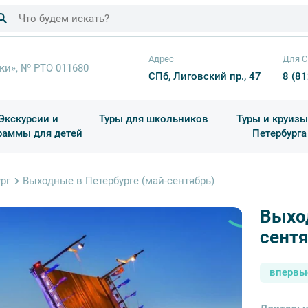
Адрес
Для С
ки», № РТО 011680
СПб, Лиговский пр., 47
8 (8
Экскурсии и
Туры для школьников
Туры и круизы
раммы для детей
Петербурга
ков
раздничные выезды и тематические экскурсии
Квесты/Интерактивы
Для 4 класса (Начальная 
Праздник окон
рг
Выходные в Петербурге (май-сентябрь)
Выход
сентя
впервы