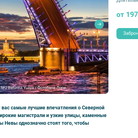
Длительн
от 19
Забро
№2 Baturina Yuliya / Фотобанк Лори
у вас самые лучшие впечатления о Северной
широкие магистрали и узкие улицы, каменные
 Невы однозначно стоят того, чтобы