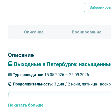
Заброниров
Описание
Бронирование
Описание
🚍 Выходные в Петербурге: насыщенные
📅
Тур проводится:
15.05.2026 — 25.09.2026.
⏰
Продолжительность:
3 дня / 2 ночи, пятница–воскр
🎟️ В стоимость включено
Показать больше
Проживание в одном из отелей: Достоевский 4*, А