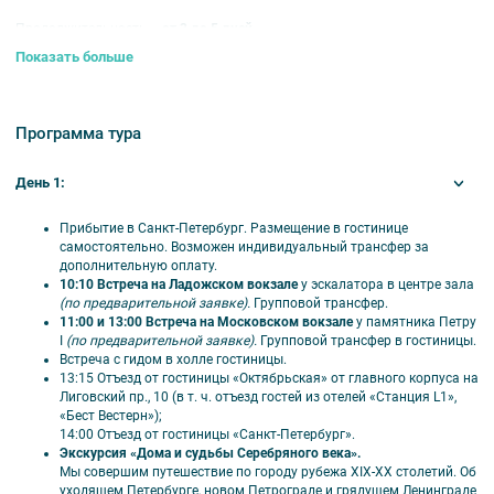
Продолжительность –
от 3 до 5 дней.
Показать больше
Размещение в гостиницах:
Станция L1***, Станция M19***,
Октябрьская****, Санкт-Петербург****, Best Western Plus Centre Hotel****.
Расчётный час в гостиницах: заезд с 15.00, выезд до 12:00.
Программа тура
Питание:
завтраки со второго дня тура.
Бонус.
Выдаем радиооборудование на всех экскурсиях.
День 1:
Прибытие в Санкт-Петербург. Размещение в гостинице
самостоятельно. Возможен индивидуальный трансфер за
дополнительную оплату.
10:10 Встреча на Ладожском вокзале
у эскалатора в центре зала
(по предварительной заявке).
Групповой трансфер.
11:00 и 13:00 Встреча на Московском вокзале
у памятника Петру
I
(по предварительной заявке).
Групповой трансфер в гостиницы.
Встреча с гидом в холле гостиницы.
13:15 Отъезд от гостиницы «Октябрьская» от главного корпуса на
Лиговский пр., 10 (в т. ч. отъезд гостей из отелей «Станция L1»,
«Бест Вестерн»);
14:00 Отъезд от гостиницы «Санкт-Петербург».
Экскурсия «Дома и судьбы Серебряного века».
Мы совершим путешествие по городу рубежа XIX-XX столетий. Об
уходящем Петербурге, новом Петрограде и грядущем Ленинграде