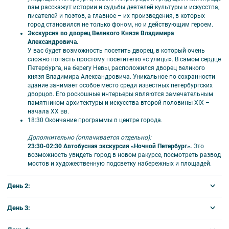
вам расскажут истории и судьбы деятелей культуры и искусства,
писателей и поэтов, а главное – их произведения, в которых
город становился не только фоном, но и действующим героем.
Экскурсия во дворец Великого Князя Владимира
Александровича.
У вас будет возможность посетить дворец, в который очень
сложно попасть простому посетителю «с улицы». В самом сердце
Петербурга, на берегу Невы, расположился дворец великого
князя Владимира Александровича. Уникальное по сохранности
здание занимает особое место среди известных петербургских
дворцов. Его роскошные интерьеры являются замечательным
памятником архитектуры и искусства второй половины XIX –
начала XX вв.
18:30 Окончание программы в центре города.
Дополнительно (оплачивается отдельно):
23:30-02:30 Автобусная экскурсия «Ночной Петербург».
Это
возможность увидеть город в новом ракурсе, посмотреть развод
мостов и художественную подсветку набережных и площадей.
День 2:
Завтрак в гостинице. Встреча с гидом в холле гостиницы.
День 3:
09:00 Автобусная экскурсия «Царские храмы Петербурга».
Программа посвящена православным храмам, связанным с
Завтрак в гостинице. Выезд с вещами участников 3-дневного