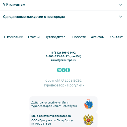
Выпускные вечера
Туры по Северо-Западу
VIP клиентам
Экскурсии для групп и индив. гостей
Абонементы на экскурсии
Туры по России
Корпоративные мероприятия
Однодневные экскурсии в пригороды
Круизы
VIP-программы
Аренда водного транспорта
Белоруссия
Петергоф
О компании
Статьи
Путеводитель
Новости
Агентам
Контакты
Кронштадт
Павловск
8 (812) 309-51-92
Ораниенбаум
8-800-333-08-12 (для РФ)
zakaz@excurspb.ru
Гатчина
Пушкин (Царское село)
Выборг
Copyright © 2008-2026,
Туроператор «Прогулки»
Действительный член Лиги
туроператоров Санкт-Петербурга
Мы в реестре туроператоров
ООО «Прогулки по Петербургу»
№ РТО 011680