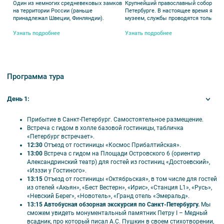
Один из немногих средневековых замков
Крупнейший православный собор в Са
Космос Прибалтийская 4* ,Гостиница izzzi 3* у
на территории России (раньше
Петербурге. В настоящее время явля
принадлежал Швеции, Финляндии).
музеем, службы проводятся только п
Гостиного двора 3*, Октябрьская 4*.
особым случаям.
Узнать подробнее
Узнать подробнее
Из других отелей гости подходят к месту
отправления экскурсий:
Русь 4*, Достоевский 4*, Акьян 4*, Новотель
Программа тура
4*,Невский берег 93 3*, Невский Берег 122 3*,
Cronwell Inn Стремянная 4*.
День 1:
Прибытие в Санкт-Петербург. Самостоятельное размещение.
Встреча с гидом в холле базовой гостиницы, табличка
«Петербург встречает».
🎟️ Входит в стоимость
12:30
Отъезд от гостиницы «Космос Прибалтийская».
13:00
Встреча с гидом на Площади Островского 6 (ориентир
Проживание;
Александринский театр) для гостей из гостиниц «Достоевский»,
«Изззи у Гостиного».
Завтраки после первого ночлега;
13:15
Отъезд от гостиницы «Октябрьская», в том числе для гостей
Обеды в Выборге по программе на 2 дня;
из отелей «Акьян», «Бест Вестерн», «Ирис», «Станция L1», «Русь»,
Билеты в музеи;
«Невский Берег», «Новотель», «Гранд отель «Эмеральд».
Ежедневное транспортное и экскурсионное
13:15 Автобусная обзорная экскурсия по Санкт-Петербургу.
Мы
сможем увидеть монументальный памятник Петру I – Медный
обслуживание по программе;
всадник, про который писал А.С. Пушкин в своем стихотворении,