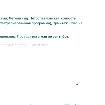
ками, Летний сад, Петропавловская крепость,
театрализованная программа), Эрмитаж, Спас на
недельник. Проводится
с мая по сентябрь.
) с двумя свободными днями.
ург»****, «Москва»****.
).