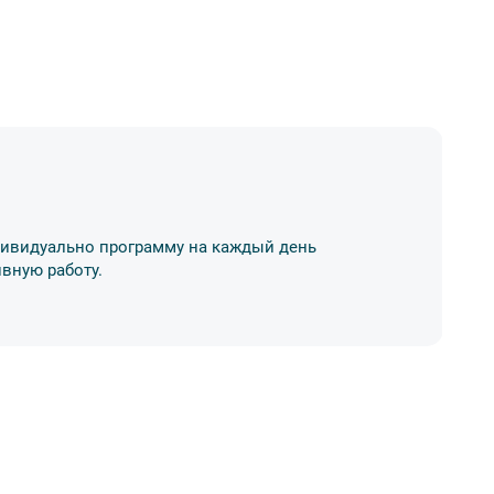
К
дивидуально программу на каждый день
Вы
вную работу.
от
04