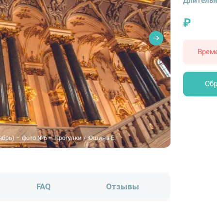
Длительн
₽
Врем
Обр
ябрь) – фото №6 – Прогулки / Юшина Е.
FAQ
Отзывы