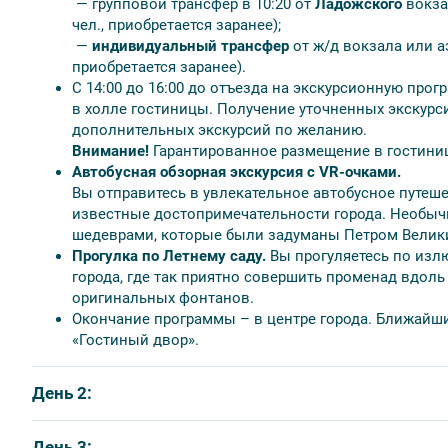
— групповой трансфер в 10:20 от
Ладожского
вокза
8 дней с понедельника, три свободных дня
чел., приобретается заранее);
7 дней, среда-вторник, два свободных дня
—
индивидуальный трансфер
от ж/д вокзала или аэ
5 дней, понедельник-пятница, с одним свободным 
приобретается заранее).
5 дней, среда-воскресенье, с одним свободным дне
С 14:00 до 16:00 до отъезда на экскурсионную про
в холле гостиницы. Получение уточненных экскур
дополнительных экскурсий по желанию.
Внимание!
Гарантированное размещение в гостиниц
Автобусная обзорная экскурсия с VR-очками.
Вы отправитесь в увлекательное автобусное путеше
известные достопримечательности города. Необычн
шедеврами, которые были задуманы Петром Великим
Прогулка по Летнему саду.
Вы прогуляетесь по изл
города, где так приятно совершить променад вдоль
оригинальных фонтанов.
Окончание программы – в центре города. Ближайши
«Гостиный двор».
День 2:
Завтрак в гостинице.
День 3: