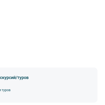
скурсий/туров
и туров