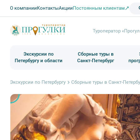
О компании
Контакты
Акции
Постоянным клиентам
Туроператор «Прогул
Экскурсии по
Сборные туры в
Петербургу и области
Санкт-Петербург
прог
Туры в Санкт-Петербург на выходные
Классические экскурсии
Школьные туры по России из Петербурга
Экскурсии для групп и индив. гостей
Загородные экскурсии
Музеи и общественные учреждения
Туры в Санкт-Петербург на 2 дня
Туры в Санкт-Петербург для школьни
П
Экскурсии по Петербургу
Сборные туры в Санкт-Петербу