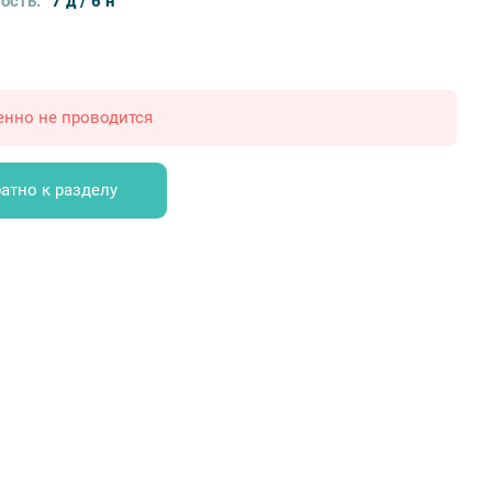
ость:
7 д / 6 н
енно не проводится
атно к разделу