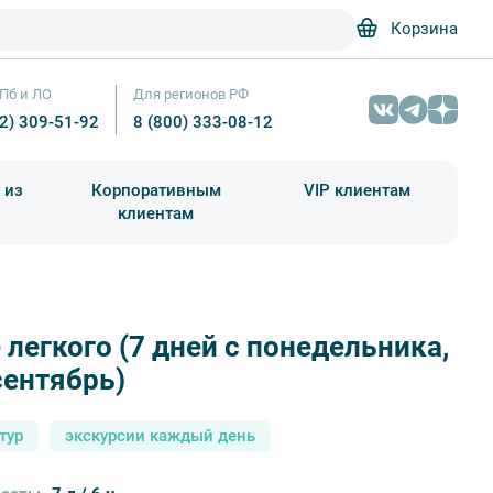
Корзина
Пб и ЛО
Для регионов РФ
12) 309-51-92
8 (800) 333-08-12
 из
Корпоративным
VIP клиентам
клиентам
школа)
чания учебного года
Абонементы на экскурсии
 легкого (7 дней с понедельника,
гче легкого (7 дней с понедельника, май-сентябрь) – фото №5 – Виктор 
сентябрь)
тур
экскурсии каждый день