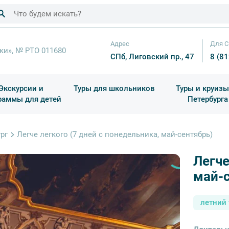
Адрес
Для С
ки», № РТО 011680
СПб, Лиговский пр., 47
8 (8
Экскурсии и
Туры для школьников
Туры и круизы
раммы для детей
Петербурга
ков
раздничные выезды и тематические экскурсии
Квесты/Интерактивы
Для 4 класса (Начальная 
Праздник окон
рг
Легче легкого (7 дней с понедельника, май-сентябрь)
Легче
Ле
май-
летний 