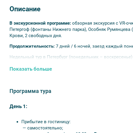
Описание
В экскурсионной программе:
обзорная экскурсия с VR-оч
Петергоф (фонтаны Нижнего парка), Особняк Румянцева (
Крови, 2 свободных дня.
Продолжительность:
7 дней / 6 ночей, заезд каждый по
Недельный тур в Петербург (понедельник – воскресенье
Гостиницы
: «Вертикаль WE&I»***, «Русь»****, «Санкт-Петерб
Показать больше
Питание:
завтраки (если не выбран тариф «без завтрака»
Оплачивается дополнительно:
Программа тура
встреча (или проводы) на вокзале или в аэропорту;
доплата для иностранных туристов – 750 руб.;
День 1:
услуги камеры хранения на вокзале;
дополнительные экскурсии.
Прибытие в гостиницу:
— самостоятельно;
Посм
отреть другие туры из серии «Легче легкого»: