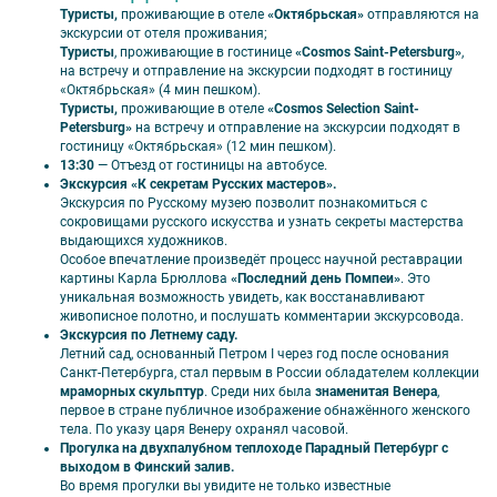
Туристы,
проживающие в отеле
«Октябрьская»
отправляются на
2 завтрака в гостинице 1 обед (если не выбран тариф «без
экскурсии от отеля проживания;
завтрака»);
Туристы
, проживающие в гостинице
«Cosmos Saint-Petersburg»
,
Экскурсионное обслуживание;
на встречу и отправление на экскурсии подходят в гостиницу
Входные билеты в музеи;
«Октябрьская» (4 мин пешком).
Микроавтобус по программе.
Туристы,
проживающие в отеле
«Cosmos Selection Saint-
Дополнительно оплачивается:
Petersburg»
на встречу и отправление на экскурсии подходят в
гостиницу «Октябрьская» (12 мин пешком).
Проезд до Санкт-Петербурга и обратно;
13:30
— Отъезд от гостиницы на автобусе.
Встреча/проводы на вокзале/аэропорту;
Экскурсия «К секретам Русских мастеров».
Дополнительные ночи; Камера хранения на вокзале;
Экскурсия по Русскому музею позволит познакомиться с
Дополнительные экскурсии (по желанию);
сокровищами русского искусства и узнать секреты мастерства
Обеды и ужины (самостоятельно).
выдающихся художников.
Особое впечатление произведёт процесс научной реставрации
ВНИМАНИЕ!
Стоимость тура указана в рублях на 1 человека.
Если
картины Карла Брюллова
«Последний день Помпеи»
. Это
вы заказываете тур в Санкт-Петербург
для 1 человека
, размещение
уникальная возможность увидеть, как восстанавливают
возможно
только в 1-местных номерах
.
живописное полотно, и послушать комментарии экскурсовода.
Экскурсия по Летнему саду.
Летний сад, основанный Петром I через год после основания
Санкт-Петербурга, стал первым в России обладателем коллекции
мраморных скульптур
. Среди них была
знаменитая Венера
,
первое в стране публичное изображение обнажённого женского
тела. По указу царя Венеру охранял часовой.
Прогулка на двухпалубном теплоходе Парадный Петербург с
выходом в Финский залив.
Во время прогулки вы увидите не только известные