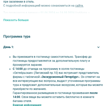
при заселении в отель.
С подробной информацией можно ознакомиться на
сайте.
Тур проводится в период
с 01.06.2024 по 24.08.2024
(суббота
—
понедельник).
Показать больше
Продолжительность
3 дней / 2 ночи.
Размещение в гостиницах:
Cosmos Saint-Petersburg****, Cosmos Selection
Saint-Petersburg*****, Октярбьская****.
Программа тура
Питание:
завтраки со второго дня тура.
День 1:
В программе тура:
Мини-группа до 16 чел;
Вы приезжаете в гостиницу самостоятельно. Трансфер до
Экскурсия по Русскому музею с демонстрацией реставрации
гостиницы предоставляется за дополнительную плату и
картины Карла Брюллова «Последний день Помпеи»;
бронируется заранее.
Экскурсия по Летнему саду;
С 14:00
до отъезда на программу в холле гостиницы
Прогулка на двухпалубном теплоходе «Парадный Петербург с
«Октябрьская» (Лиговский пр.10) вас встречает представитель
выходом в Финский залив»;
фирмы с табличкой
«Экскурсионный Петербург»
. Он ответит на
Автобусная экскурсия «Неизведанный Петергоф»:
все интересующие вас вопросы, выдаст уточненные программы
Фермерский дворец, Царицын павильон, Ольгин павильон;
тура и предложит дополнительные экскурсии, которые вы можете
Автобусная экскурсия «Театральный Петербург»:
приобрести по желанию.
Эксклюзивная экскурсия по Михайловскому театру.
Гарантированное размещение в гостинице проживания
после
14:00
. Свои вещи вы можете оставить бесплатно в комнате
В стоимость включено:
багажа отеля.
Важная информация:
Проживание в выбранном отеле;