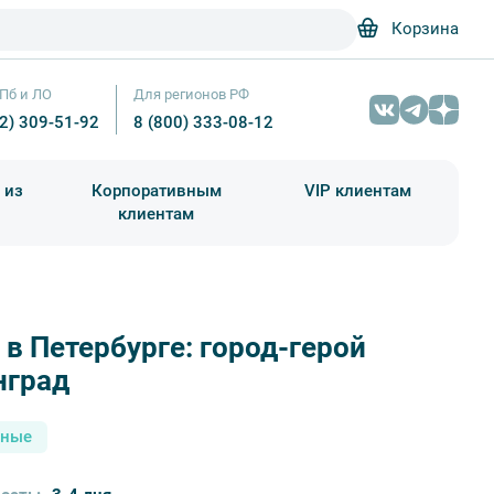
Корзина
Пб и ЛО
Для регионов РФ
12) 309-51-92
8 (800) 333-08-12
 из
Корпоративным
VIP клиентам
клиентам
школа)
чания учебного года
Абонементы на экскурсии
 в Петербурге: город-герой
. Парк и фасад Екатерининского дворца – Фотобанк Лори / Алекс
нград
сные