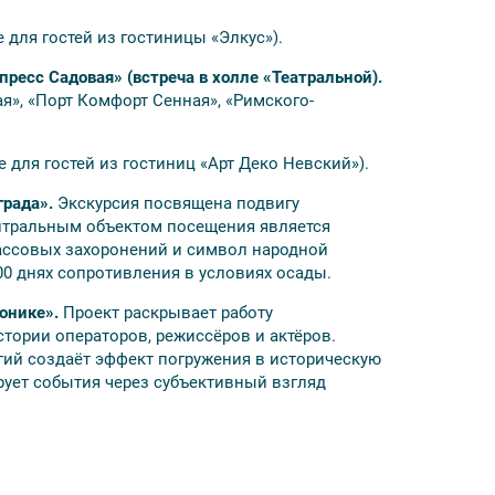
 для гостей из гостиницы «Элкус»).
пресс Садовая» (встреча в холле «Театральной).
ая», «Порт Комфорт Сенная», «Римского-
е для гостей из гостиниц «Арт Деко Невский»).
града».
Экскурсия посвящена подвигу
нтральным объектом посещения является
ссовых захоронений и символ народной
0 днях сопротивления в условиях осады.
онике».
Проект раскрывает работу
тории операторов, режиссёров и актёров.
гий создаёт эффект погружения в историческую
ует события через субъективный взгляд
2000 руб.; студенты — 2400 руб.; пенсионеры —