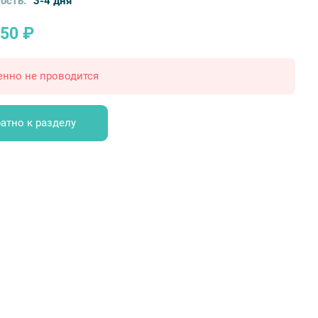
ость:
3-4 дня
050 ₽
енно не проводится
атно к разделу