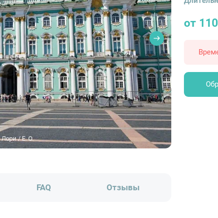
Длительн
от 11
Врем
Обр
ори / E. O.
FAQ
Отзывы