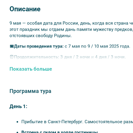
Описание
9 мая — особая дата для России, день, когда вся страна
этот праздник мы отдаем дань памяти мужеству предков
отстоявших свободу Родины.
📅
Даты проведения тура:
с 7 мая по 9 / 10 мая 2025 года.
⏰Продолжительность: 3 дня / 2 ночи
и
4 дня / 3 ночи.
Показать больше
Отели тура
«Россия» 3*, «Москва» 4*, «Театральная площадь» 4*, «Экс
«Элкус» 3*, «Адмиралтейская» 3*, «Отель на Римского-Кор
Программа тура
Питание:
завтраки в гостинице со второго дня тура.
День 1:
В программе тура
Прибытие в Санкт-Петербург. Самостоятельное раз
Трехмерная панорама «Пропавшие в кинохронике»;
Царское Село: Екатерининский дворец с Янтарной к
Встреча с гидом в холле гостиницы.