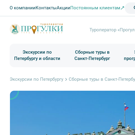
О компании
Контакты
Акции
Постоянным клиентам
Туроператор «Прогул
Экскурсии по
Сборные туры в
Петербургу и области
Санкт-Петербург
прог
Туры в Санкт-Петербург на выходные
Классические экскурсии
Школьные туры по России из Петербурга
Экскурсии для групп и индив. гостей
Загородные экскурсии
Музеи и общественные учреждения
Туры в Санкт-Петербург на 2 дня
Туры в Санкт-Петербург для школьни
П
Экскурсии по Петербургу
Сборные туры в Санкт-Петербу