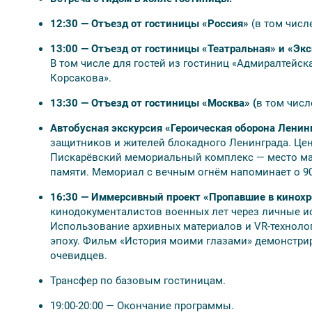
Летний сад;
Эрмитаж.
12:30 — Отъезд от гостиницы «Россия»
(в том числе
13:00 — Отъезд от гостиницы «Театральная» и «Экс
В стоимость тура входят
В том числе для гостей из гостиниц «Адмиралтейск
Корсакова».
Проживание в выбранном отеле;
Завтраки со второго дня тура;
13:30 — Отъезд от гостиницы «Москва» (
в том числ
Экскурсионное обслуживание;
Входные билеты в музеи;
Автобусная экскурсия «Героическая оборона Ленин
Автобус по программе.
защитников и жителей блокадного Ленинграда. Це
Пискарёвский мемориальный комплекс — место ма
Оплачивается дополнительно
памяти. Мемориал с вечным огнём напоминает о 90
16:30 — Иммерсивный проект «Пропавшие в кинохр
Проезд до Санкт-Петербурга и обратно;
кинодокументалистов военных лет через личные ис
Встреча/проводы на вокзале/аэропорту;
Использование архивных материалов и VR-техноло
Дополнительные ночи;
эпоху. Фильм «История моими глазами» демонстрир
Камера хранения на вокзале;
очевидцев.
Дополнительные экскурсии по желанию;
Самостоятельные обеды и ужины.
Трансфер по базовым гостиницам.
Экскурсия в Павловск:
2400 руб./чел.; школьники — 
2400 руб.
19:00-20:00 — Окончание программы.