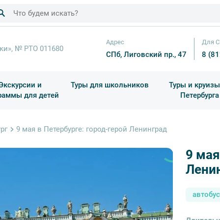
Адрес
Для С
ки», № РТО 011680
СПб, Лиговский пр., 47
8 (8
Экскурсии и
Туры для школьников
Туры и круизы
раммы для детей
Петербурга
ков
раздничные выезды и тематические экскурсии
Квесты/Интерактивы
Для 4 класса (Начальная 
Праздник окон
рг
9 мая в Петербурге: город-герой Ленинград
9 мая
Лени
автобу