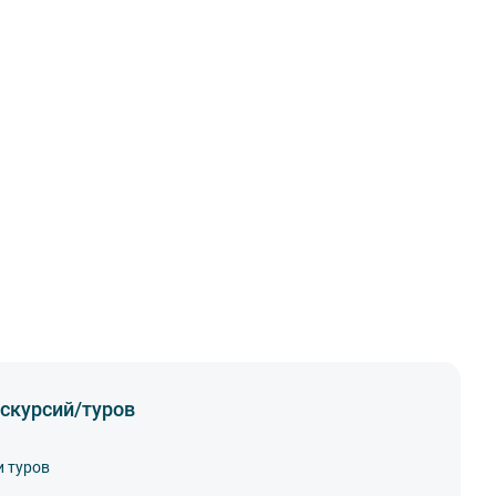
скурсий/туров
и туров