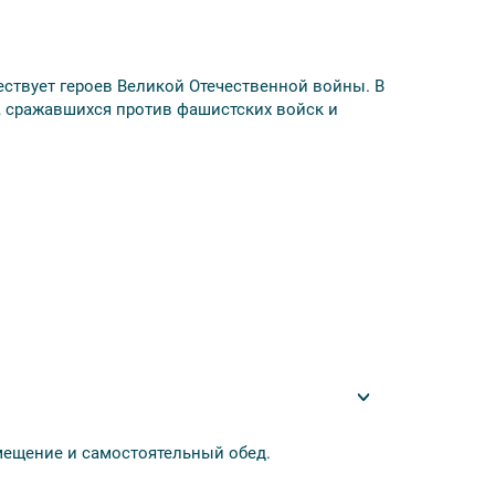
 чествует героев Великой Отечественной войны. В
, сражавшихся против фашистских войск и
пресс Садовая» 4*, «Арт Деко Невский» 4*,
сакова» 3*, «Порт Комфорт Сенная» 4*.
мещение и самостоятельный обед.
омнатой, парк;