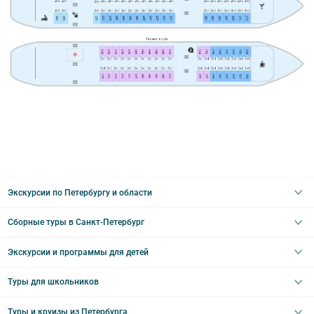
Экскурсии по Петербургу и области
Сборные туры в Санкт-Петербург
Автобусные
Интерьерные
Экскурсии и программы для детей
Туры в Санкт-Петербург на выходные
Пешеходные
Туры в Санкт-Петербург на 2 дня
Туры для школьников
Необычные
Классические экскурсии
Туры на 3 дня
Водные
Загородные экскурсии
Туры и круизы из Петербурга