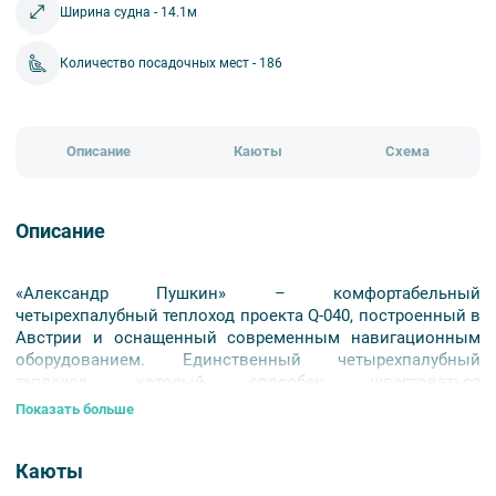
Ширина судна - 14.1м
Количество посадочных мест - 186
Описание
Каюты
Схема
Описание
«Александр Пушкин» – комфортабельный
четырехпалубный теплоход проекта Q-040, построенный в
Австрии и оснащенный современным навигационным
оборудованием. Единственный четырехпалубный
теплоход, который способен швартоваться
непосредственно у причала Соловецких островов. Во
Показать больше
время экскурсий гостям предлагаются аудиогиды, чтобы
вы могли узнавать новое в удобном для вас ритме.
Каюты
Современные просторные каюты, насыщенные