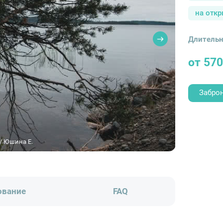
на отк
Длительн
от 570
Забро
/ Юшина Е.
ование
FAQ