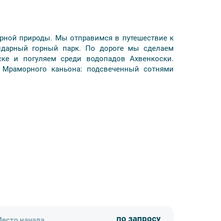
ерной природы. Мы отправимся в путешествие к
ндарный горный парк. По дороге мы сделаем
ске и погуляем среди водопадов Ахвенкоски.
 Мраморного каньона: подсвеченный сотнями
 Гид проведет вводную обзорную экскурсию по
тории этого места.
е каскад из нескольких водопадов с уступами,
ии заснеженного хвойного леса. Эти места до
х фильмов и сериалов.
емя.
жная подсветка Мраморного Каньона. Центром
по запросу
есто начала