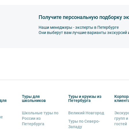
спорте запрещается:
ированной воды,
Получите персональную подборку эк
а,
Наши менеджеры - эксперты в Петербурге
Они выберут вам лучшие варианты экскурсий 
другу: не разговаривайте громко, не мешайте
ь от использования мобильных устройств
пристегнуть ремни безопасности и
тветственность за несоблюдение правил и
Туры для
Туры и круизы из
Корпор
втобуса. В случае порчи автобусного
для
школьников
Петербурга
клиент
несёт экскурсант.
Школьные туры по
Великий Новгород
Экскур
ов экскурсии несёт взрослый
ие
России из
групп и
Туры по Северо-
бенку правила поведения на экскурсии.
Петербурга
гостей
Западу