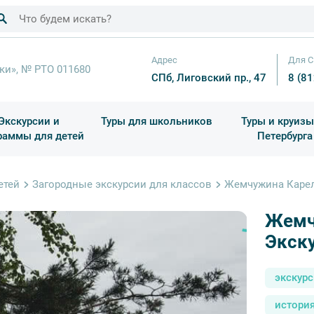
Адрес
Для С
ки», № РТО 011680
СПб, Лиговский пр., 47
8 (8
Экскурсии и
Туры для школьников
Туры и круизы
раммы для детей
Петербурга
ков
раздничные выезды и тематические экскурсии
Квесты/Интерактивы
Для 4 класса (Начальная 
Праздник окон
етей
Загородные экскурсии для классов
Жемчужина Карели
Жемч
Экску
экскур
истори