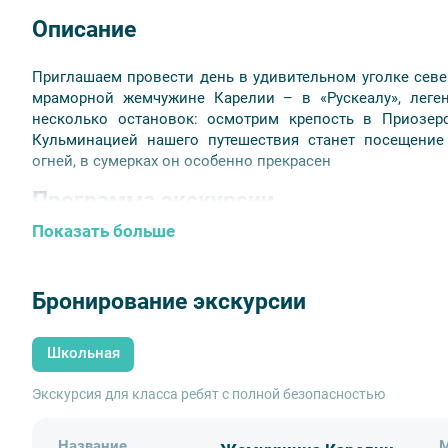
Описание
Приглашаем провести день в удивительном уголке сев
мраморной жемчужине Карелии – в «Рускеалу», леге
несколько остановок: осмотрим крепость в Приозер
Кульминацией нашего путешествия станет посещение
огней, в сумерках он особенно прекрасен
Программа экскурсии
Показать больше
06:30 – Подача автобуса.
10:00 –
Крепость Корела в Приозерске.
Внешний осмотр.
11:00 – Трассовая экскурсия о Карелии.
Бронирование экскурсии
13:00 – Посещение
г. Сортавала
и остановка на
обед
.
Сортавале, во время которой вы узнаете о необычной ис
14:00 –
Остановка у водопадов Ахвенкоски
. Вы увидит
Школьная
образующими красивый ландшафт с заводью в окружен
сих пор служат природными декорациями художественны
Экскурсия для класса ребят с полной безопасностью
15:00 –
Горный парк Рускеала.
Экскурсия и свободное вр
В холодное время года в Рускеале включается раду
Название
М