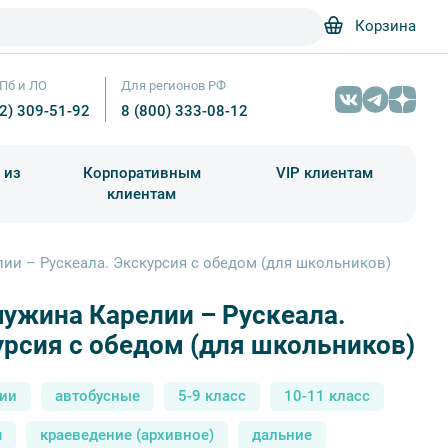
Корзина
Пб и ЛО
Для регионов РФ
12) 309-51-92
8 (800) 333-08-12
 из
Корпоративным
VIP клиентам
клиентам
школа)
чания учебного года
Абонементы на экскурсии
и – Рускеала. Экскурсия с обедом (для школьников)
ужина Карелии – Рускеала.
Карелия – Прогулки / Юшина Е.
рсия с обедом (для школьников)
сии
автобусные
5-9 класс
10-11 класс
я
краеведение (архивное)
дальние