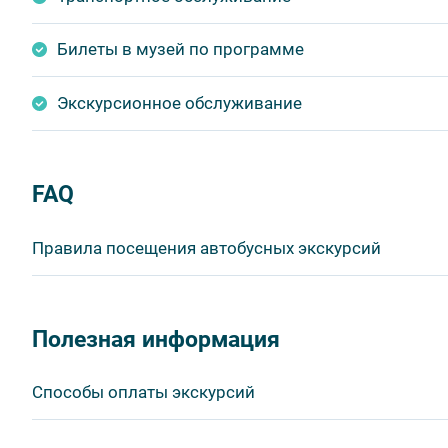
Билеты в музей по программе
Экскурсионное обслуживание
FAQ
Правила посещения автобусных экскурсий
ВНИМАНИЕ! Туроператор оставляет за собой право в
продукта без уменьшения общего объема и качества у
Полезная информация
быть изменено на более раннее или более позднее.
Важнейшим приоритетом в нашей работе является об
Способы оплаты экскурсий
в ходе проведения экскурсий и туров. Поэтому, пожа
соблюдение которых сделает ваш отдых приятным, 
Visa