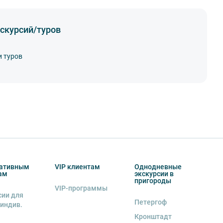
скурсий/туров
и туров
ативным
VIP клиентам
Однодневные
ам
экскурсии в
пригороды
VIP-программы
сии для
Петергоф
 индив.
Кронштадт