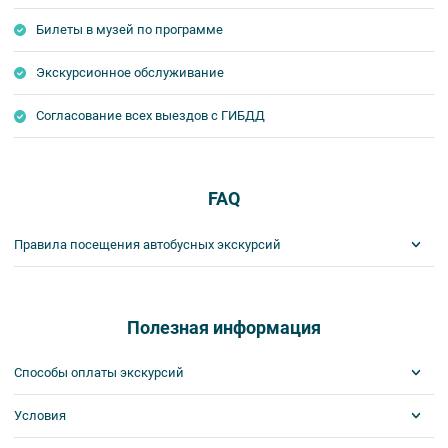
Билеты в музей по программе
Экскурсионное обслуживание
Согласование всех выездов с ГИБДД
FAQ
Правила посещения автобусных экскурсий
ВНИМАНИЕ! Туроператор оставляет за собой право вносить
изменения в программу туристского продукта без уменьшения
общего объема и качества услуг. Время отъезда на экскурсии
Полезная информация
может быть изменено на более раннее или более позднее.
Важнейшим приоритетом в нашей работе является обеспечение
Способы оплаты экскурсий
вашей безопасности и комфорта в ходе проведения экскурсий и
туров. Поэтому, пожалуйста, ознакомьтесь с правилами,
Условия
Visa
соблюдение которых сделает ваш отдых приятным, комфортным
MasterCard
и безопасным.