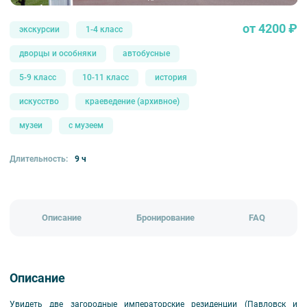
от 4200 ₽
экскурсии
1-4 класс
дворцы и особняки
автобусные
5-9 класс
10-11 класс
история
искусство
краеведение (архивное)
музеи
с музеем
Длительность:
9 ч
Описание
Бронирование
FAQ
Описание
Увидеть две загородные императорские резиденции (Павловск и