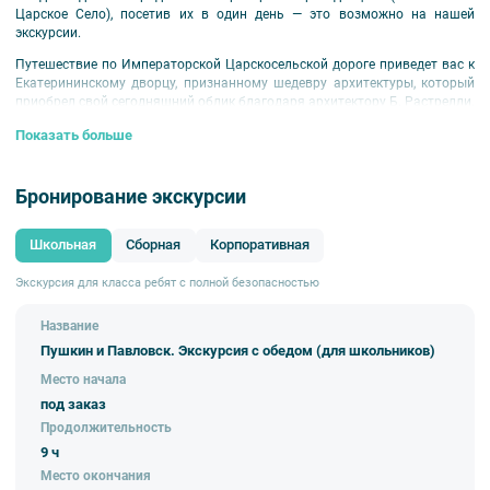
Царское Село), посетив их в один день — это возможно на нашей
экскурсии.
Путешествие по Императорской Царскосельской дороге приведет вас к
Екатерининскому дворцу, признанному шедевру архитектуры, который
приобрел свой сегодняшний облик благодаря архитектору Б. Растрелли.
Вас ждет экскурсия по парадным залам дворца и прогулка в
Показать больше
Екатерининском парке.
Отправившись из Царского Села в Павловск, вы сможете увидеть, как
изменились архитектурные тенденции в концу 18 века, когда на смену
Бронирование экскурсии
барокко пришел классицизм.
Резиденция в Павловске создавалась выдающимися зодчими,
Школьная
Сборная
Корпоративная
живописцами и скульпторами второй половины XVIII века. Дворец
Павла I демонстрирует архитектурный стиль классицизма с
Экскурсия для класса ребят с полной безопасностью
лаконичными формами и сдержанными линиями. А Павловский парк
напоминает нетронутые уголки природы с их естественными
Название
пейзажами.
Пушкин и Павловск. Экскурсия с обедом (для школьников)
Место начала
под заказ
Продолжительность
9 ч
Место окончания