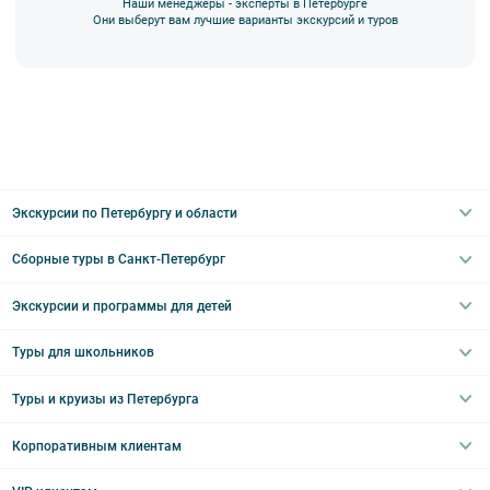
Наши менеджеры - эксперты в Петербурге
Они выберут вам лучшие варианты экскурсий и туров
Экскурсии по Петербургу и области
Сборные туры в Санкт-Петербург
Автобусные
Интерьерные
Экскурсии и программы для детей
Туры в Санкт-Петербург на выходные
Пешеходные
Туры в Санкт-Петербург на 2 дня
Туры для школьников
Необычные
Классические экскурсии
Туры на 3 дня
Водные
Загородные экскурсии
Туры и круизы из Петербурга
Туры на 5 дней
Школьные туры по России из Петербурга
Эрмитаж
Праздничные выезды и тематические экскурсии
Туры со свободными днями
Туры в Санкт-Петербург для школьников
Корпоративным клиентам
Ночные групповые экскурсии
Квесты/Интерактивы
Великий Новгород
Выпускные вечера
Туры по Северо-Западу