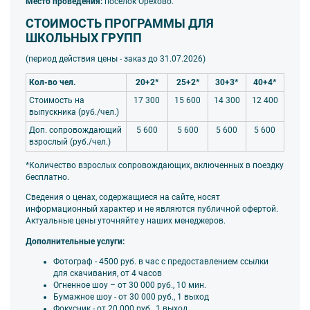
Место проведения:
поселок Орехово.
джея
призы для конкурсов
СТОИМОСТЬ ПРОГРАММЫ ДЛЯ
ШКОЛЬНЫХ ГРУПП
(период действия цены - заказ до 31.07
.2026)
Кол-во чел.
20+2*
25+2*
30+3*
40+4*
Стоимость на
17 300
15 600
14 300
12 400
выпускника (руб./чел.)
Доп. сопровождающий
5 600
5 600
5 600
5 600
взрослый (руб./чел.)
*Количество взрослых сопровождающих, включенных в поездку
бесплатно.
Сведения о ценах, содержащиеся на сайте, носят
информационный характер и не являются публичной офертой.
Актуальные цены уточняйте у наших менеджеров.
Дополнительные услуги:
Фотограф - 4500 руб. в час с предоставлением ссылки
для скачивания, от 4 часов
Огненное шоу – от 30 000 руб., 10 мин.
Бумажное шоу - от 30 000 руб., 1 выход
Фокусник - от 20 000 руб., 1 выход