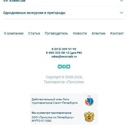
VIP клиентам
Экскурсии для групп и индив. гостей
Абонементы на экскурсии
Туры по России
Корпоративные мероприятия
Однодневные экскурсии в пригороды
Круизы
VIP-программы
Аренда водного транспорта
Белоруссия
Петергоф
О компании
Статьи
Путеводитель
Новости
Агентам
Контакты
Кронштадт
Павловск
8 (812) 309-51-92
Ораниенбаум
8-800-333-08-12 (для РФ)
zakaz@excurspb.ru
Гатчина
Пушкин (Царское село)
Выборг
Copyright © 2008-2026,
Туроператор «Прогулки»
Действительный член Лиги
туроператоров Санкт-Петербурга
Мы в реестре туроператоров
ООО «Прогулки по Петербургу»
№ РТО 011680