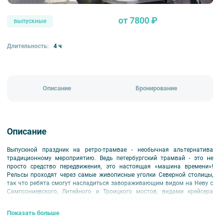
от 7800 ₽
выпускные
Длительность:
4 ч
Описание
Бронирование
Описание
Выпускной праздник на ретро-трамвае - необычная альтернатива
традиционному мероприятию. Ведь петербургский трамвай - это не
просто средство передвижения, это настоящая «машина времени»!
Рельсы проходят через самые живописные уголки Северной столицы,
так что ребята смогут насладиться завораживающим видом на Неву с
Сампсониевского, Литейного и Троицкого мостов, видами крейсера
«Аврора», а также знаменитыми достопримечательностями нашего
города. В пути будут сопровождать музыкальные хиты от
Показать больше
профессионального ди-джея, яркая развлекательная программа и