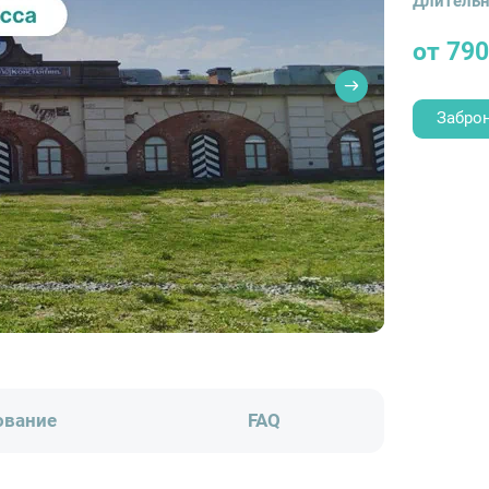
Длительн
от 790
Забро
ование
FAQ