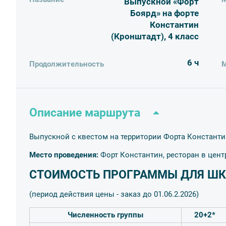
Выпускной «Форт
проведение игры «Форт Боярд»
Боярд» на форте
пребывание на форте
Константин
обед
(Кронштадт), 4 класс
Дополнительно можно заказать:
6 ч
Продолжительность
М
Фотографа - 25 000 рублей, результат - ссылка для 
Описание маршрута
Выпускной с квестом на территории Форта Константи
Место проведения:
Форт Константин, ресторан в цен
СТОИМОСТЬ ПРОГРАММЫ ДЛЯ ШК
(период действия цены - заказ до 01.06.2
.2026)
Численность группы
20+2*