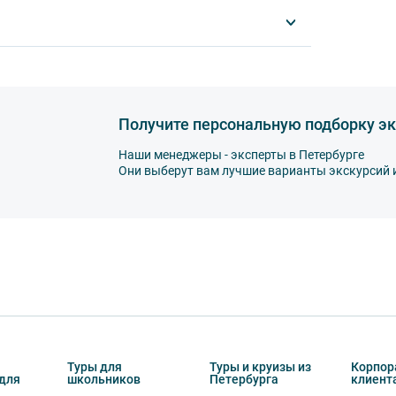
курсии сроки аннуляции могут отличаться и
025)
 суток штрафные санкции не применяются. На
ься и прописываются в описании экскурсии.
ыми или по картам VISA, Mastercard, МИР.
сковским вокзалом. Информация о том, как
Получите персональную подборку эк
Наши менеджеры - эксперты в Петербурге
ся только специалистом компании. На все
Они выберут вам лучшие варианты экскурсий 
рительной оплаты в течение 3-5 дней с
 экскурсии или тура. Уточняйте у
деле “О компании”.
Туры для
Туры и круизы из
Корпор
для
школьников
Петербурга
клиент