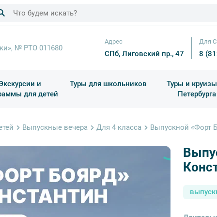
Адрес
Для С
ки», № РТО 011680
СПб, Лиговский пр., 47
8 (8
Экскурсии и
Туры для школьников
Туры и круизы
раммы для детей
Петербурга
ков
раздничные выезды и тематические экскурсии
Квесты/Интерактивы
Для 4 класса (Начальная 
Праздник окон
етей
Выпускные вечера
Для 4 класса
Выпускной «Форт Б
Выпус
Конст
выпуск