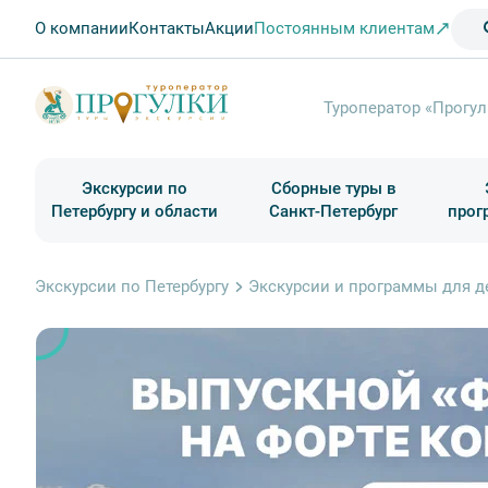
О компании
Контакты
Акции
Постоянным клиентам
Туроператор «Прогул
Экскурсии по
Сборные туры в
Петербургу и области
Санкт-Петербург
прог
Туры в Санкт-Петербург на выходные
Классические экскурсии
Школьные туры по России из Петербурга
Экскурсии для групп и индив. гостей
Загородные экскурсии
Музеи и общественные учреждения
Туры в Санкт-Петербург на 2 дня
Туры в Санкт-Петербург для школьни
П
Экскурсии по Петербургу
Экскурсии и программы для д