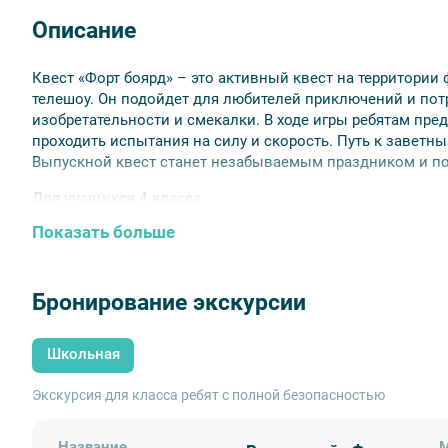
Описание
Квест «Форт боярд» – это активный квест на территории
телешоу. Он подойдет для любителей приключений и потр
изобретательности и смекалки. В ходе игры ребятам пре
проходить испытания на силу и скорость. Путь к заветн
Выпускной квест станет незабываемым праздником и по
Для учащихся 4 класса.
Показать больше
Ориентировочный тайминг:
10:00-11:30 – трансфер в Кронштадт.
11:30-14:00 – интерактивная игра «Форт Боярд».
Бронирование экскурсии
14:30-15:30 – праздничный обед.
16:00-17:00 – трансфер к школе.
Школьная
В стоимость включено:
Экскурсия для класса ребят с полной безопасностью
транспортные услуги (автобус туристического класс
подача уведомления в ГИБДД
услуги сопровождающего
Название
М