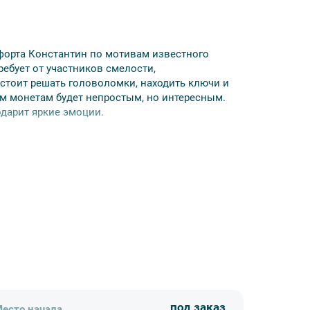
 форта Константин по мотивам известного
ебует от участников смелости,
дстоит решать головоломки, находить ключи и
ым монетам будет непростым, но интересным.
дарит яркие эмоции.
а)
под заказ
есто начала