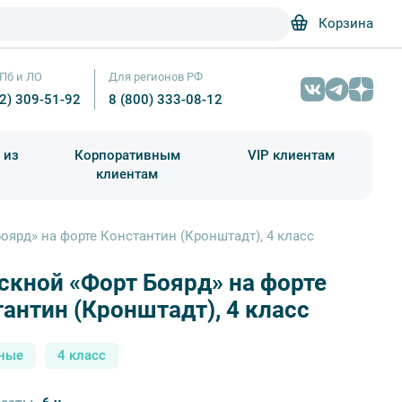
Корзина
Пб и ЛО
Для регионов РФ
12) 309-51-92
8 (800) 333-08-12
 из
Корпоративным
VIP клиентам
клиентам
школа)
чания учебного года
Абонементы на экскурсии
оярд» на форте Константин (Кронштадт), 4 класс
кной «Форт Боярд» на форте
Форт «Великий князь Константин». Кронштадт – Фотобанк Лори / 
антин (Кронштадт), 4 класс
ные
4 класс