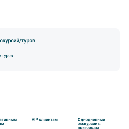
скурсий/туров
и туров
ативным
VIP клиентам
Однодневные
ам
экскурсии в
пригороды