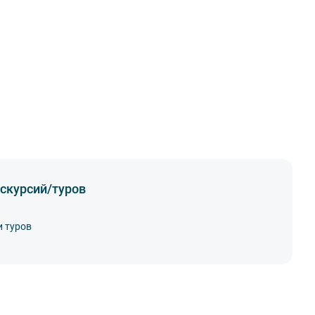
скурсий/туров
и туров