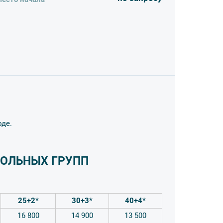
уведомления в ГИБД (если необходимо)
ального оборудования на 4 часа
оде.
ОЛЬНЫХ ГРУПП
25+2*
30+3*
40+4*
16 800
14 900
13 500