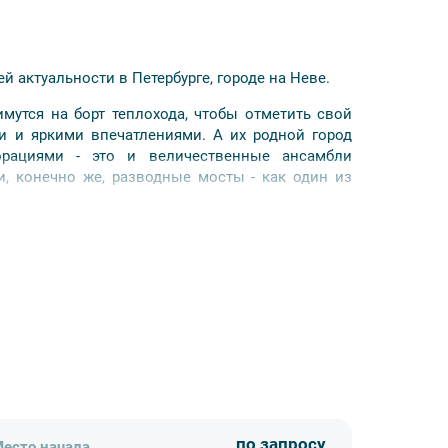
й актуальности в Петербурге, городе на Неве.
мутся на борт теплохода, чтобы отметить свой
и и яркими впечатлениями. А их родной город
рациями - это и величественные ансамбли
и, конечно же, разводные мосты - как один из
ельной программой в сопровождении ведущего и
 от ведущего, зажигательная дискотека,
по запросу
есто начала