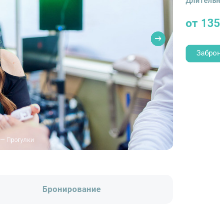
Длительн
от 13
Забро
 — Прогулки
Бронирование