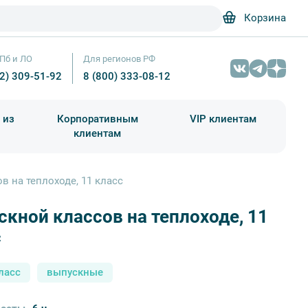
Корзина
Пб и ЛО
Для регионов РФ
12) 309-51-92
8 (800) 333-08-12
 из
Корпоративным
VIP клиентам
клиентам
школа)
чания учебного года
Абонементы на экскурсии
в на теплоходе, 11 класс
кной классов на теплоходе, 11
Теплоход — Photo by Gen Pol on Unsplash
с
ласс
выпускные