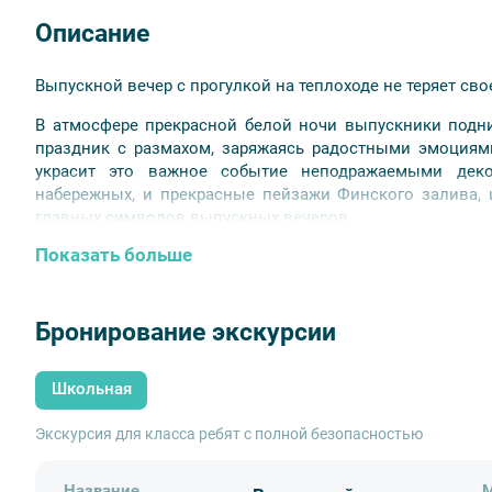
Описание
Выпускной вечер с прогулкой на теплоходе не теряет свое
В атмосфере прекрасной белой ночи выпускники подни
праздник с размахом, заряжаясь радостными эмоциям
украсит это важное событие неподражаемыми деко
набережных, и прекрасные пейзажи Финского залива, 
главных символов выпускных вечеров.
Показать больше
Для учащихся 11 класса.
Ориентировочный тайминг мероприятия:
Бронирование экскурсии
21.00 – отправление автобуса от школы.
22:30-02:30 – праздник на теплоходе с развлекат
диджея, интерактивные игры и креативные конкурсы
Школьная
фуршет.
03.30 - возвращение к школе.
Экскурсия для класса ребят с полной безопасностью
В стоимость входит:
Название
М