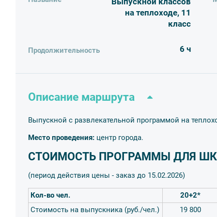
Выпускной классов
транспортное обслуживание трансферами,
подача 
на теплоходе, 11
праздничный фуршет на борту
класс
услуги ведущего и ди-джея на 4 часа, аренда музык
призы для конкурсов
6 ч
Продолжительность
Описание маршрута
Выпускной с развлекательной программой на теплох
Место проведения:
центр города.
СТОИМОСТЬ ПРОГРАММЫ ДЛЯ ШК
(период действия цены - заказ до 15.02
.2026)
Кол-во чел.
20+2*
Стоимость на выпускника (руб./чел.)
19 800