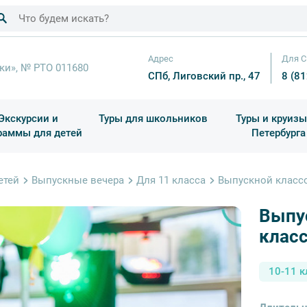
Адрес
Для С
ки», № РТО 011680
СПб, Лиговский пр., 47
8 (8
Экскурсии и
Туры для школьников
Туры и круизы
раммы для детей
Петербурга
ков
раздничные выезды и тематические экскурсии
Квесты/Интерактивы
Для 4 класса (Начальная 
Праздник окон
етей
Выпускные вечера
Для 11 класса
Выпускной классо
Выпус
клас
10-11 к